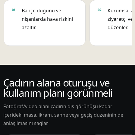
Bahçe düğünü ve
Kurumsal aç
nişanlarda hava riskini
ziyaretçi ve 
azaltır.
düzenler.
Çadırın alana oturuşu ve
kullanım planı görünmeli
Fotoğraf/video alanı çadırın dış görünüşü kadar
içerideki masa, ikram, sahne veya geçiş düzeninin de
anlaşılmasını sağlar.