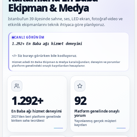
Ekipman & Medya
İstanbul’un 39 ilçesinde sahne, ses, LED ekran, fotoğraf-video ve
etkinlik ekipmanlarını teknik ihtiyaca göre planlıyoruz.
Güncel veriler: 1.292+ En Baba ağı hizmet deneyimi; 92 platform genelinde onaylı
CANLI GÖRÜNÜM
1.292+ En Baba ağı hizmet deneyimi
</>
Siz burayı görürken bile kodluyoruz.
Hizmet adedi En Baba Ekipman & Medya kataloğundan; deneyim ve yorumlar
platform genelindeki onaylı kayıtlardan hesaplanır.
1.292+
92
En Baba ağı hizmet deneyimi
Platform genelinde onaylı
yorum
2021’den beri platform genelinde
biriken saha tecrübesi
Yayınlanmış gerçek müşteri
kayıtları