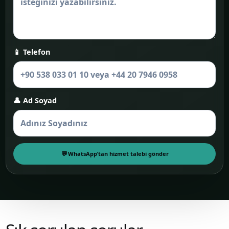
📱 Telefon
👤 Ad Soyad
WhatsApp’tan hizmet talebi gönder