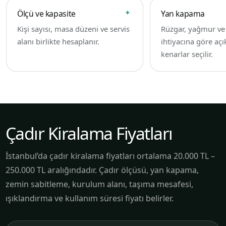
Ölçü ve kapasite
Yan kapama
Kişi sayısı, masa düzeni ve servis
Rüzgar, yağmur v
alanı birlikte hesaplanır.
ihtiyacına göre açı
kenarlar seçilir.
Çadır Kiralama Fiyatları
İstanbul’da çadır kiralama fiyatları ortalama 20.000 TL –
250.000 TL aralığındadır. Çadır ölçüsü, yan kapama,
zemin sabitleme, kurulum alanı, taşıma mesafesi,
ışıklandırma ve kullanım süresi fiyatı belirler.