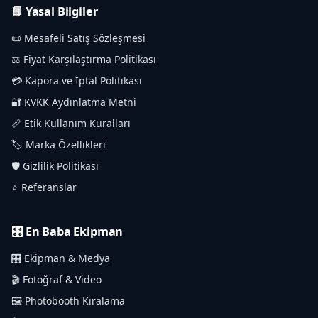
📘 Yasal Bilgiler
📜 Mesafeli Satış Sözleşmesi
⚖️ Fiyat Karşılaştırma Politikası
💳 Kapora ve İptal Politikası
🔐 KVKK Aydınlatma Metni
📏 Etik Kullanım Kuralları
🏷️ Marka Özellikleri
🛡️ Gizlilik Politikası
⭐ Referanslar
🎛️ En Baba Ekipman
🎛️ Ekipman & Medya
🎬 Fotoğraf & Video
🖼️ Photobooth Kiralama