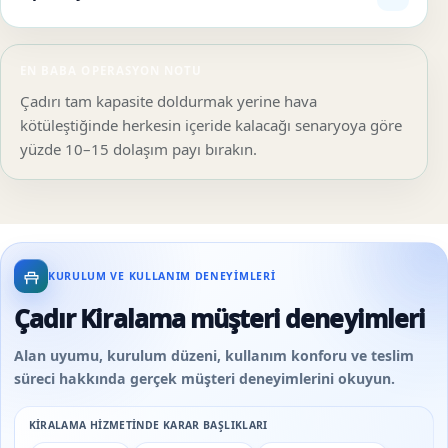
EN BABA OPERASYON NOTU
Çadırı tam kapasite doldurmak yerine hava
kötüleştiğinde herkesin içeride kalacağı senaryoya göre
yüzde 10–15 dolaşım payı bırakın.
KURULUM VE KULLANIM DENEYIMLERI
Çadır Kiralama müşteri deneyimleri
Alan uyumu, kurulum düzeni, kullanım konforu ve teslim
süreci hakkında gerçek müşteri deneyimlerini okuyun.
KIRALAMA HIZMETINDE KARAR BAŞLIKLARI