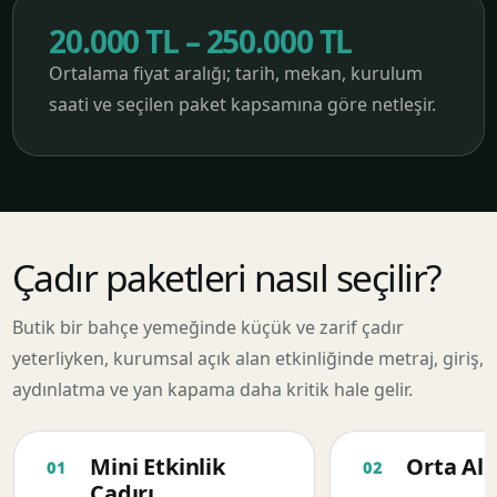
20.000 TL – 250.000 TL
Ortalama fiyat aralığı; tarih, mekan, kurulum
saati ve seçilen paket kapsamına göre netleşir.
Çadır paketleri nasıl seçilir?
Butik bir bahçe yemeğinde küçük ve zarif çadır
yeterliyken, kurumsal açık alan etkinliğinde metraj, giriş,
aydınlatma ve yan kapama daha kritik hale gelir.
Mini Etkinlik
Orta Ala
Çadırı