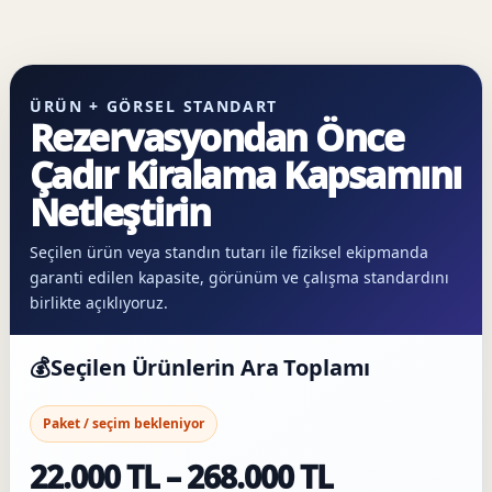
ÜRÜN + GÖRSEL STANDART
Rezervasyondan Önce
Çadır Kiralama Kapsamını
Netleştirin
Seçilen ürün veya standın tutarı ile fiziksel ekipmanda
garanti edilen kapasite, görünüm ve çalışma standardını
birlikte açıklıyoruz.
💰
Seçilen Ürünlerin Ara Toplamı
Paket / seçim bekleniyor
22.000 TL – 268.000 TL