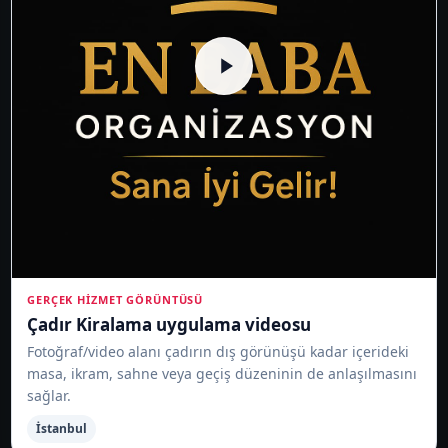
GERÇEK HIZMET GÖRÜNTÜSÜ
Çadır Kiralama uygulama videosu
Fotoğraf/video alanı çadırın dış görünüşü kadar içerideki
masa, ikram, sahne veya geçiş düzeninin de anlaşılmasını
sağlar.
İstanbul