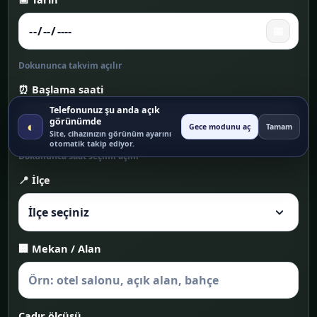
📅
Dokununca takvim açılır
⏰ Başlama saati
Telefonunuz şu anda açık
⏰
görünümde
◐
Gece modunu aç
Tamam
Site, cihazınızın görünüm ayarını
otomatik takip ediyor.
Dokununca saat seçimi açılır
📍 İlçe
🏢 Mekan / Alan
Çadır ölçüsü