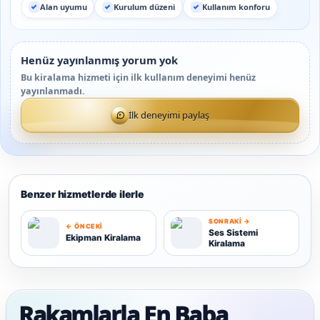
Alan uyumu
Kurulum düzeni
Kullanım konforu
Henüz yayınlanmış yorum yok
Bu kiralama hizmeti için ilk kullanım deneyimi henüz
yayınlanmadı.
İlk deneyimi paylaş
Benzer hizmetlerde ilerle
SONRAKI →
← ÖNCEKI
Ses Sistemi
Ekipman Kiralama
Kiralama
E
S
Rakamlarla En Baba