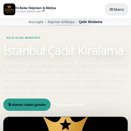
En Baba Ekipman & Medya
Menü
Kurulum planın hazır
Ana Sayfa
Ekipman & Medya
Çadır Kiralama
İstanbul Çadır Kiralama
Açık alanı rüzgar, yağmur, güneş ve zemin şartlarına göre
güvenli bir davet alanına çeviren yapı kurulur.
Çadır kiralama planı; ölçü, zemin, yan kapama, sabitleme, masa düzeni,
elektrik ve kurulum saatini birlikte ele almalıdır. Doğru çadır seçimi
sadece gölgelik değil, organizasyonun hava riskine karşı sigortasıdır.
Hizmet talebi gönder
Kapsamı incele