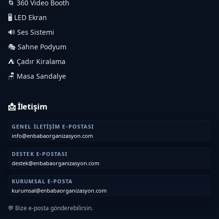
🌀 360 Video Booth
🖥️ LED Ekran
🔊 Ses Sistemi
🎭 Sahne Podyum
⛺ Çadır Kiralama
🪑 Masa Sandalye
📩 İletişim
GENEL İLETIŞIM E-POSTASI
info@enbabaorganizasyon.com
DESTEK E-POSTASI
destek@enbabaorganizasyon.com
KURUMSAL E-POSTA
kurumsal@enbabaorganizasyon.com
💬 Bize e-posta gönderebilirsin.