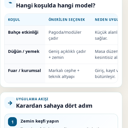
⌁
Hangi koşulda hangi model?
KOŞUL
ÖNERILEN SEÇENEK
NEDEN UYGUN?
Bahçe etkinliği
Pagoda/modüler
Küçük alanlarda
çadır
sağlar.
Düğün / yemek
Geniş açıklıklı çadır
Masa düzeni ve d
+ zemin
kesintisiz alan ol
Fuar / kurumsal
Markalı cephe +
Giriş, kayıt ve ele
teknik altyapı
bütünleşir.
UYGULAMA AKIŞI
→
Karardan sahaya dört adım
Zemin keşfi yapın
1