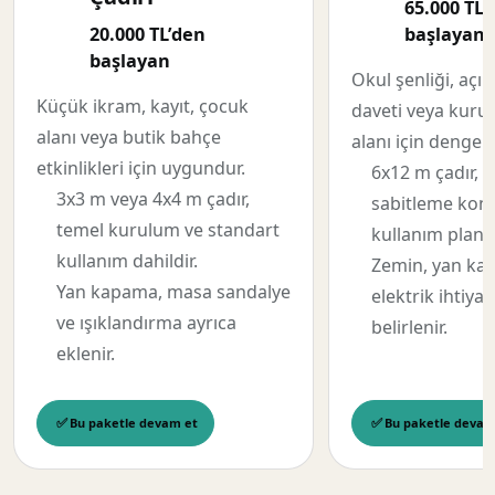
65.000 TL’
20.000 TL’den
başlayan
başlayan
Okul şenliği, açıl
Küçük ikram, kayıt, çocuk
daveti veya kuru
alanı veya butik bahçe
alanı için dengel
etkinlikleri için uygundur.
6x12 m çadır, 
3x3 m veya 4x4 m çadır,
sabitleme kont
temel kurulum ve standart
kullanım planı 
kullanım dahildir.
Zemin, yan ka
Yan kapama, masa sandalye
elektrik ihtiya
ve ışıklandırma ayrıca
belirlenir.
eklenir.
Bu paketle devam et
Bu paketle devam