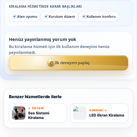
KIRALAMA HIZMETINDE KARAR BAŞLIKLARI
Alan uyumu
Kurulum düzeni
Kullanım konforu
Henüz yayınlanmış yorum yok
Bu kiralama hizmeti için ilk kullanım deneyimi henüz
yayınlanmadı.
İlk deneyimi paylaş
Benzer hizmetlerde ilerle
← ÖNCEKI
SONRAKI →
S
Ses Sistemi
LED Ekran Kiralama
Kiralama
L