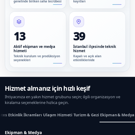
genelinde biriken saha tecrübesi
kayıtları
13
39
Aktif ekipman ve medya
İstanbul ilçesinde teknik
hizmeti
hizmet
Teknik kurulum ve prodüksiyon
Kapalı ve açık alan
seçenekleri
etkinliklerinde
Hizmet almanız için hızlı keşif
İhtiyacınıza en yakın hizmet grubunu seçin; ilgili organizasyon ve
kiralama seçeneklerine hızlıca geçin.
stes
Etkinlik İkramları
Ulaşım Hizmeti
Turizm & Gezi
Ekipman & Medya
Ekipman & Medya