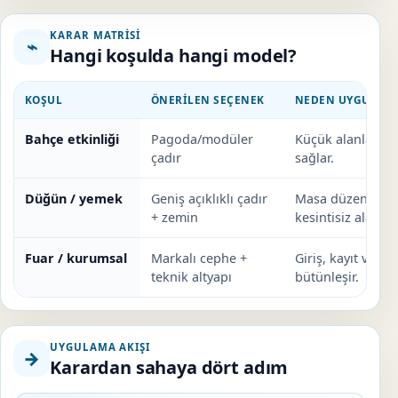
KARAR MATRISI
⌁
Hangi koşulda hangi model?
KOŞUL
ÖNERILEN SEÇENEK
NEDEN UYGUN?
Bahçe etkinliği
Pagoda/modüler
Küçük alanlarda
çadır
sağlar.
Düğün / yemek
Geniş açıklıklı çadır
Masa düzeni ve d
+ zemin
kesintisiz alan ol
Fuar / kurumsal
Markalı cephe +
Giriş, kayıt ve ele
teknik altyapı
bütünleşir.
UYGULAMA AKIŞI
→
Karardan sahaya dört adım