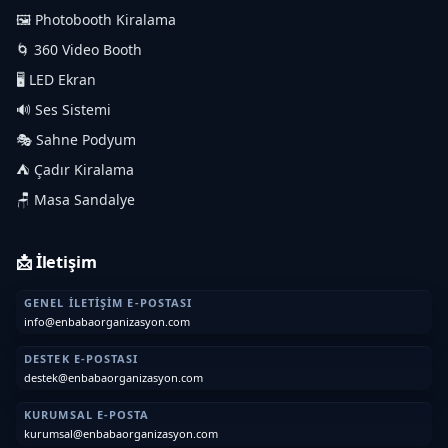
🖼️ Photobooth Kiralama
🌀 360 Video Booth
🖥️ LED Ekran
🔊 Ses Sistemi
🎭 Sahne Podyum
⛺ Çadır Kiralama
🪑 Masa Sandalye
📩 İletişim
GENEL İLETIŞIM E-POSTASI
info@enbabaorganizasyon.com
DESTEK E-POSTASI
destek@enbabaorganizasyon.com
KURUMSAL E-POSTA
kurumsal@enbabaorganizasyon.com