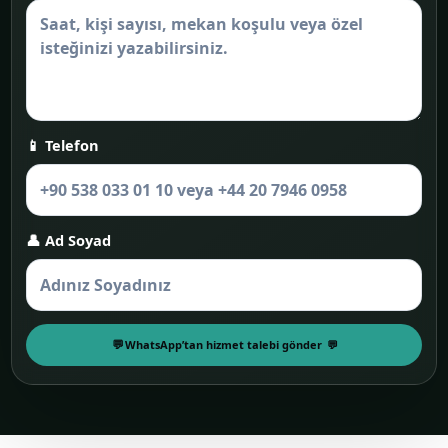
📱 Telefon
👤 Ad Soyad
WhatsApp’tan hizmet talebi gönder