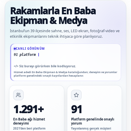
Rakamlarla En Baba
Ekipman & Medya
İstanbul’un 39 ilçesinde sahne, ses, LED ekran, fotoğraf-video ve
etkinlik ekipmanlarını teknik ihtiyaca göre planlıyoruz.
Güncel veriler: 1.291+ En Baba ağı hizmet deneyimi; 91 platform genelinde onay
CANLI GÖRÜNÜM
91 platform genelinde onaylı yorum
</>
Siz burayı görürken bile kodluyoruz.
Hizmet adedi En Baba Ekipman & Medya kataloğundan; deneyim ve yorumlar
platform genelindeki onaylı kayıtlardan hesaplanır.
1.291+
91
En Baba ağı hizmet
Platform genelinde onaylı
deneyimi
yorum
2021’den beri platform
Yayınlanmış gerçek müşteri