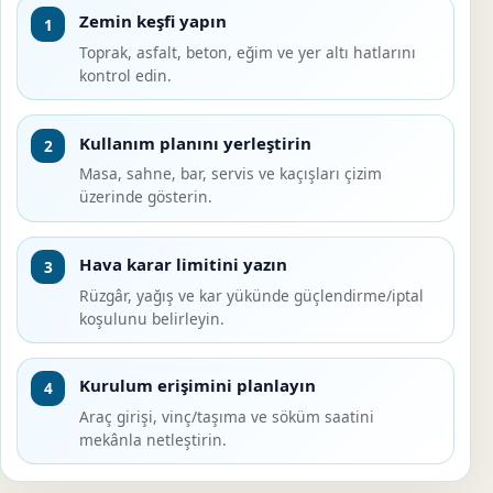
Zemin keşfi yapın
1
Toprak, asfalt, beton, eğim ve yer altı hatlarını
kontrol edin.
Kullanım planını yerleştirin
2
Masa, sahne, bar, servis ve kaçışları çizim
üzerinde gösterin.
Hava karar limitini yazın
3
Rüzgâr, yağış ve kar yükünde güçlendirme/iptal
koşulunu belirleyin.
Kurulum erişimini planlayın
4
Araç girişi, vinç/taşıma ve söküm saatini
mekânla netleştirin.