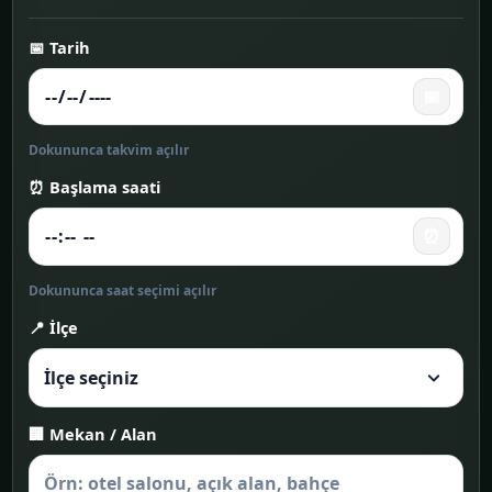
📅 Tarih
📅
Dokununca takvim açılır
⏰ Başlama saati
⏰
Dokununca saat seçimi açılır
📍 İlçe
🏢 Mekan / Alan