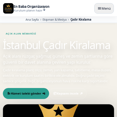
En Baba Organizasyon
Menü
Kurulum planın hazır
Ana Sayfa
Ekipman & Medya
Çadır Kiralama
İstanbul Çadır Kiralama
Açık alanı rüzgar, yağmur, güneş ve zemin şartlarına göre
güvenli bir davet alanına çeviren yapı kurulur.
Çadır kiralama planı; ölçü, zemin, yan kapama, sabitleme, masa düzeni,
elektrik ve kurulum saatini birlikte ele almalıdır. Doğru çadır seçimi
sadece gölgelik değil, organizasyonun hava riskine karşı sigortasıdır.
Hizmet talebi gönder
Kapsamı incele