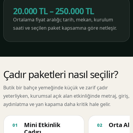
20.000 TL – 250.000 TL
Ortalama fiyat aralığı; tarih, mekan, kurulum
saati ve seçilen paket kapsamına göre netleşir.
Çadır paketleri nasıl seçilir?
Butik bir bahçe yemeğinde küçük ve zarif çadır
yeterliyken, kurumsal açık alan etkinliğinde metraj, giriş,
aydınlatma ve yan kapama daha kritik hale gelir.
Mini Etkinlik
Orta Ala
Çadırı