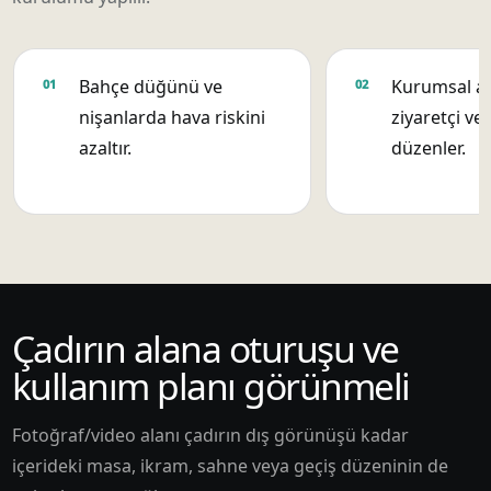
Bahçe düğünü ve
Kurumsal aç
nişanlarda hava riskini
ziyaretçi ve 
azaltır.
düzenler.
Çadırın alana oturuşu ve
kullanım planı görünmeli
Fotoğraf/video alanı çadırın dış görünüşü kadar
içerideki masa, ikram, sahne veya geçiş düzeninin de