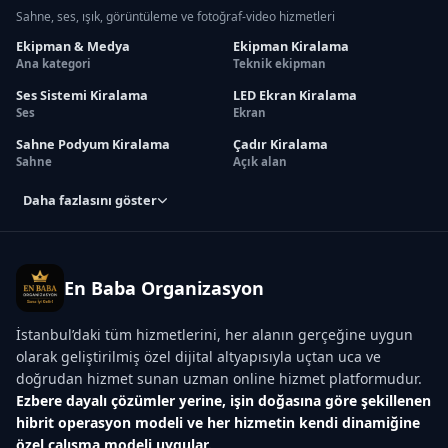
Sahne, ses, ışık, görüntüleme ve fotoğraf-video hizmetleri
Ekipman & Medya
Ekipman Kiralama
Ana kategori
Teknik ekipman
Ses Sistemi Kiralama
LED Ekran Kiralama
Ses
Ekran
Sahne Podyum Kiralama
Çadır Kiralama
Sahne
Açık alan
Daha fazlasını göster
En Baba Organizasyon
İstanbul’daki tüm hizmetlerini, her alanın gerçeğine uygun
olarak geliştirilmiş özel dijital altyapısıyla uçtan uca ve
doğrudan hizmet sunan uzman online hizmet platformudur.
Ezbere dayalı çözümler yerine, işin doğasına göre şekillenen
hibrit operasyon modeli ve her hizmetin kendi dinamiğine
özel çalışma modeli uygular.