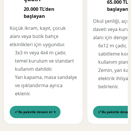
65.000 TL’
20.000 TL’den
başlayan
başlayan
Okul şenliği, açıl
Küçük ikram, kayıt, çocuk
daveti veya kuru
alanı veya butik bahçe
alanı için dengel
etkinlikleri için uygundur.
6x12 m çadır, 
3x3 m veya 4x4 m çadır,
sabitleme kont
temel kurulum ve standart
kullanım planı 
kullanım dahildir.
Zemin, yan ka
Yan kapama, masa sandalye
elektrik ihtiya
ve ışıklandırma ayrıca
belirlenir.
eklenir.
Bu paketle devam et
Bu paketle devam