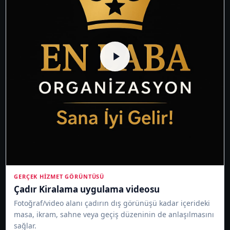
GERÇEK HIZMET GÖRÜNTÜSÜ
Çadır Kiralama uygulama videosu
Fotoğraf/video alanı çadırın dış görünüşü kadar içerideki
masa, ikram, sahne veya geçiş düzeninin de anlaşılmasını
sağlar.