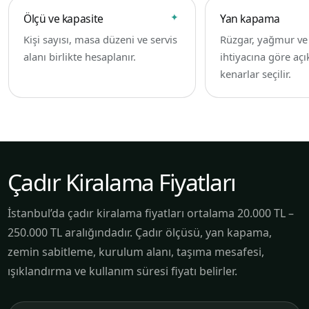
Ölçü ve kapasite
Yan kapama
Kişi sayısı, masa düzeni ve servis
Rüzgar, yağmur v
alanı birlikte hesaplanır.
ihtiyacına göre açı
kenarlar seçilir.
Çadır Kiralama Fiyatları
İstanbul’da çadır kiralama fiyatları ortalama 20.000 TL –
250.000 TL aralığındadır. Çadır ölçüsü, yan kapama,
zemin sabitleme, kurulum alanı, taşıma mesafesi,
ışıklandırma ve kullanım süresi fiyatı belirler.