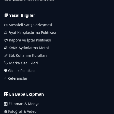
📘 Yasal Bilgiler
📜 Mesafeli Satış Sözleşmesi
⚖️ Fiyat Karşılaştırma Politikası
💳 Kapora ve İptal Politikası
🔐 KVKK Aydınlatma Metni
📏 Etik Kullanım Kuralları
🏷️ Marka Özellikleri
🛡️ Gizlilik Politikası
⭐ Referanslar
🎛️ En Baba Ekipman
🎛️ Ekipman & Medya
🎬 Fotoğraf & Video