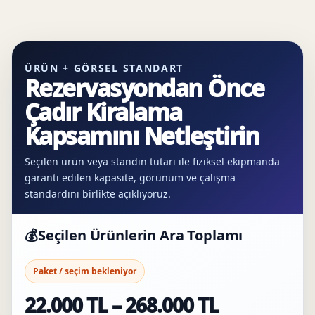
ÜRÜN + GÖRSEL STANDART
Rezervasyondan Önce
Çadır Kiralama
Kapsamını Netleştirin
Seçilen ürün veya standın tutarı ile fiziksel ekipmanda
garanti edilen kapasite, görünüm ve çalışma
standardını birlikte açıklıyoruz.
💰
Seçilen Ürünlerin Ara Toplamı
Paket / seçim bekleniyor
22.000 TL – 268.000 TL