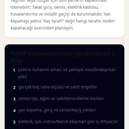
Yağmur veya rüzgâr için tüm yanların kapatılması
istenebilir; fakat giriş, servis, elektrik kablosu,
havalandırma ve misafir geçişi de korunmalıdır. Yan
kapamayı yalnız “kaç taraf?” değil hangi tarafın neden
kapanacağı üzerinden planlayın.
Teklif istemeden önce gönderilecek 6
bilgi
çadırın kullanım amacı ve yaklaşık misafir/ekipman
1
yükü
gerçek boş saha ölçüsü ve sabit engeller
2
zemin tipi, eğim ve sabitleme/delme kısıtları
3
yan kapama, giriş ve servis/kaçış yönleri
4
elektrik, ışık, ısıtma/teknik ekipman gibi iç ihtiyaçlar
5