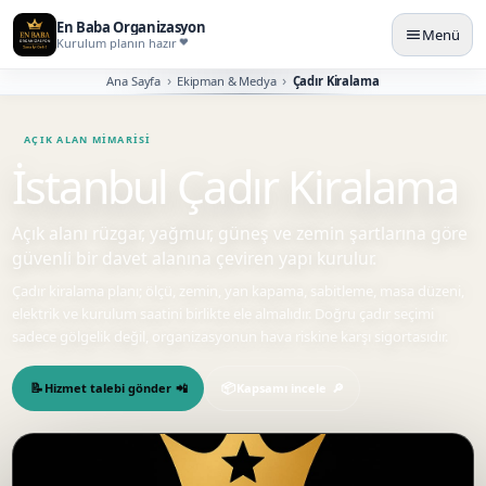
En Baba Organizasyon
Menü
Kurulum planın hazır
Ana Sayfa
Ekipman & Medya
Çadır Kiralama
İstanbul Çadır Kiralama
Açık alanı rüzgar, yağmur, güneş ve zemin şartlarına göre
güvenli bir davet alanına çeviren yapı kurulur.
Çadır kiralama planı; ölçü, zemin, yan kapama, sabitleme, masa düzeni,
elektrik ve kurulum saatini birlikte ele almalıdır. Doğru çadır seçimi
sadece gölgelik değil, organizasyonun hava riskine karşı sigortasıdır.
Hizmet talebi gönder
Kapsamı incele