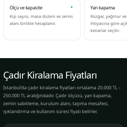
Ölçü ve kapasite
Yan kapama
Kişi sayısı, masa düzeni ve servis
Rüzgar, yağmur v
alanı birlikte hesaplanır.
ihtiyacına göre açı
kenarlar seçilir.
Çadır Kiralama Fiyatları
İstanbul’da çadır kiralama fiyatları ortalama 20.000 TL –
250.000 TL aralığındadır. Çadır ölçüsü, yan kapama,
zemin sabitleme, kurulum alanı, taşıma mesafesi,
ışıklandırma ve kullanım süresi fiyatı belirler.