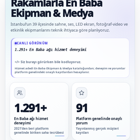
Rakamlarla En Baba
Ekipman & Medya
İstanbul’un 39 ilçesinde sahne, ses, LED ekran, fotoğraf-video ve
etkinlik ekipmanlarını teknik ihtiyaca göre planlıyoruz.
Güncel veriler: 1.291+ En Baba ağı hizmet deneyimi; 91 platform genelinde onay
CANLI GÖRÜNÜM
1.291+ En Baba ağı hizmet deneyimi
</>
Siz burayı görürken bile kodluyoruz.
Hizmet adedi En Baba Ekipman & Medya kataloğundan; deneyim ve yorumlar
platform genelindeki onaylı kayıtlardan hesaplanır.
1.291+
91
En Baba ağı hizmet
Platform genelinde onaylı
deneyimi
yorum
2021’den beri platform
Yayınlanmış gerçek müşteri
genelinde biriken saha tecrübesi
kayıtları