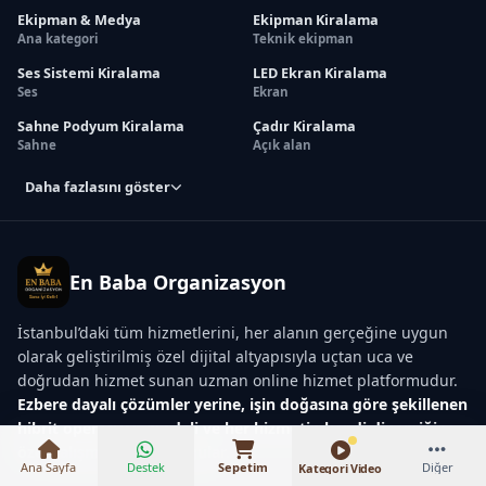
Ekipman & Medya
Ekipman Kiralama
Ana kategori
Teknik ekipman
Ses Sistemi Kiralama
LED Ekran Kiralama
Ses
Ekran
Sahne Podyum Kiralama
Çadır Kiralama
Sahne
Açık alan
Daha fazlasını göster
En Baba Organizasyon
İstanbul’daki tüm hizmetlerini, her alanın gerçeğine uygun
olarak geliştirilmiş özel dijital altyapısıyla uçtan uca ve
₺22.000 – ₺268.000
doğrudan hizmet sunan uzman online hizmet platformudur.
Ezbere dayalı çözümler yerine, işin doğasına göre şekillenen
hibrit operasyon modeli ve her hizmetin kendi dinamiğine
özel çalışma modeli uygular.
Ana Sayfa
Destek
Sepetim
Diğer
Kategori Video