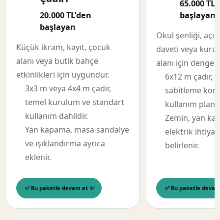
65.000 TL’
20.000 TL’den
başlayan
başlayan
Okul şenliği, açıl
Küçük ikram, kayıt, çocuk
daveti veya kuru
alanı veya butik bahçe
alanı için dengel
etkinlikleri için uygundur.
6x12 m çadır, 
3x3 m veya 4x4 m çadır,
sabitleme kont
temel kurulum ve standart
kullanım planı 
kullanım dahildir.
Zemin, yan ka
Yan kapama, masa sandalye
elektrik ihtiya
ve ışıklandırma ayrıca
belirlenir.
eklenir.
Bu paketle devam et
Bu paketle devam