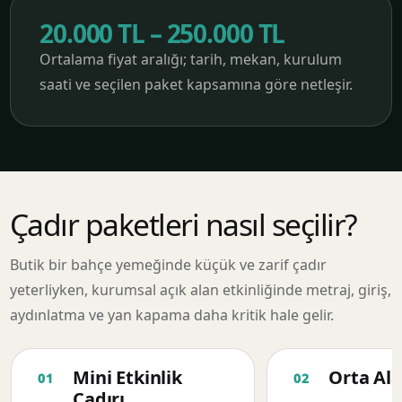
20.000 TL – 250.000 TL
Ortalama fiyat aralığı; tarih, mekan, kurulum
saati ve seçilen paket kapsamına göre netleşir.
Çadır paketleri nasıl seçilir?
Butik bir bahçe yemeğinde küçük ve zarif çadır
yeterliyken, kurumsal açık alan etkinliğinde metraj, giriş,
aydınlatma ve yan kapama daha kritik hale gelir.
Mini Etkinlik
Orta Ala
Çadırı