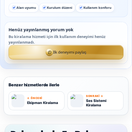
Alan uyumu
Kurulum düzeni
Kullanım konforu
Henüz yayınlanmış yorum yok
Bu kiralama hizmeti için ilk kullanım deneyimi henüz
yayınlanmadı.
İlk deneyimi paylaş
Benzer hizmetlerde ilerle
SONRAKI →
← ÖNCEKI
Ses Sistemi
Ekipman Kiralama
Kiralama
E
S