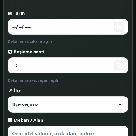
📅 Tarih
📅
Dokununca takvim açılır
⏰ Başlama saati
⏰
Dokununca saat seçimi açılır
📍 İlçe
🏢 Mekan / Alan