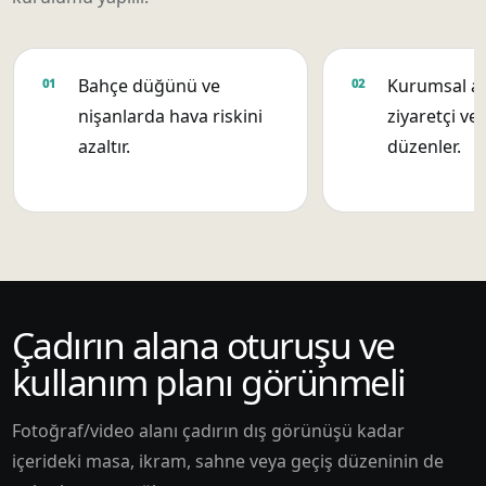
Bahçe düğünü ve
Kurumsal aç
nişanlarda hava riskini
ziyaretçi ve 
azaltır.
düzenler.
Çadırın alana oturuşu ve
kullanım planı görünmeli
Fotoğraf/video alanı çadırın dış görünüşü kadar
içerideki masa, ikram, sahne veya geçiş düzeninin de