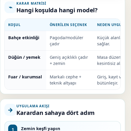
KARAR MATRISI
⌁
Hangi koşulda hangi model?
KOŞUL
ÖNERILEN SEÇENEK
NEDEN UYGUN?
Bahçe etkinliği
Pagoda/modüler
Küçük alanlarda
çadır
sağlar.
Düğün / yemek
Geniş açıklıklı çadır
Masa düzeni ve d
+ zemin
kesintisiz alan ol
Fuar / kurumsal
Markalı cephe +
Giriş, kayıt ve ele
teknik altyapı
bütünleşir.
UYGULAMA AKIŞI
→
Karardan sahaya dört adım
Zemin keşfi yapın
1