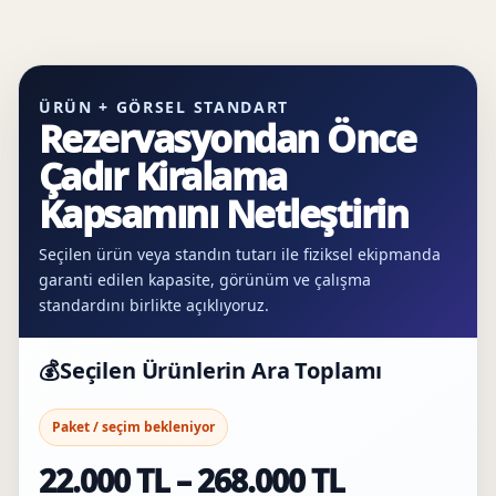
ÜRÜN + GÖRSEL STANDART
Rezervasyondan Önce
Çadır Kiralama
Kapsamını Netleştirin
Seçilen ürün veya standın tutarı ile fiziksel ekipmanda
garanti edilen kapasite, görünüm ve çalışma
standardını birlikte açıklıyoruz.
💰
Seçilen Ürünlerin Ara Toplamı
Paket / seçim bekleniyor
22.000 TL – 268.000 TL