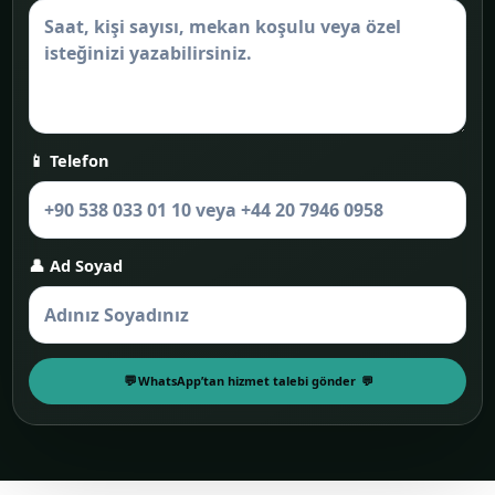
📱 Telefon
👤 Ad Soyad
WhatsApp’tan hizmet talebi gönder