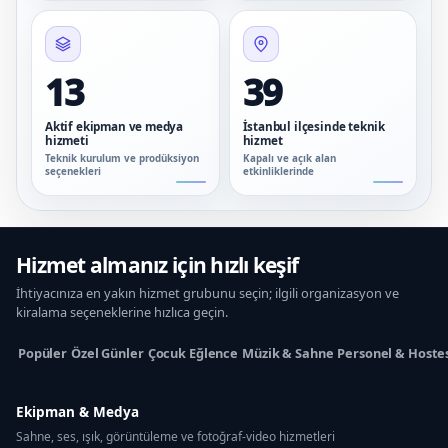
13
39
Aktif ekipman ve medya
İstanbul ilçesinde teknik
hizmeti
hizmet
Teknik kurulum ve prodüksiyon
Kapalı ve açık alan
seçenekleri
etkinliklerinde
Hizmet almanız için hızlı keşif
İhtiyacınıza en yakın hizmet grubunu seçin; ilgili organizasyon ve
kiralama seçeneklerine hızlıca geçin.
Popüler
Özel Günler
Çocuk Eğlence
Müzik & Sahne
Personel & Hoste
Ekipman & Medya
Sahne, ses, ışık, görüntüleme ve fotoğraf-video hizmetleri