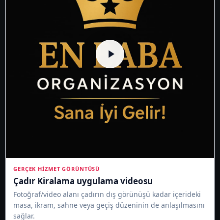
GERÇEK HIZMET GÖRÜNTÜSÜ
Çadır Kiralama uygulama videosu
Fotoğraf/video alanı çadırın dış görünüşü kadar içerideki
masa, ikram, sahne veya geçiş düzeninin de anlaşılmasını
sağlar.