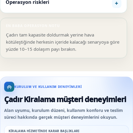
Operasyon riskleri
EN BABA OPERASYON NOTU
Çadırı tam kapasite doldurmak yerine hava
kötüleştiğinde herkesin içeride kalacağı senaryoya göre
yüzde 10–15 dolaşım payı bırakın.
KURULUM VE KULLANIM DENEYIMLERI
Çadır Kiralama müşteri deneyimleri
Alan uyumu, kurulum düzeni, kullanım konforu ve teslim
süreci hakkında gerçek müşteri deneyimlerini okuyun.
KIRALAMA HIZMETINDE KARAR BAŞLIKLARI