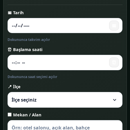
📅 Tarih
📅
Dokununca takvim açılır
⏰ Başlama saati
⏰
Dokununca saat seçimi açılır
📍 İlçe
🏢 Mekan / Alan