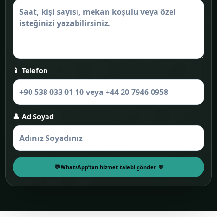
📱 Telefon
👤 Ad Soyad
WhatsApp’tan hizmet talebi gönder