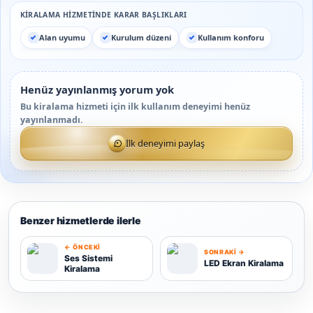
KIRALAMA HIZMETINDE KARAR BAŞLIKLARI
Alan uyumu
Kurulum düzeni
Kullanım konforu
Henüz yayınlanmış yorum yok
Bu kiralama hizmeti için ilk kullanım deneyimi henüz
yayınlanmadı.
İlk deneyimi paylaş
Benzer hizmetlerde ilerle
← ÖNCEKI
SONRAKI →
Ses Sistemi
LED Ekran Kiralama
Kiralama
S
L