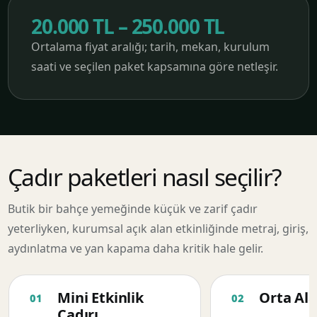
20.000 TL – 250.000 TL
Ortalama fiyat aralığı; tarih, mekan, kurulum
saati ve seçilen paket kapsamına göre netleşir.
Çadır paketleri nasıl seçilir?
Butik bir bahçe yemeğinde küçük ve zarif çadır
yeterliyken, kurumsal açık alan etkinliğinde metraj, giriş,
aydınlatma ve yan kapama daha kritik hale gelir.
Mini Etkinlik
Orta Ala
Çadırı