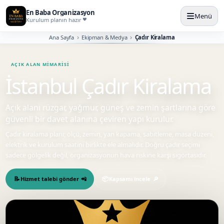
En Baba Organizasyon
Menü
Kurulum planın hazır
Ana Sayfa
Ekipman & Medya
Çadır Kiralama
İstanbul Çadır Kiralama
Açık alanı rüzgar, yağmur, güneş ve zemin şartlarına göre
güvenli bir davet alanına çeviren yapı kurulur.
Çadır kiralama planı; ölçü, zemin, yan kapama, sabitleme, masa düzeni,
elektrik ve kurulum saatini birlikte ele almalıdır. Doğru çadır seçimi
sadece gölgelik değil, organizasyonun hava riskine karşı sigortasıdır.
Hizmet talebi gönder
Kapsamı incele