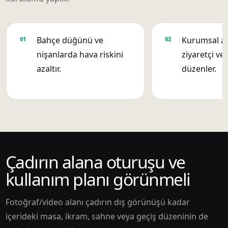
Bahçe düğünü ve
Kurumsal aç
nişanlarda hava riskini
ziyaretçi ve 
azaltır.
düzenler.
Çadırın alana oturuşu ve
kullanım planı görünmeli
Fotoğraf/video alanı çadırın dış görünüşü kadar
içerideki masa, ikram, sahne veya geçiş düzeninin de