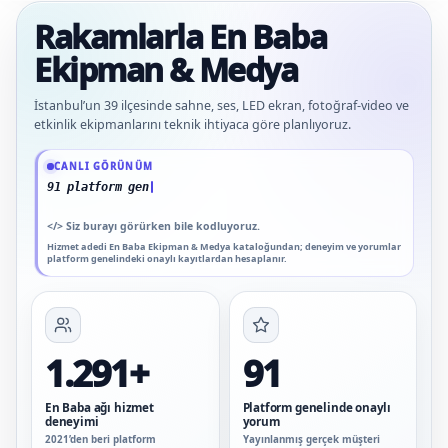
Rakamlarla En Baba
Ekipman & Medya
İstanbul’un 39 ilçesinde sahne, ses, LED ekran, fotoğraf-video ve
etkinlik ekipmanlarını teknik ihtiyaca göre planlıyoruz.
Güncel veriler: 1.291+ En Baba ağı hizmet deneyimi; 91 platform genelinde onay
CANLI GÖRÜNÜM
91 platform genelinde onaylı yorum
</>
Siz burayı görürken bile kodluyoruz.
Hizmet adedi En Baba Ekipman & Medya kataloğundan; deneyim ve yorumlar
platform genelindeki onaylı kayıtlardan hesaplanır.
1.291+
91
En Baba ağı hizmet
Platform genelinde onaylı
deneyimi
yorum
2021’den beri platform
Yayınlanmış gerçek müşteri