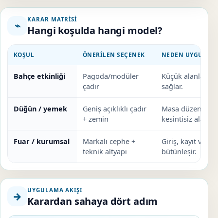
KARAR MATRISI
⌁
Hangi koşulda hangi model?
KOŞUL
ÖNERILEN SEÇENEK
NEDEN UYGUN?
Bahçe etkinliği
Pagoda/modüler
Küçük alanlarda
çadır
sağlar.
Düğün / yemek
Geniş açıklıklı çadır
Masa düzeni ve d
+ zemin
kesintisiz alan ol
Fuar / kurumsal
Markalı cephe +
Giriş, kayıt ve ele
teknik altyapı
bütünleşir.
UYGULAMA AKIŞI
→
Karardan sahaya dört adım