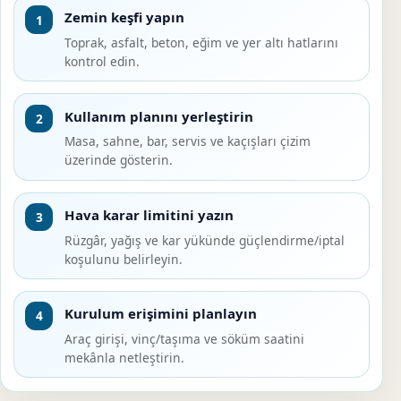
Zemin keşfi yapın
1
Toprak, asfalt, beton, eğim ve yer altı hatlarını
kontrol edin.
Kullanım planını yerleştirin
2
Masa, sahne, bar, servis ve kaçışları çizim
üzerinde gösterin.
Hava karar limitini yazın
3
Rüzgâr, yağış ve kar yükünde güçlendirme/iptal
koşulunu belirleyin.
Kurulum erişimini planlayın
4
Araç girişi, vinç/taşıma ve söküm saatini
mekânla netleştirin.