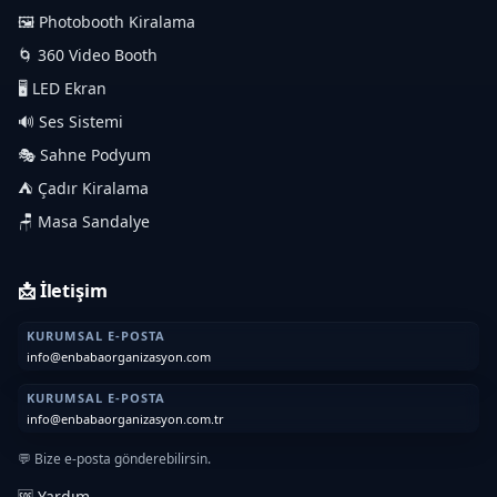
🖼️ Photobooth Kiralama
🌀 360 Video Booth
🖥️ LED Ekran
🔊 Ses Sistemi
🎭 Sahne Podyum
⛺ Çadır Kiralama
🪑 Masa Sandalye
📩 İletişim
KURUMSAL E-POSTA
info@enbabaorganizasyon.com
KURUMSAL E-POSTA
info@enbabaorganizasyon.com.tr
💬 Bize e-posta gönderebilirsin.
🆘 Yardım