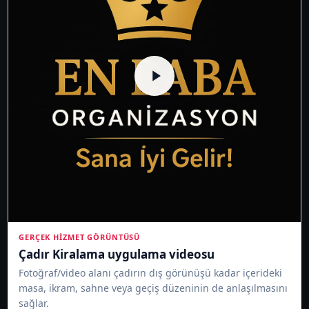
GERÇEK HIZMET GÖRÜNTÜSÜ
Çadır Kiralama uygulama videosu
Fotoğraf/video alanı çadırın dış görünüşü kadar içerideki
masa, ikram, sahne veya geçiş düzeninin de anlaşılmasını
sağlar.