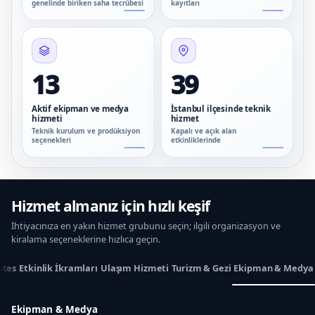
genelinde biriken saha tecrübesi
kayıtları
13
39
Aktif ekipman ve medya
İstanbul ilçesinde teknik
hizmeti
hizmet
Teknik kurulum ve prodüksiyon
Kapalı ve açık alan
seçenekleri
etkinliklerinde
Hizmet almanız için hızlı keşif
İhtiyacınıza en yakın hizmet grubunu seçin; ilgili organizasyon ve
kiralama seçeneklerine hızlıca geçin.
stes
Etkinlik İkramları
Ulaşım Hizmeti
Turizm & Gezi
Ekipman & Medya
Ekipman & Medya