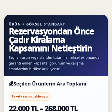
ÜRÜN + GÖRSEL STANDART
Rezervasyondan Önce
Çadır Kiralama
Kapsamını Netleştirin
Seçilen ürün veya standın tutarı ile fiziksel ekipmanda
garanti edilen kapasite, görünüm ve çalışma
standardını birlikte açıklıyoruz.
💰
Seçilen Ürünlerin Ara Toplamı
Paket / seçim bekleniyor
22.000 TL – 268.000 TL