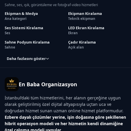
Sahne, ses, ışık, görüntüleme ve fotoğraf-video hizmetleri
Ekipman & Medya
Ekipman Kiralama
Ana kategori
Teknik ekipman
Ses Sistemi Kiralama
LED Ekran Kiralama
Ses
Ekran
Sahne Podyum Kiralama
Çadır Kiralama
Sahne
Açık alan
Daha fazlasını göster
En Baba Organizasyon
İstanbul’daki tüm hizmetlerini, her alanın gerçeğine uygun
olarak geliştirilmiş özel dijital altyapısıyla uçtan uca ve
doğrudan hizmet sunan uzman online hizmet platformudur.
Ezbere dayalı çözümler yerine, işin doğasına göre şekillenen
hibrit operasyon modeli ve her hizmetin kendi dinamiğine
özel çalışma modeli uygular.