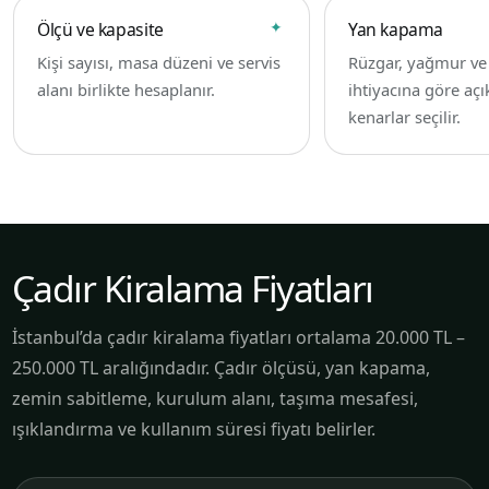
Ölçü ve kapasite
Yan kapama
Kişi sayısı, masa düzeni ve servis
Rüzgar, yağmur v
alanı birlikte hesaplanır.
ihtiyacına göre açı
kenarlar seçilir.
Çadır Kiralama Fiyatları
İstanbul’da çadır kiralama fiyatları ortalama 20.000 TL –
250.000 TL aralığındadır. Çadır ölçüsü, yan kapama,
zemin sabitleme, kurulum alanı, taşıma mesafesi,
ışıklandırma ve kullanım süresi fiyatı belirler.