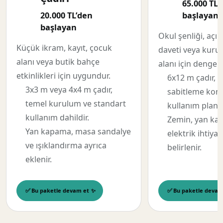
65.000 TL’
20.000 TL’den
başlayan
başlayan
Okul şenliği, açıl
Küçük ikram, kayıt, çocuk
daveti veya kuru
alanı veya butik bahçe
alanı için dengel
etkinlikleri için uygundur.
6x12 m çadır, 
3x3 m veya 4x4 m çadır,
sabitleme kont
temel kurulum ve standart
kullanım planı 
kullanım dahildir.
Zemin, yan ka
Yan kapama, masa sandalye
elektrik ihtiya
ve ışıklandırma ayrıca
belirlenir.
eklenir.
Bu paketle devam et
Bu paketle devam