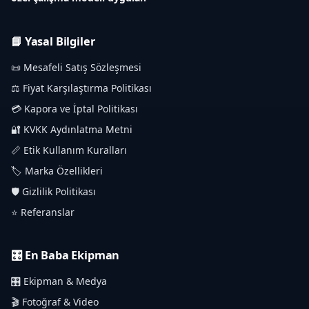
📘 Yasal Bilgiler
📜 Mesafeli Satış Sözleşmesi
⚖️ Fiyat Karşılaştırma Politikası
💳 Kapora ve İptal Politikası
🔐 KVKK Aydınlatma Metni
📏 Etik Kullanım Kuralları
🏷️ Marka Özellikleri
🛡️ Gizlilik Politikası
⭐ Referanslar
🎛️ En Baba Ekipman
🎛️ Ekipman & Medya
🎬 Fotoğraf & Video