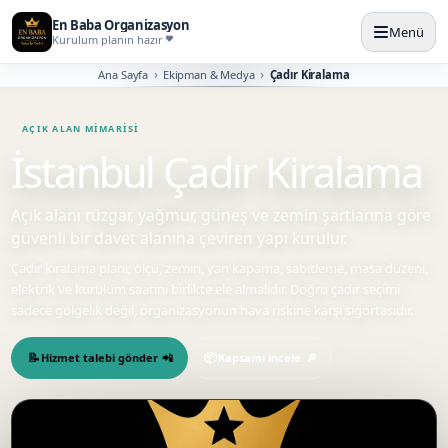
En Baba Organizasyon
Menü
Kurulum planın hazır
Ana Sayfa
Ekipman & Medya
Çadır Kiralama
İstanbul Çadır Kiralama
Açık alanı rüzgar, yağmur, güneş ve zemin şartlarına göre
güvenli bir davet alanına çeviren yapı kurulur.
Çadır kiralama planı; ölçü, zemin, yan kapama, sabitleme, masa düzeni,
elektrik ve kurulum saatini birlikte ele almalıdır. Doğru çadır seçimi
sadece gölgelik değil, organizasyonun hava riskine karşı sigortasıdır.
Hizmet talebi gönder
Kapsamı incele