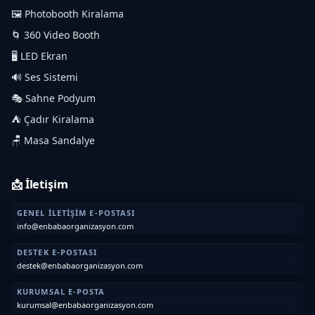
🖼️ Photobooth Kiralama
🌀 360 Video Booth
🖥️ LED Ekran
🔊 Ses Sistemi
🎭 Sahne Podyum
⛺ Çadır Kiralama
🪑 Masa Sandalye
📩 İletişim
GENEL İLETIŞIM E-POSTASI
info@enbabaorganizasyon.com
DESTEK E-POSTASI
destek@enbabaorganizasyon.com
KURUMSAL E-POSTA
kurumsal@enbabaorganizasyon.com