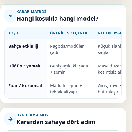
KARAR MATRISI
⌁
Hangi koşulda hangi model?
KOŞUL
ÖNERILEN SEÇENEK
NEDEN UYGUN?
Bahçe etkinliği
Pagoda/modüler
Küçük alanlarda
çadır
sağlar.
Düğün / yemek
Geniş açıklıklı çadır
Masa düzeni ve d
+ zemin
kesintisiz alan ol
Fuar / kurumsal
Markalı cephe +
Giriş, kayıt ve ele
teknik altyapı
bütünleşir.
UYGULAMA AKIŞI
→
Karardan sahaya dört adım