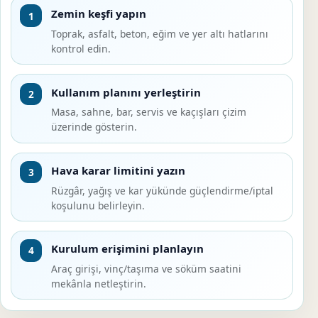
Zemin keşfi yapın
1
Toprak, asfalt, beton, eğim ve yer altı hatlarını
kontrol edin.
Kullanım planını yerleştirin
2
Masa, sahne, bar, servis ve kaçışları çizim
üzerinde gösterin.
Hava karar limitini yazın
3
Rüzgâr, yağış ve kar yükünde güçlendirme/iptal
koşulunu belirleyin.
Kurulum erişimini planlayın
4
Araç girişi, vinç/taşıma ve söküm saatini
mekânla netleştirin.