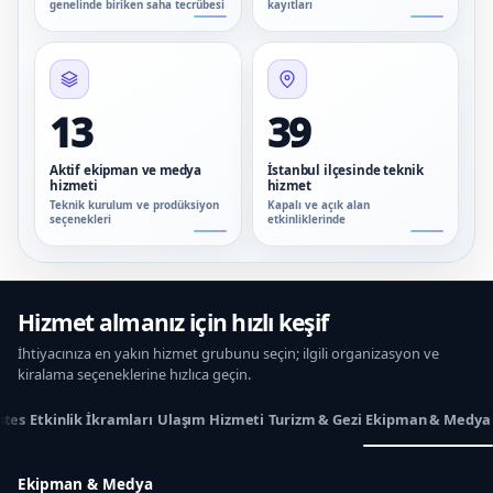
genelinde biriken saha tecrübesi
kayıtları
13
39
Aktif ekipman ve medya
İstanbul ilçesinde teknik
hizmeti
hizmet
Teknik kurulum ve prodüksiyon
Kapalı ve açık alan
seçenekleri
etkinliklerinde
Hizmet almanız için hızlı keşif
İhtiyacınıza en yakın hizmet grubunu seçin; ilgili organizasyon ve
kiralama seçeneklerine hızlıca geçin.
stes
Etkinlik İkramları
Ulaşım Hizmeti
Turizm & Gezi
Ekipman & Medya
Ekipman & Medya