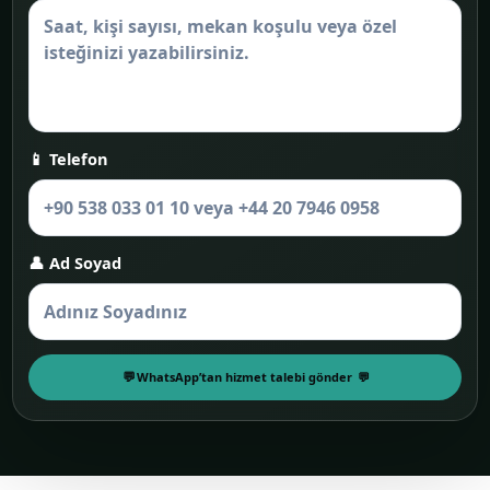
📱 Telefon
👤 Ad Soyad
WhatsApp’tan hizmet talebi gönder