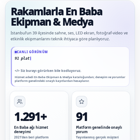
Rakamlarla En Baba
Ekipman & Medya
İstanbul’un 39 ilçesinde sahne, ses, LED ekran, fotoğraf-video ve
etkinlik ekipmanlarını teknik ihtiyaca göre planlıyoruz.
Güncel veriler: 1.291+ En Baba ağı hizmet deneyimi; 91 platform genelinde onay
CANLI GÖRÜNÜM
91 platform genelinde onaylı yorum
</>
Siz burayı görürken bile kodluyoruz.
Hizmet adedi En Baba Ekipman & Medya kataloğundan; deneyim ve yorumlar
platform genelindeki onaylı kayıtlardan hesaplanır.
1.291+
91
En Baba ağı hizmet
Platform genelinde onaylı
deneyimi
yorum
2021’den beri platform
Yayınlanmış gerçek müşteri