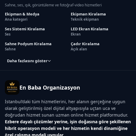
Sahne, ses, ışık, görüntüleme ve fotoğraf-video hizmetleri
Ekipman & Medya
Ekipman Kiralama
Ana kategori
Teknik ekipman
Ses Sistemi Kiralama
LED Ekran Kiralama
Ses
Ekran
Sahne Podyum Kiralama
Çadır Kiralama
Sahne
Açık alan
Daha fazlasını göster
En Baba Organizasyon
İstanbul’daki tüm hizmetlerini, her alanın gerçeğine uygun
olarak geliştirilmiş özel dijital altyapısıyla uçtan uca ve
doğrudan hizmet sunan uzman online hizmet platformudur.
Ezbere dayalı çözümler yerine, işin doğasına göre şekillenen
hibrit operasyon modeli ve her hizmetin kendi dinamiğine
özel çalışma modeli uygular.