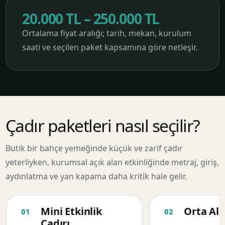
20.000 TL – 250.000 TL
Ortalama fiyat aralığı; tarih, mekan, kurulum
saati ve seçilen paket kapsamına göre netleşir.
Çadır paketleri nasıl seçilir?
Butik bir bahçe yemeğinde küçük ve zarif çadır
yeterliyken, kurumsal açık alan etkinliğinde metraj, giriş,
aydınlatma ve yan kapama daha kritik hale gelir.
Mini Etkinlik
Orta Ala
Çadırı