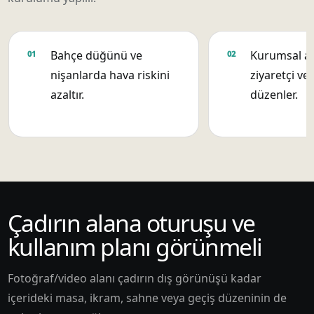
Bahçe düğünü ve
Kurumsal aç
nişanlarda hava riskini
ziyaretçi ve 
azaltır.
düzenler.
Çadırın alana oturuşu ve
kullanım planı görünmeli
Fotoğraf/video alanı çadırın dış görünüşü kadar
içerideki masa, ikram, sahne veya geçiş düzeninin de