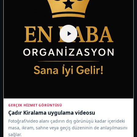
GERÇEK HIZMET GÖRÜNTÜSÜ
Çadır Kiralama uygulama videosu
Fotoğraf/video alanı çadırın dış görünüşü kadar içerideki
masa, ikram, sahne veya geçiş düzeninin de anlaşılmasını
sağlar.