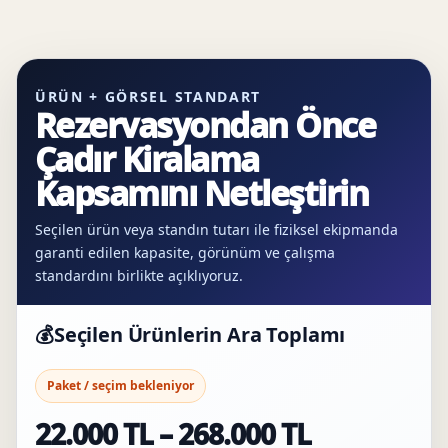
ÜRÜN + GÖRSEL STANDART
Rezervasyondan Önce
Çadır Kiralama
Kapsamını Netleştirin
Seçilen ürün veya standın tutarı ile fiziksel ekipmanda
garanti edilen kapasite, görünüm ve çalışma
standardını birlikte açıklıyoruz.
💰
Seçilen Ürünlerin Ara Toplamı
Paket / seçim bekleniyor
22.000 TL – 268.000 TL