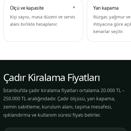
Ölçü ve kapasite
Yan kapama
Kişi sayısı, masa düzeni ve servis
Rüzgar, yağmur v
alanı birlikte hesaplanır.
ihtiyacına göre açı
kenarlar seçilir.
Çadır Kiralama Fiyatları
İstanbul’da çadır kiralama fiyatları ortalama 20.000 TL –
250.000 TL aralığındadır. Çadır ölçüsü, yan kapama,
zemin sabitleme, kurulum alanı, taşıma mesafesi,
ışıklandırma ve kullanım süresi fiyatı belirler.