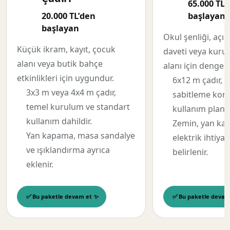
65.000 TL’
20.000 TL’den
başlayan
başlayan
Okul şenliği, açıl
Küçük ikram, kayıt, çocuk
daveti veya kuru
alanı veya butik bahçe
alanı için dengel
etkinlikleri için uygundur.
6x12 m çadır, 
3x3 m veya 4x4 m çadır,
sabitleme kont
temel kurulum ve standart
kullanım planı 
kullanım dahildir.
Zemin, yan ka
Yan kapama, masa sandalye
elektrik ihtiya
ve ışıklandırma ayrıca
belirlenir.
eklenir.
Bu paketle devam et
Bu paketle devam