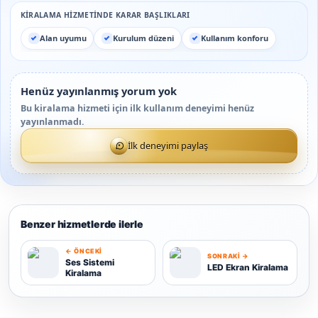
KIRALAMA HIZMETINDE KARAR BAŞLIKLARI
Alan uyumu
Kurulum düzeni
Kullanım konforu
Henüz yayınlanmış yorum yok
Bu kiralama hizmeti için ilk kullanım deneyimi henüz
yayınlanmadı.
İlk deneyimi paylaş
Benzer hizmetlerde ilerle
← ÖNCEKI
SONRAKI →
Ses Sistemi
LED Ekran Kiralama
Kiralama
S
L