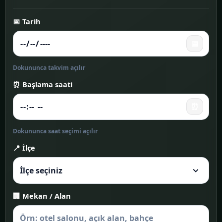
📅 Tarih
📅
Dokununca takvim açılır
⏰ Başlama saati
⏰
Dokununca saat seçimi açılır
📍 İlçe
🏢 Mekan / Alan