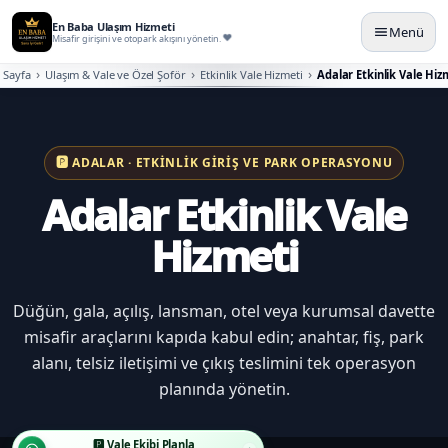
En Baba Ulaşım Hizmeti
Menü
Misafir girişini ve otopark akışını yönetin.
 Sayfa
Ulaşım & Vale ve Özel Şoför
Etkinlik Vale Hizmeti
Adalar Etkinlik Vale Hiz
🅿️ ADALAR · ETKINLIK GIRIŞ VE PARK OPERASYONU
Adalar Etkinlik Vale
Hizmeti
Düğün, gala, açılış, lansman, otel veya kurumsal davette
misafir araçlarını kapıda kabul edin; anahtar, fiş, park
alanı, telsiz iletişimi ve çıkış teslimini tek operasyon
planında yönetin.
🅿️ Vale Ekibi Planla