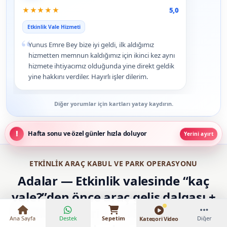
★
★
★
★
★
5,0
Etkinlik Vale Hizmeti
“
Yunus Emre Bey bize iyi geldi, ilk aldığımız
hizmetten memnun kaldığımız için ikinci kez aynı
hizmete ihtiyacımız olduğunda yine direkt geldik
yine hakkını verdiler. Hayırlı işler dilerim.
Diğer yorumlar için kartları yatay kaydırın.
Hafta sonu ve özel günler hızla doluyor
Yerini ayırt
₺42.000 – ₺110.000
ETKINLIK ARAÇ KABUL VE PARK OPERASYONU
Adalar — Etkinlik valesinde “kaç
vale?”den önce araç geliş dalgası +
anahtar zinciri + park kapasitesini
Ana Sayfa
Destek
Sepetim
Diğer
Kategori Video