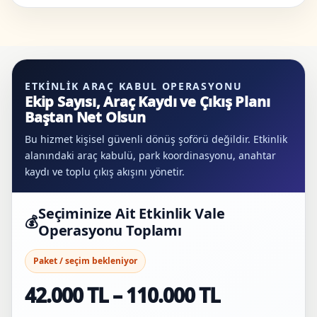
ETKINLIK ARAÇ KABUL OPERASYONU
Ekip Sayısı, Araç Kaydı ve Çıkış Planı
Baştan Net Olsun
Bu hizmet kişisel güvenli dönüş şoförü değildir. Etkinlik
alanındaki araç kabulü, park koordinasyonu, anahtar
kaydı ve toplu çıkış akışını yönetir.
Seçiminize Ait Etkinlik Vale
💰
Operasyonu Toplamı
Paket / seçim bekleniyor
42.000 TL – 110.000 TL