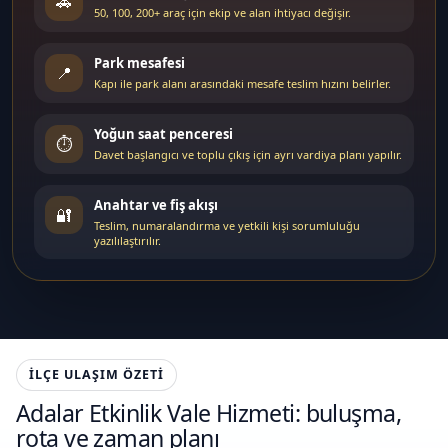
🚗
50, 100, 200+ araç için ekip ve alan ihtiyacı değişir.
Park mesafesi
📍
Kapı ile park alanı arasındaki mesafe teslim hızını belirler.
Yoğun saat penceresi
⏱️
Davet başlangıcı ve toplu çıkış için ayrı vardiya planı yapılır.
Anahtar ve fiş akışı
🔐
Teslim, numaralandırma ve yetkili kişi sorumluluğu
yazılılaştırılır.
İLÇE ULAŞIM ÖZETI
Adalar Etkinlik Vale Hizmeti: buluşma,
rota ve zaman planı