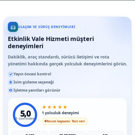
ULAŞIM VE SÜRÜŞ DENEYIMLERI
Etkinlik Vale Hizmeti müşteri
deneyimleri
Dakiklik, araç standardı, sürücü iletişimi ve rota
yönetimi hakkında gerçek yolculuk deneyimlerini görün.
Yayın öncesi kontrol
İsim gizleme seçeneği
İşletme yanıtları görünür
★
★
★
★
★
5,0
1 yolculuk deneyimi
5 üzerinden
Yorum kapsamı: Yeni veri