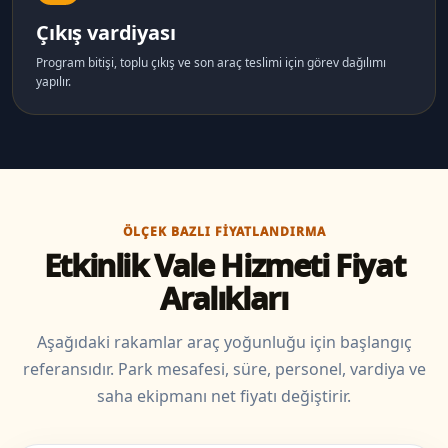
Çıkış vardiyası
Program bitişi, toplu çıkış ve son araç teslimi için görev dağılımı
yapılır.
ÖLÇEK BAZLI FIYATLANDIRMA
Etkinlik Vale Hizmeti Fiyat
Aralıkları
Aşağıdaki rakamlar araç yoğunluğu için başlangıç
referansıdır. Park mesafesi, süre, personel, vardiya ve
saha ekipmanı net fiyatı değiştirir.