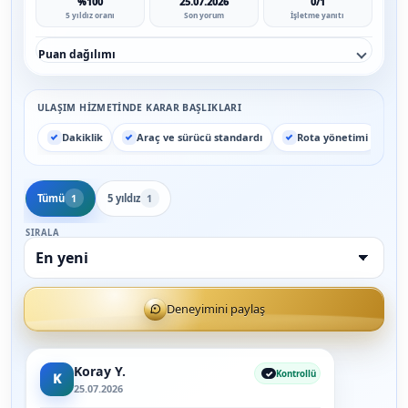
%100
25.07.2026
0/1
5 yıldız oranı
Son yorum
İşletme yanıtı
Puan dağılımı
ULAŞIM HIZMETINDE KARAR BAŞLIKLARI
Dakiklik
Araç ve sürücü standardı
Rota yönetimi
Tümü
5 yıldız
1
1
SIRALA
Deneyimini paylaş
Koray Y.
Kontrollü
K
25.07.2026