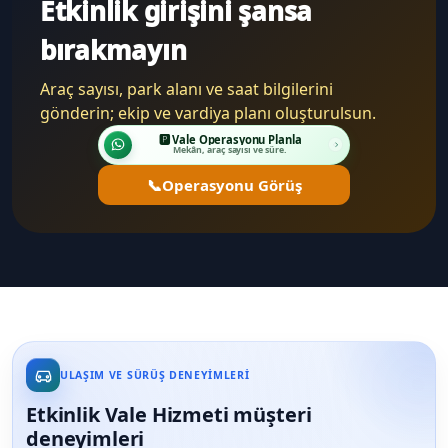
Etkinlik girişini şansa
bırakmayın
Araç sayısı, park alanı ve saat bilgilerini
gönderin; ekip ve vardiya planı oluşturulsun.
🅿️ Vale Operasyonu Planla
Mekân, araç sayısı ve süre.
📞
Operasyonu Görüş
ULAŞIM VE SÜRÜŞ DENEYIMLERI
Etkinlik Vale Hizmeti müşteri
deneyimleri