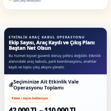
Özel çıkış senaryosu
ETKINLIK ARAÇ KABUL OPERASYONU
Ekip Sayısı, Araç Kaydı ve Çıkış Planı
Baştan Net Olsun
Bu hizmet kişisel güvenli dönüş şoförü değildir. Etkinlik
alanındaki araç kabulü, park koordinasyonu, anahtar
kaydı ve toplu çıkış akışını yönetir.
Seçiminize Ait Etkinlik Vale
💰
Operasyonu Toplamı
Paket / seçim bekleniyor
42.000 TL – 110.000 TL