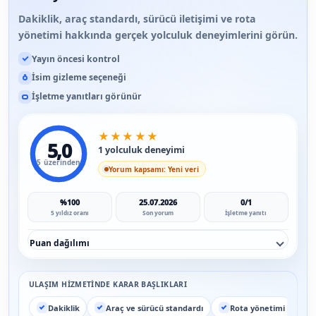
Dakiklik, araç standardı, sürücü iletişimi ve rota
yönetimi hakkında gerçek yolculuk deneyimlerini görün.
Yayın öncesi kontrol
İsim gizleme seçeneği
İşletme yanıtları görünür
★
★
★
★
★
5,0
1 yolculuk deneyimi
5 üzerinden
Yorum kapsamı: Yeni veri
%100
25.07.2026
0/1
5 yıldız oranı
Son yorum
İşletme yanıtı
Puan dağılımı
ULAŞIM HIZMETINDE KARAR BAŞLIKLARI
Dakiklik
Araç ve sürücü standardı
Rota yönetimi