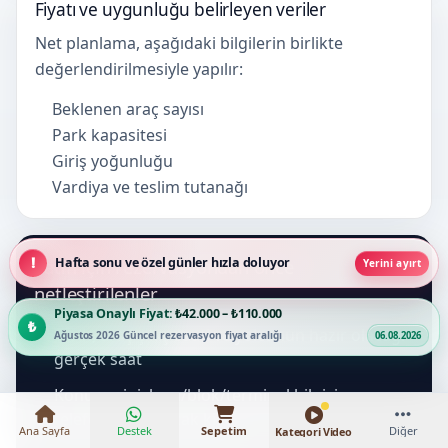
Fiyatı ve uygunluğu belirleyen veriler
Net planlama, aşağıdaki bilgilerin birlikte
değerlendirilmesiyle yapılır:
Beklenen araç sayısı
Park kapasitesi
Giriş yoğunluğu
Vardiya ve teslim tutanağı
Fatih için rezervasyondan önce
Hafta sonu ve özel günler hızla doluyor
Yerini ayırt
netleştirilenler
Piyasa Onaylı Fiyat:
₺42.000 – ₺110.000
Tarih, araç çıkış saati ve yolcunun hazır olacağı
Ağustos 2026 Güncel rezervasyon fiyat aralığı
06.08.2026
gerçek saat
Konum pini, kapı/blok/terminal bilgisi ve
telefonla ulaşılacak kişi
Ana Sayfa
Destek
Sepetim
Diğer
Kategori Video