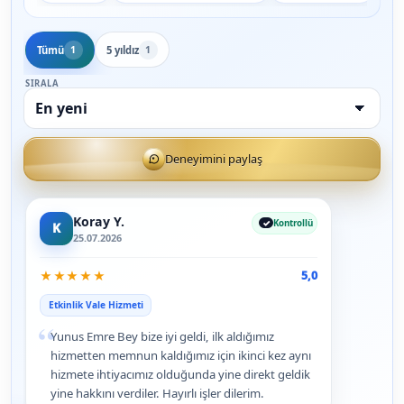
Tümü
5 yıldız
1
1
SIRALA
Deneyimini paylaş
Koray Y.
Kontrollü
K
25.07.2026
★
★
★
★
★
5,0
Etkinlik Vale Hizmeti
“
Yunus Emre Bey bize iyi geldi, ilk aldığımız
hizmetten memnun kaldığımız için ikinci kez aynı
hizmete ihtiyacımız olduğunda yine direkt geldik
yine hakkını verdiler. Hayırlı işler dilerim.