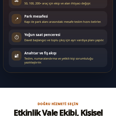
🚗
50, 100, 200+ araç için ekip ve alan ihtiyacı değişir.
Park mesafesi
📍
Kapı ile park alanı arasındaki mesafe teslim hızını belirler.
Yoğun saat penceresi
⏱️
Davet başlangıcı ve toplu çıkış için ayrı vardiya planı yapılır.
Anahtar ve fiş akışı
🔐
Teslim, numaralandırma ve yetkili kişi sorumluluğu
yazılılaştırılır.
DOĞRU HIZMETI SEÇIN
Etkinlik Vale Ekibi, Kişisel