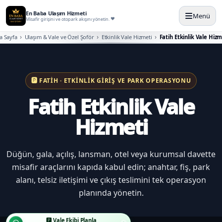
En Baba Ulaşım Hizmeti
Menü
Misafir girişini ve otopark akışını yönetin.
a Sayfa
Ulaşım & Vale ve Özel Şoför
Etkinlik Vale Hizmeti
Fatih Etkinlik Vale Hizm
🅿️ FATIH · ETKINLIK GIRIŞ VE PARK OPERASYONU
Fatih Etkinlik Vale
Hizmeti
Düğün, gala, açılış, lansman, otel veya kurumsal davette
misafir araçlarını kapıda kabul edin; anahtar, fiş, park
alanı, telsiz iletişimi ve çıkış teslimini tek operasyon
planında yönetin.
🅿️ Vale Ekibi Planla