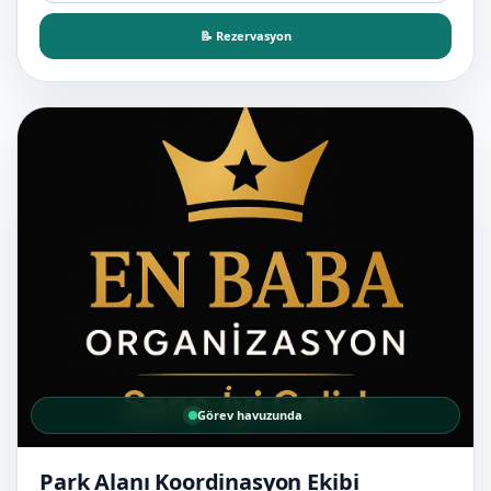
📝 Rezervasyon
Görev havuzunda
Park Alanı Koordinasyon Ekibi