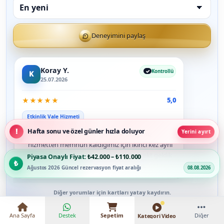
Deneyimini paylaş
Koray Y.
Kontrollü
K
25.07.2026
★
★
★
★
★
5,0
Etkinlik Vale Hizmeti
“
Hafta sonu ve özel günler hızla doluyor
Yerini ayırt
Yunus Emre Bey bize iyi geldi, ilk aldığımız
hizmetten memnun kaldığımız için ikinci kez aynı
hizmete ihtiyacımız olduğunda yine direkt geldik
Piyasa Onaylı Fiyat:
₺42.000 – ₺110.000
yine hakkını verdiler. Hayırlı işler dilerim.
Ağustos 2026 Güncel rezervasyon fiyat aralığı
08.08.2026
Diğer yorumlar için kartları yatay kaydırın.
Ana Sayfa
Destek
Sepetim
Diğer
Kategori Video