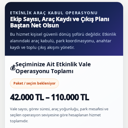
ETKINLIK ARAÇ KABUL OPERASYONU
Ekip Sayısı, Araç Kaydı ve Çıkış Planı
Baştan Net Olsun
Bu hizmet kişisel güvenli dönüş şoförü değildir. Etkinlik
alanındaki araç kabulü, park koordinasyonu, anahtar
kaydı ve toplu çıkış akışını yönetir.
Seçiminize Ait Etkinlik Vale
💰
Operasyonu Toplamı
Paket / seçim bekleniyor
42.000 TL – 110.000 TL
Vale sayısı, görev süresi, araç yoğunluğu, park mesafesi ve
seçilen operasyon seviyesine göre hesaplanan hizmet
toplamıdır.