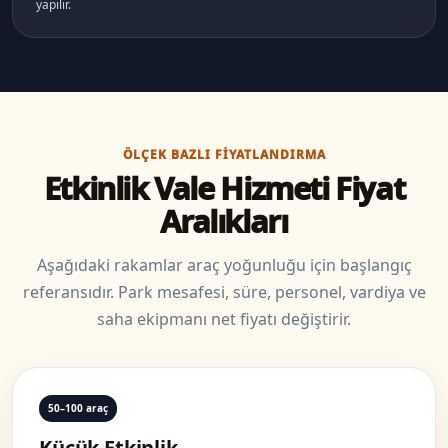
yapılır.
ÖLÇEK BAZLI FIYATLANDIRMA
Etkinlik Vale Hizmeti Fiyat
Aralıkları
Aşağıdaki rakamlar araç yoğunluğu için başlangıç
referansıdır. Park mesafesi, süre, personel, vardiya ve
saha ekipmanı net fiyatı değiştirir.
50–100 araç
Küçük Etkinlik