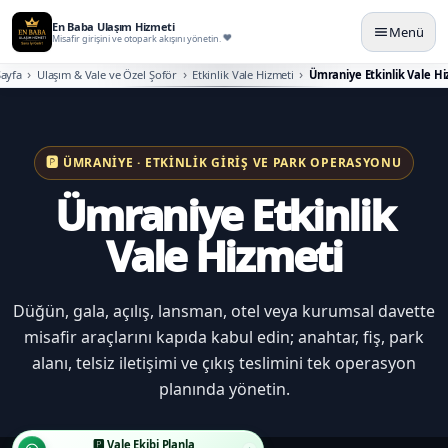
En Baba Ulaşım Hizmeti
Menü
Misafir girişini ve otopark akışını yönetin.
ayfa
Ulaşım & Vale ve Özel Şoför
Etkinlik Vale Hizmeti
Ümraniye Etkinlik Vale Hi
🅿️ ÜMRANIYE · ETKINLIK GIRIŞ VE PARK OPERASYONU
Ümraniye Etkinlik
Vale Hizmeti
Düğün, gala, açılış, lansman, otel veya kurumsal davette
misafir araçlarını kapıda kabul edin; anahtar, fiş, park
alanı, telsiz iletişimi ve çıkış teslimini tek operasyon
planında yönetin.
🅿️ Vale Ekibi Planla