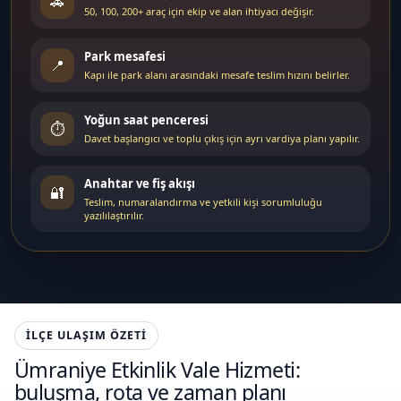
🚗
50, 100, 200+ araç için ekip ve alan ihtiyacı değişir.
Park mesafesi
📍
Kapı ile park alanı arasındaki mesafe teslim hızını belirler.
Yoğun saat penceresi
⏱️
Davet başlangıcı ve toplu çıkış için ayrı vardiya planı yapılır.
Anahtar ve fiş akışı
🔐
Teslim, numaralandırma ve yetkili kişi sorumluluğu
yazılılaştırılır.
İLÇE ULAŞIM ÖZETI
Ümraniye Etkinlik Vale Hizmeti:
buluşma, rota ve zaman planı