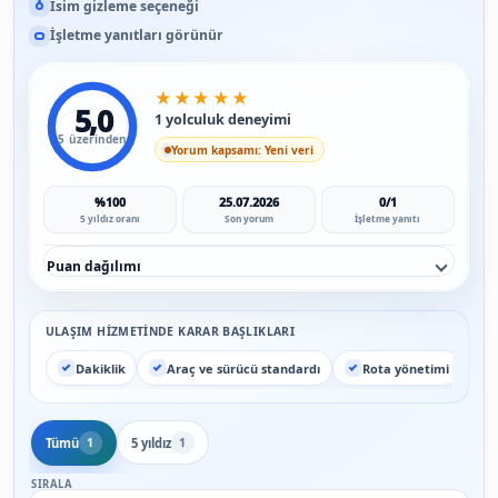
İsim gizleme seçeneği
İşletme yanıtları görünür
★
★
★
★
★
5,0
1 yolculuk deneyimi
5 üzerinden
Yorum kapsamı: Yeni veri
%100
25.07.2026
0/1
5 yıldız oranı
Son yorum
İşletme yanıtı
Puan dağılımı
ULAŞIM HIZMETINDE KARAR BAŞLIKLARI
Dakiklik
Araç ve sürücü standardı
Rota yönetimi
Tümü
5 yıldız
1
1
SIRALA