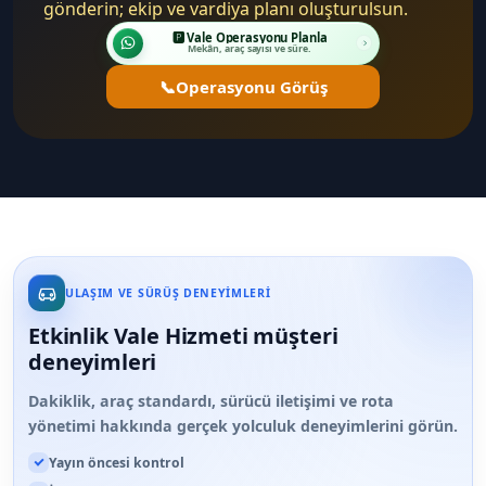
gönderin; ekip ve vardiya planı oluşturulsun.
🅿️ Vale Operasyonu Planla
Mekân, araç sayısı ve süre.
📞
Operasyonu Görüş
ULAŞIM VE SÜRÜŞ DENEYIMLERI
Etkinlik Vale Hizmeti müşteri
deneyimleri
Dakiklik, araç standardı, sürücü iletişimi ve rota
yönetimi hakkında gerçek yolculuk deneyimlerini görün.
Yayın öncesi kontrol