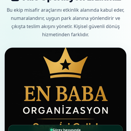
Bu ekip misafir araçlarını etkinlik alanında kabul eder,
numaralandırır, uygun park alanına yönlendirir ve
çıkışta teslim akışını yönetir. Kişisel güvenli dönüş
hizmetinden farklıdır.
Görev havuzunda