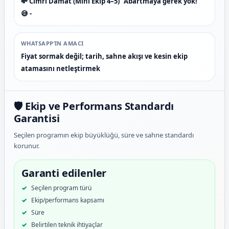
💸 Cimri Damat (Mini Ekip 4–5) "Abartmaya gerek yok!"
😅 -
WHATSAPP’IN AMACI
Fiyat sormak değil; tarih, sahne akışı ve kesin ekip
atamasını netleştirmek
🛡️ Ekip ve Performans Standardı
Garantisi
Seçilen programın ekip büyüklüğü, süre ve sahne standardı
korunur.
Garanti edilenler
Seçilen program türü
Ekip/performans kapsamı
Süre
Belirtilen teknik ihtiyaçlar