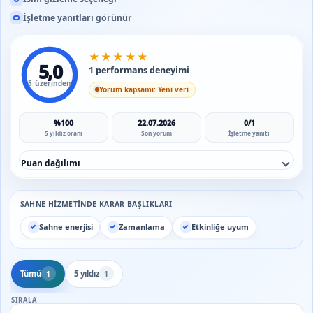
İşletme yanıtları görünür
★
★
★
★
★
5,0
1 performans deneyimi
5 üzerinden
Yorum kapsamı: Yeni veri
%100
22.07.2026
0/1
5 yıldız oranı
Son yorum
İşletme yanıtı
Puan dağılımı
SAHNE HIZMETINDE KARAR BAŞLIKLARI
Sahne enerjisi
Zamanlama
Etkinliğe uyum
Tümü
5 yıldız
1
1
SIRALA