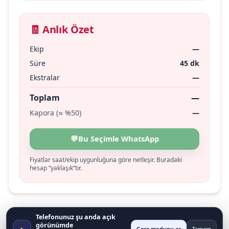
🧾 Anlık Özet
Ekip
—
Süre
45 dk
Ekstralar
—
Toplam
—
Kapora (≈ %50)
—
💬
Bu Seçimle WhatsApp
Fiyatlar saat/ekip uygunluğuna göre netleşir. Buradaki
hesap “yaklaşık”tır.
Telefonunuz şu anda açık
görünümde
◐