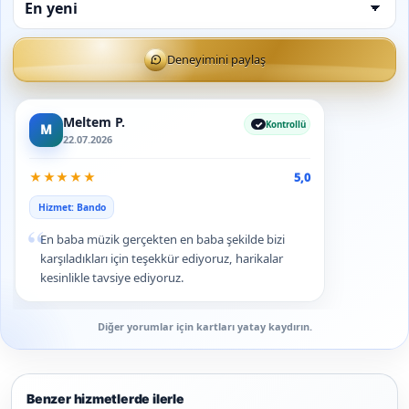
Deneyimini paylaş
Meltem P.
Kontrollü
M
22.07.2026
★
★
★
★
★
5,0
Hizmet: Bando
“
En baba müzik gerçekten en baba şekilde bizi
karşıladıkları için teşekkür ediyoruz, harikalar
kesinlikle tavsiye ediyoruz.
Diğer yorumlar için kartları yatay kaydırın.
Benzer hizmetlerde ilerle