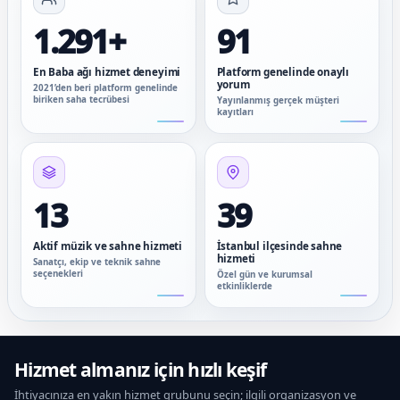
1.291+
91
En Baba ağı hizmet deneyimi
Platform genelinde onaylı
yorum
2021’den beri platform genelinde
biriken saha tecrübesi
Yayınlanmış gerçek müşteri
kayıtları
13
39
Aktif müzik ve sahne hizmeti
İstanbul ilçesinde sahne
hizmeti
Sanatçı, ekip ve teknik sahne
seçenekleri
Özel gün ve kurumsal
etkinliklerde
Hizmet almanız için hızlı keşif
İhtiyacınıza en yakın hizmet grubunu seçin; ilgili organizasyon ve