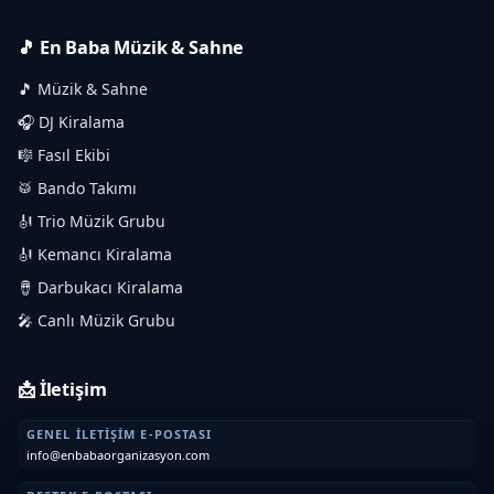
🎵 En Baba Müzik & Sahne
🎵 Müzik & Sahne
🎧 DJ Kiralama
🎼 Fasıl Ekibi
🥁 Bando Takımı
🎻 Trio Müzik Grubu
🎻 Kemancı Kiralama
🪘 Darbukacı Kiralama
🎤 Canlı Müzik Grubu
📩 İletişim
GENEL İLETIŞIM E-POSTASI
info@enbabaorganizasyon.com