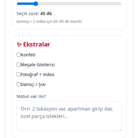
Seçili süre:
45 dk
Konvoy + 2 nokta için 60–90 dk önerilir.
✨ Ekstralar
Konfeti
Meşale Gösterisi
Fotoğraf + Video
Dansçı / Şov
Notun var mı?