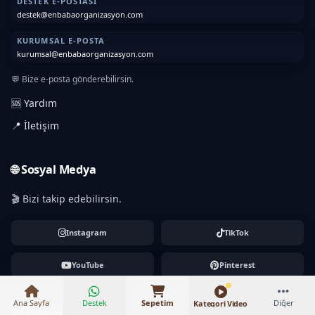
DESTEK E-POSTASI
destek@enbabaorganizasyon.com
KURUMSAL E-POSTA
kurumsal@enbabaorganizasyon.com
💬 Bize e-posta gönderebilirsin.
🆘 Yardım
📍 İletişim
🌐 Sosyal Medya
🎬 Bizi takip edebilirsin.
₺14.000 – ₺96.000
Instagram
TikTok
YouTube
Pinterest
Ana Sayfa
Destek
Sepetim
Diğer
Kategori Video
🕒 Çalışma Saatleri