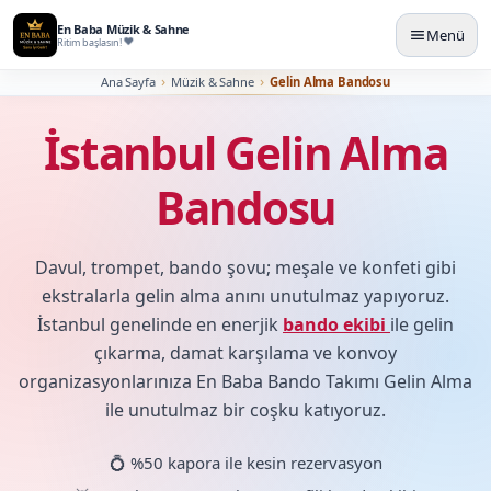
En Baba Müzik & Sahne
Menü
Ritim başlasın!
Ana Sayfa
Müzik & Sahne
Gelin Alma Bandosu
İstanbul Gelin Alma
Bandosu
Davul, trompet, bando şovu; meşale ve konfeti gibi
ekstralarla gelin alma anını unutulmaz yapıyoruz.
İstanbul genelinde en enerjik
bando ekibi
ile gelin
çıkarma, damat karşılama ve konvoy
organizasyonlarınıza En Baba Bando Takımı Gelin Alma
ile unutulmaz bir coşku katıyoruz.
💍 %50 kapora ile kesin rezervasyon