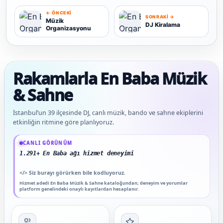
← ÖNCEKI
SONRAKI →
Müzik
DJ Kiralama
Organizasyonu
M
D
Rakamlarla En Baba Müzik
& Sahne
İstanbul’un 39 ilçesinde DJ, canlı müzik, bando ve sahne ekiplerini
etkinliğin ritmine göre planlıyoruz.
Güncel veriler: 1.291+ En Baba ağı hizmet deneyimi; 91 platform genelinde onaylı
CANLI GÖRÜNÜM
1.291+ En Baba ağı hizmet deneyimi
</>
Siz burayı görürken bile kodluyoruz.
Hizmet adedi En Baba Müzik & Sahne kataloğundan; deneyim ve yorumlar
platform genelindeki onaylı kayıtlardan hesaplanır.