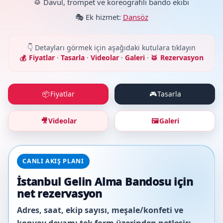
🥁 Davul, trompet ve koreografili bando ekibi
🎭 Ek hizmet:
Dansöz
👇 Detayları görmek için aşağıdaki kutulara tıklayın
Fiyatlar
·
Tasarla
·
Videolar
·
Galeri
·
Rezervasyon
Fiyatlar
Tasarla
📦
🎮
Videolar
Galeri
🎥
🖼️
CANLI AKIŞ PLANI
İstanbul Gelin Alma Bandosu için
net rezervasyon
Adres, saat, ekip sayısı, meşale/konfeti ve