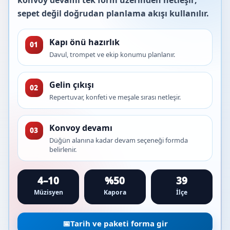
konvoy devamı tek form üzerinden netleşir;
sepet değil doğrudan planlama akışı kullanılır.
Kapı önü hazırlık
01
Davul, trompet ve ekip konumu planlanır.
Gelin çıkışı
02
Repertuvar, konfeti ve meşale sırası netleşir.
Konvoy devamı
03
Düğün alanına kadar devam seçeneği formda
belirlenir.
4–10
%50
39
Müzisyen
Kapora
İlçe
📅
Tarih ve paketi forma gir