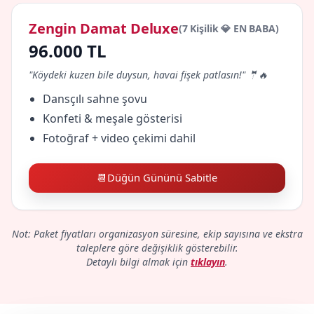
Zengin Damat Deluxe
(7 Kişilik 💎 EN BABA)
96.000 TL
"Köydeki kuzen bile duysun, havai fişek patlasın!" 🤵🔥
Dansçılı sahne şovu
Konfeti & meşale gösterisi
Fotoğraf + video çekimi dahil
📆
Düğün Gününü Sabitle
Not: Paket fiyatları organizasyon süresine, ekip sayısına ve ekstra
taleplere göre değişiklik gösterebilir.
Detaylı bilgi almak için
tıklayın
.