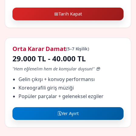
📅
Tarih Kapat
Orta Karar Damat
(5–7 Kişilik)
29.000 TL - 40.000 TL
"Hem eğlenelim hem de komşular duysun!" 😎
Gelin çıkışı + konvoy performansı
Koreografili giriş müziği
Popüler parçalar + geleneksel ezgiler
🗓️
Yer Ayırt