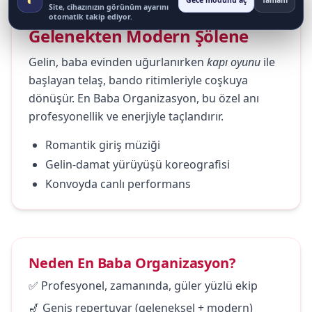
Gece modunu aç
Tamam
Site, cihazınızın görünüm ayarını
otomatik takip ediyor.
Gelenekten Modern Şölene
Gelin, baba evinden uğurlanırken
kapı oyunu
ile
başlayan telaş, bando ritimleriyle coşkuya
dönüşür. En Baba Organizasyon, bu özel anı
profesyonellik ve enerjiyle taçlandırır.
Romantik giriş müziği
Gelin-damat yürüyüşü koreografisi
Konvoyda canlı performans
Neden En Baba Organizasyon?
✅ Profesyonel, zamanında, güler yüzlü ekip
🎷 Geniş repertuvar (geleneksel + modern)