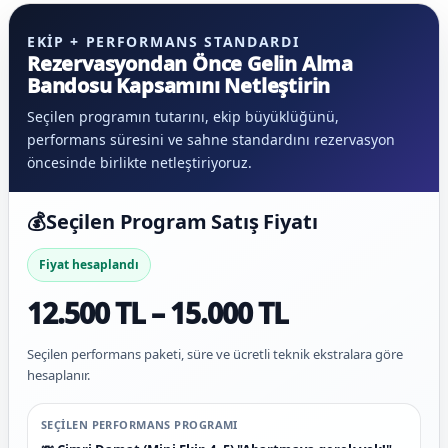
EKIP + PERFORMANS STANDARDI
Rezervasyondan Önce Gelin Alma
Bandosu Kapsamını Netleştirin
Seçilen programın tutarını, ekip büyüklüğünü,
performans süresini ve sahne standardını rezervasyon
öncesinde birlikte netleştiriyoruz.
💰
Seçilen Program Satış Fiyatı
Fiyat hesaplandı
12.500 TL – 15.000 TL
Seçilen performans paketi, süre ve ücretli teknik ekstralara göre
hesaplanır.
SEÇILEN PERFORMANS PROGRAMI