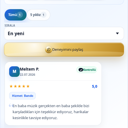
Tümü
5 yıldız
1
1
SIRALA
Deneyimini paylaş
Meltem P.
Kontrollü
M
22.07.2026
★
★
★
★
★
5,0
Hizmet: Bando
“
En baba müzik gerçekten en baba şekilde bizi
karşıladıkları için teşekkür ediyoruz, harikalar
kesinlikle tavsiye ediyoruz.