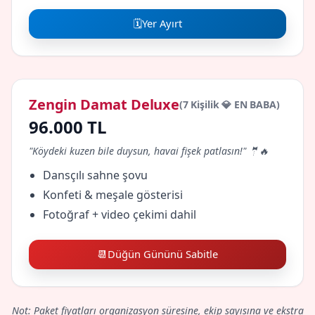
🗓️
Yer Ayırt
Zengin Damat Deluxe
(7 Kişilik 💎 EN BABA)
96.000 TL
"Köydeki kuzen bile duysun, havai fişek patlasın!" 🤵🔥
Dansçılı sahne şovu
Konfeti & meşale gösterisi
Fotoğraf + video çekimi dahil
📆
Düğün Gününü Sabitle
Not: Paket fiyatları organizasyon süresine, ekip sayısına ve ekstra