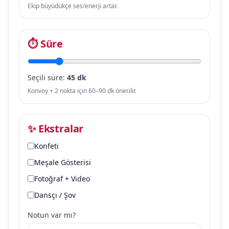
Ekip büyüdükçe ses/enerji artar.
⏱ Süre
Seçili süre:
45 dk
Konvoy + 2 nokta için 60–90 dk önerilir.
✨ Ekstralar
Konfeti
Meşale Gösterisi
Fotoğraf + Video
Dansçı / Şov
Notun var mı?