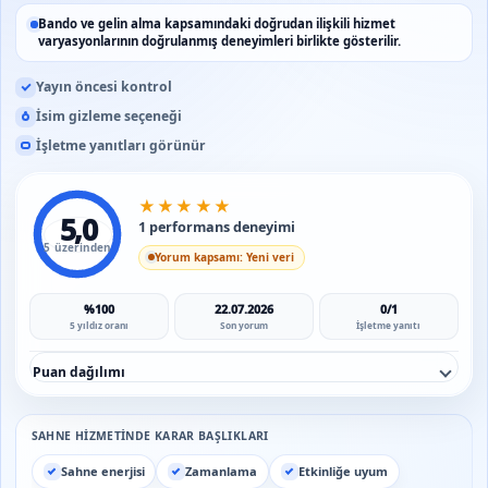
Bando ve gelin alma kapsamındaki doğrudan ilişkili hizmet
varyasyonlarının doğrulanmış deneyimleri birlikte gösterilir.
Yayın öncesi kontrol
İsim gizleme seçeneği
İşletme yanıtları görünür
★
★
★
★
★
5,0
1 performans deneyimi
5 üzerinden
Yorum kapsamı: Yeni veri
%100
22.07.2026
0/1
5 yıldız oranı
Son yorum
İşletme yanıtı
Puan dağılımı
SAHNE HIZMETINDE KARAR BAŞLIKLARI
Sahne enerjisi
Zamanlama
Etkinliğe uyum