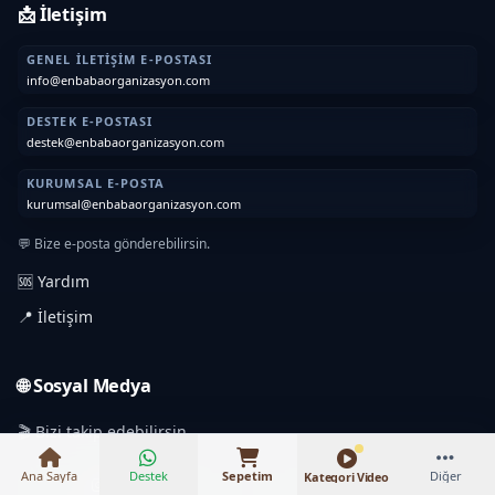
📩 İletişim
GENEL İLETIŞIM E-POSTASI
info@enbabaorganizasyon.com
DESTEK E-POSTASI
destek@enbabaorganizasyon.com
KURUMSAL E-POSTA
kurumsal@enbabaorganizasyon.com
💬 Bize e-posta gönderebilirsin.
🆘 Yardım
₺14.000 – ₺96.000
📍 İletişim
🌐 Sosyal Medya
🎬 Bizi takip edebilirsin.
Ana Sayfa
Destek
Sepetim
Diğer
Kategori Video
Instagram
TikTok