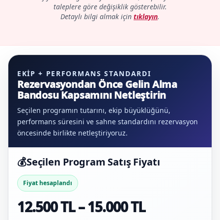
taleplere göre değişiklik gösterebilir.
Detaylı bilgi almak için
tıklayın
.
EKIP + PERFORMANS STANDARDI
Rezervasyondan Önce Gelin Alma
Bandosu Kapsamını Netleştirin
Seçilen programın tutarını, ekip büyüklüğünü,
performans süresini ve sahne standardını rezervasyon
öncesinde birlikte netleştiriyoruz.
💰
Seçilen Program Satış Fiyatı
Fiyat hesaplandı
12.500 TL – 15.000 TL