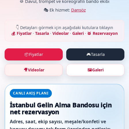
🥁 Davul, trompet ve koreografili bando ekibi
🎭 Ek hizmet:
Dansöz
👇 Detayları görmek için aşağıdaki kutulara tıklayın
Fiyatlar
·
Tasarla
·
Videolar
·
Galeri
·
Rezervasyon
Fiyatlar
Tasarla
📦
🎮
Videolar
Galeri
🎥
🖼️
CANLI AKIŞ PLANI
İstanbul Gelin Alma Bandosu için
net rezervasyon
Adres, saat, ekip sayısı, meşale/konfeti ve