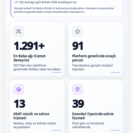
</>
Siz burayı görürken bile kodluyoruz.
Hizmet adedi En Baba Müzik & Sahne kataloğundan; deneyim ve yorumlar
platform genelindeki onaylı kayıtlardan hesaplanır.
1.291+
91
En Baba ağı hizmet
Platform genelinde onaylı
deneyimi
yorum
2021’den beri platform
Yayınlanmış gerçek müşteri
genelinde biriken saha tecrübesi
kayıtları
13
39
Aktif müzik ve sahne
İstanbul ilçesinde sahne
hizmeti
hizmeti
Sanatçı, ekip ve teknik sahne
Özel gün ve kurumsal
seçenekleri
etkinliklerde