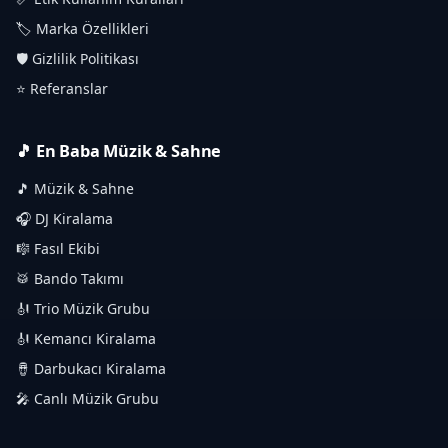
🏷️ Marka Özellikleri
🛡️ Gizlilik Politikası
⭐ Referanslar
🎵 En Baba Müzik & Sahne
🎵 Müzik & Sahne
🎧 DJ Kiralama
🎼 Fasıl Ekibi
🥁 Bando Takımı
🎻 Trio Müzik Grubu
🎻 Kemancı Kiralama
🪘 Darbukacı Kiralama
🎤 Canlı Müzik Grubu