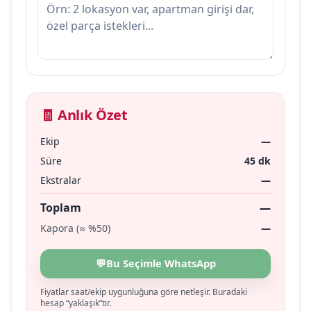
🧾 Anlık Özet
Ekip
—
Süre
45 dk
Ekstralar
—
Toplam
—
Kapora (≈ %50)
—
💬
Bu Seçimle WhatsApp
Fiyatlar saat/ekip uygunluğuna göre netleşir. Buradaki
hesap “yaklaşık”tır.