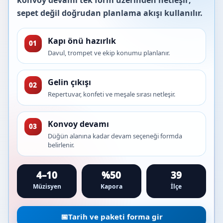
konvoy devamı tek form üzerinden netleşir;
sepet değil doğrudan planlama akışı kullanılır.
Kapı önü hazırlık
01
Davul, trompet ve ekip konumu planlanır.
Gelin çıkışı
02
Repertuvar, konfeti ve meşale sırası netleşir.
Konvoy devamı
03
Düğün alanına kadar devam seçeneği formda
belirlenir.
4–10
%50
39
Müzisyen
Kapora
İlçe
📅
Tarih ve paketi forma gir