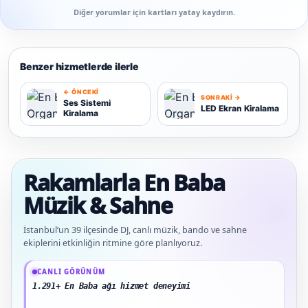
Diğer yorumlar için kartları yatay kaydırın.
Benzer hizmetlerde ilerle
← ÖNCEKI
SONRAKI →
Ses Sistemi
LED Ekran Kiralama
Kiralama
S
L
Rakamlarla En Baba
Müzik & Sahne
İstanbul’un 39 ilçesinde DJ, canlı müzik, bando ve sahne
ekiplerini etkinliğin ritmine göre planlıyoruz.
Güncel veriler: 1.291+ En Baba ağı hizmet deneyimi; 91 platform genelinde onayl
CANLI GÖRÜNÜM
1.291+ En Baba ağı hizmet deneyimi