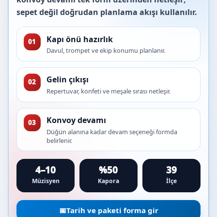
sepet değil doğrudan planlama akışı kullanılır.
Kapı önü hazırlık
01
Davul, trompet ve ekip konumu planlanır.
Gelin çıkışı
02
Repertuvar, konfeti ve meşale sırası netleşir.
Konvoy devamı
03
Düğün alanına kadar devam seçeneği formda
belirlenir.
4–10
%50
39
Müzisyen
Kapora
İlçe
📅
Tarih ve paketi forma gir