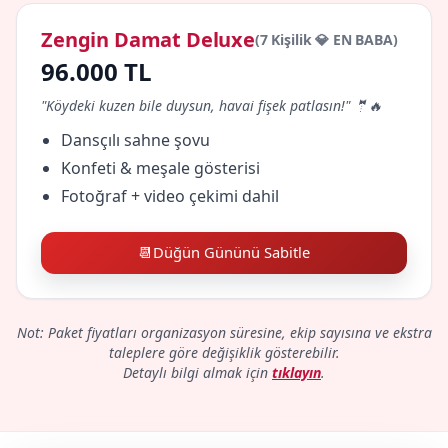
Zengin Damat Deluxe
(7 Kişilik 💎 EN BABA)
96.000 TL
"Köydeki kuzen bile duysun, havai fişek patlasın!" 🤵🔥
Dansçılı sahne şovu
Konfeti & meşale gösterisi
Fotoğraf + video çekimi dahil
📆
Düğün Gününü Sabitle
Not: Paket fiyatları organizasyon süresine, ekip sayısına ve ekstra
taleplere göre değişiklik gösterebilir.
Detaylı bilgi almak için
tıklayın
.