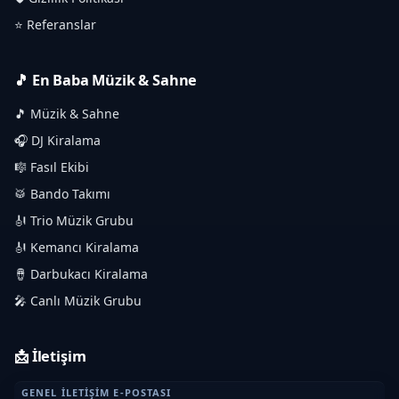
⭐ Referanslar
🎵 En Baba Müzik & Sahne
🎵 Müzik & Sahne
🎧 DJ Kiralama
🎼 Fasıl Ekibi
🥁 Bando Takımı
🎻 Trio Müzik Grubu
🎻 Kemancı Kiralama
🪘 Darbukacı Kiralama
🎤 Canlı Müzik Grubu
📩 İletişim
GENEL İLETIŞIM E-POSTASI