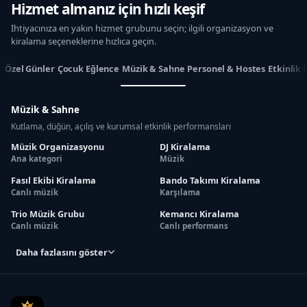
Hizmet almanız için hızlı keşif
İhtiyacınıza en yakın hizmet grubunu seçin; ilgili organizasyon ve
kiralama seçeneklerine hızlıca geçin.
r
Özel Günler
Çocuk Eğlence
Müzik & Sahne
Personel & Hostes
Etkinlik 
Müzik & Sahne
Kutlama, düğün, açılış ve kurumsal etkinlik performansları
Müzik Organizasyonu
DJ Kiralama
Ana kategori
Müzik
Fasıl Ekibi Kiralama
Bando Takımı Kiralama
Canlı müzik
Karşılama
Trio Müzik Grubu
Kemancı Kiralama
Canlı müzik
Canlı performans
Daha fazlasını göster