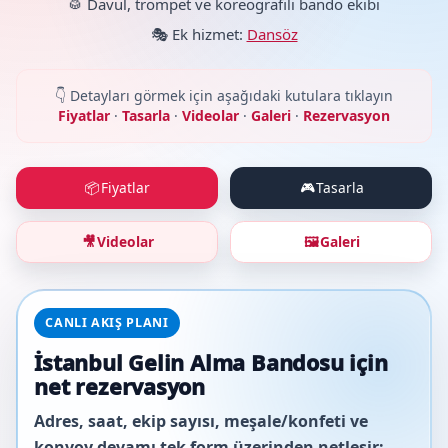
🥁 Davul, trompet ve koreografili bando ekibi
🎭 Ek hizmet:
Dansöz
👇 Detayları görmek için aşağıdaki kutulara tıklayın
Fiyatlar
·
Tasarla
·
Videolar
·
Galeri
·
Rezervasyon
Fiyatlar
Tasarla
📦
🎮
Videolar
Galeri
🎥
🖼️
CANLI AKIŞ PLANI
İstanbul Gelin Alma Bandosu için
net rezervasyon
Adres, saat, ekip sayısı, meşale/konfeti ve
konvoy devamı tek form üzerinden netleşir;