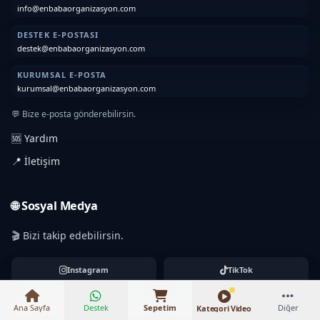
info@enbabaorganizasyon.com
DESTEK E-POSTASI
destek@enbabaorganizasyon.com
KURUMSAL E-POSTA
kurumsal@enbabaorganizasyon.com
💬 Bize e-posta gönderebilirsin.
🆘 Yardım
📍 İletişim
🌐 Sosyal Medya
₺14.000 – ₺96.000
🎬 Bizi takip edebilirsin.
Instagram
TikTok
YouTube
Pinterest
Ana Sayfa
Destek
Sepetim
Diğer
Kategori Video