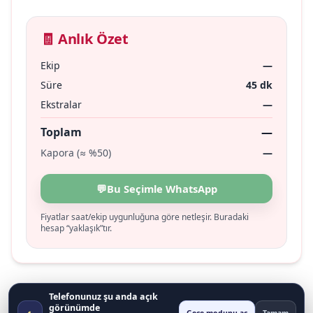
🧾 Anlık Özet
Ekip
—
Süre
45 dk
Ekstralar
—
Toplam
—
Kapora (≈ %50)
—
💬
Bu Seçimle WhatsApp
Fiyatlar saat/ekip uygunluğuna göre netleşir. Buradaki
hesap “yaklaşık”tır.
Telefonunuz şu anda açık
görünümde
◐