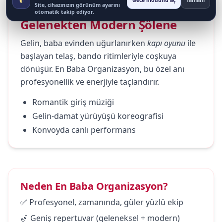
Gece modunu aç
Tamam
Site, cihazınızın görünüm ayarını
otomatik takip ediyor.
Gelenekten Modern Şölene
Gelin, baba evinden uğurlanırken
kapı oyunu
ile
başlayan telaş, bando ritimleriyle coşkuya
dönüşür. En Baba Organizasyon, bu özel anı
profesyonellik ve enerjiyle taçlandırır.
Romantik giriş müziği
Gelin-damat yürüyüşü koreografisi
Konvoyda canlı performans
Neden En Baba Organizasyon?
✅ Profesyonel, zamanında, güler yüzlü ekip
🎷 Geniş repertuvar (geleneksel + modern)