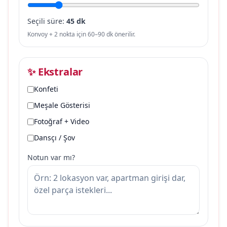
Seçili süre:
45 dk
Konvoy + 2 nokta için 60–90 dk önerilir.
✨ Ekstralar
Konfeti
Meşale Gösterisi
Fotoğraf + Video
Dansçı / Şov
Notun var mı?