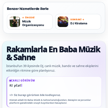
Benzer hizmetlerde ilerle
← ÖNCEKI
SONRAKI →
M
D
Müzik
DJ Kiralama
Organizasyonu
Rakamlarla En Baba Müzik
& Sahne
İstanbul’un 39 ilçesinde DJ, canlı müzik, bando ve sahne ekiplerini
etkinliğin ritmine göre planlıyoruz.
Güncel veriler: 1.291+ En Baba ağı hizmet deneyimi; 91 platform genelinde onaylı
CANLI GÖRÜNÜM
91 platform genelinde onaylı yorum
</>
Siz burayı görürken bile kodluyoruz.
Hizmet adedi En Baba Müzik & Sahne kataloğundan; deneyim ve yorumlar
platform genelindeki onaylı kayıtlardan hesaplanır.