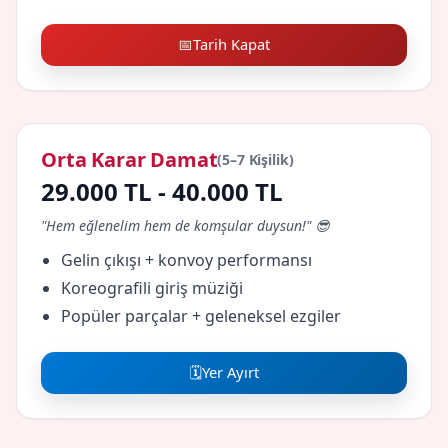
📅
Tarih Kapat
Orta Karar Damat
(5–7 Kişilik)
29.000 TL - 40.000 TL
"Hem eğlenelim hem de komşular duysun!" 😎
Gelin çıkışı + konvoy performansı
Koreografili giriş müziği
Popüler parçalar + geleneksel ezgiler
🗓️
Yer Ayırt