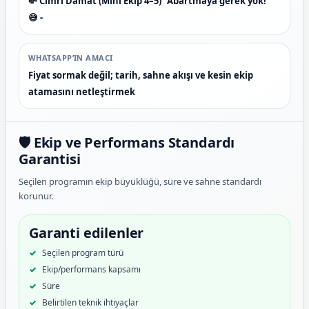
💸 Cimri Damat (Mini Ekip 4–5) "Abartmaya gerek yok!"
😅 -
WHATSAPP’IN AMACI
Fiyat sormak değil; tarih, sahne akışı ve kesin ekip
atamasını netleştirmek
🛡️ Ekip ve Performans Standardı
Garantisi
Seçilen programın ekip büyüklüğü, süre ve sahne standardı
korunur.
Garanti edilenler
Seçilen program türü
Ekip/performans kapsamı
Süre
Belirtilen teknik ihtiyaçlar