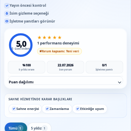
Yayın öncesi kontrol
İsim gizleme seçeneği
İşletme yanıtları görünür
★
★
★
★
★
5,0
1 performans deneyimi
5 üzerinden
Yorum kapsamı: Yeni veri
%100
22.07.2026
0/1
5 yıldız oranı
Son yorum
İşletme yanıtı
Puan dağılımı
SAHNE HIZMETINDE KARAR BAŞLIKLARI
Sahne enerjisi
Zamanlama
Etkinliğe uyum
Tümü
5 yıldız
1
1