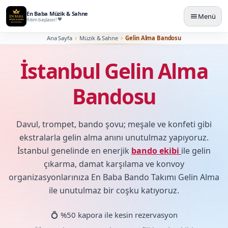
En Baba Müzik & Sahne
Menü
Ritim başlasın!
Ana Sayfa
Müzik & Sahne
Gelin Alma Bandosu
İstanbul Gelin Alma
Bandosu
Davul, trompet, bando şovu; meşale ve konfeti gibi
ekstralarla gelin alma anını unutulmaz yapıyoruz.
İstanbul genelinde en enerjik
bando ekibi
ile gelin
çıkarma, damat karşılama ve konvoy
organizasyonlarınıza En Baba Bando Takımı Gelin Alma
ile unutulmaz bir coşku katıyoruz.
💍 %50 kapora ile kesin rezervasyon