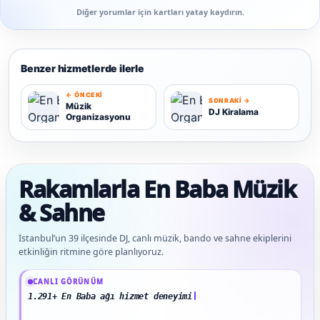
Diğer yorumlar için kartları yatay kaydırın.
Benzer hizmetlerde ilerle
← ÖNCEKI
SONRAKI →
Müzik
DJ Kiralama
Organizasyonu
M
D
Rakamlarla En Baba Müzik
& Sahne
İstanbul’un 39 ilçesinde DJ, canlı müzik, bando ve sahne ekiplerini
etkinliğin ritmine göre planlıyoruz.
Güncel veriler: 1.291+ En Baba ağı hizmet deneyimi; 91 platform genelinde onaylı
CANLI GÖRÜNÜM
1.291+ En Baba ağı hizmet deneyimi