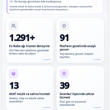
</>
Siz burayı görürken bile kodluyoruz.
Hizmet adedi En Baba Müzik & Sahne kataloğundan; deneyim ve yorumlar
platform genelindeki onaylı kayıtlardan hesaplanır.
1.291+
91
En Baba ağı hizmet deneyimi
Platform genelinde onaylı
yorum
2021’den beri platform genelinde
biriken saha tecrübesi
Yayınlanmış gerçek müşteri
kayıtları
13
39
Aktif müzik ve sahne hizmeti
İstanbul ilçesinde sahne
hizmeti
Sanatçı, ekip ve teknik sahne
seçenekleri
Özel gün ve kurumsal
etkinliklerde