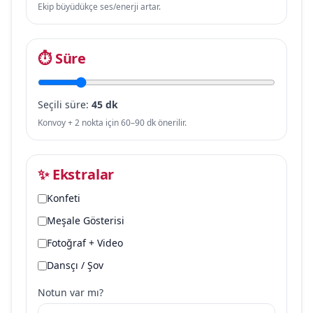
Ekip büyüdükçe ses/enerji artar.
⏱ Süre
Seçili süre:
45 dk
Konvoy + 2 nokta için 60–90 dk önerilir.
✨ Ekstralar
Konfeti
Meşale Gösterisi
Fotoğraf + Video
Dansçı / Şov
Notun var mı?