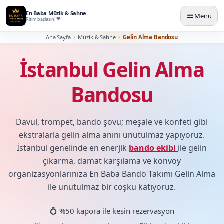
En Baba Müzik & Sahne
Menü
Ritim başlasın!
Ana Sayfa
Müzik & Sahne
Gelin Alma Bandosu
İstanbul Gelin Alma
Bandosu
Davul, trompet, bando şovu; meşale ve konfeti gibi
ekstralarla gelin alma anını unutulmaz yapıyoruz.
İstanbul genelinde en enerjik
bando ekibi
ile gelin
çıkarma, damat karşılama ve konvoy
organizasyonlarınıza En Baba Bando Takımı Gelin Alma
ile unutulmaz bir coşku katıyoruz.
💍 %50 kapora ile kesin rezervasyon