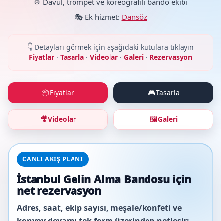
🥁 Davul, trompet ve koreografili bando ekibi
🎭 Ek hizmet:
Dansöz
👇 Detayları görmek için aşağıdaki kutulara tıklayın
Fiyatlar
·
Tasarla
·
Videolar
·
Galeri
·
Rezervasyon
Fiyatlar
Tasarla
📦
🎮
Videolar
Galeri
🎥
🖼️
CANLI AKIŞ PLANI
İstanbul Gelin Alma Bandosu için
net rezervasyon
Adres, saat, ekip sayısı, meşale/konfeti ve
konvoy devamı tek form üzerinden netleşir;