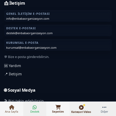
📩 İletişim
GENEL İLETIŞIM E-POSTASI
info@enbabaorganizasyon.com
DESTEK E-POSTASI
destek@enbabaorganizasyon.com
KURUMSAL E-POSTA
kurumsal@enbabaorganizasyon.com
💬 Bize e-posta gönderebilirsin.
🆘 Yardım
📍 İletişim
₺14.000 – ₺96.000
🌐 Sosyal Medya
🎬 Bizi takip edebilirsin.
Ana Sayfa
Destek
Sepetim
Diğer
Kategori Video
Instagram
TikTok