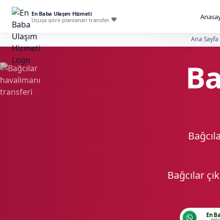
En Baba Ulaşım Hizmeti
Anasay
Uçuşa göre planlanan transfer.
Ana Sayfa
Ba
Bağcıla
Bağcılar çı
En B