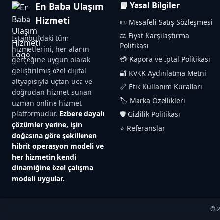
📘 Yasal Bilgiler
En Baba Ulaşım
Hizmeti
📜 Mesafeli Satış Sözleşmesi
⚖️ Fiyat Karşılaştırma
İstanbul’daki tüm
Politikası
hizmetlerini, her alanın
💳 Kapora ve İptal Politikası
gerçeğine uygun olarak
geliştirilmiş özel dijital
🔐 KVKK Aydınlatma Metni
altyapısıyla uçtan uca ve
📏 Etik Kullanım Kuralları
doğrudan hizmet sunan
🏷️ Marka Özellikleri
uzman online hizmet
platformudur.
Ezbere dayalı
🛡️ Gizlilik Politikası
çözümler yerine, işin
⭐ Referanslar
doğasına göre şekillenen
hibrit operasyon modeli ve
her hizmetin kendi
dinamiğine özel çalışma
modeli uygular.
© 2