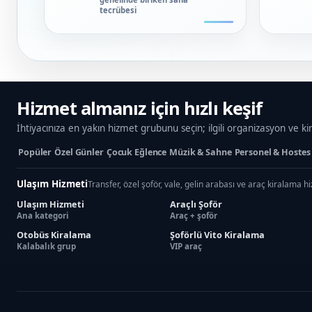
tecrübesi
Hizmet almanız için hızlı keşif
İhtiyacınıza en yakın hizmet grubunu seçin; ilgili organizasyon ve ki
Popüler
Özel Günler
Çocuk Eğlence
Müzik & Sahne
Personel & Hostes
Ulaşım Hizmeti
Transfer, özel şoför, vale, gelin arabası ve araç kiralama h
Ulaşım Hizmeti
Araçlı Şoför
Ana kategori
Araç + şoför
Otobüs Kiralama
Şoförlü Vito Kiralama
Kalabalık grup
VIP araç