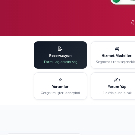
Yola

📝
🚘
Rezervasyon
Hizmet Modelleri
Formu aç, aracını seç
Segment / rota seçenekle
⭐
✍️
Yorumlar
Yorum Yap
Gerçek müşteri deneyimi
1 dk’da puan bırak