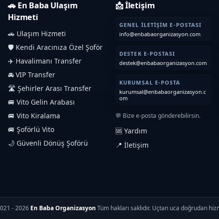
🚗 En Baba Ulaşım
📩 İletişim
Hizmeti
GENEL İLETIŞIM E-POSTASI
🚗 Ulaşım Hizmeti
info@enbabaorganizasyon.com
🛡️ Kendi Aracınıza Özel Şoför
DESTEK E-POSTASI
✈️ Havalimanı Transfer
destek@enbabaorganizasyon.com
🚘 VIP Transfer
KURUMSAL E-POSTA
🛣️ Şehirler Arası Transfer
kurumsal@enbabaorganizasyon.c
om
🚐 Vito Gelin Arabası
🚐 Vito Kiralama
💬 Bize e-posta gönderebilirsin.
🚐 Şoförlü Vito
🆘 Yardım
🌙 Güvenli Dönüş Şoförü
📍 İletişim
021 - 2026
En Baba Organizasyon
Tüm hakları saklıdır. Uçtan uca doğrudan hiz