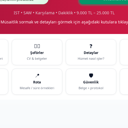
 çıkış tarihini girerek kirala.
IST • SAW • Karşılama • Dakiklik • 9.000 TL – 25.000 TL
 Müsaitlik sormak ve detayları görmek için aşağıdaki kutulara tıklay
🧑‍✈️
❓
Şoförler
Detaylar
ri
CV & belgeler
Hizmet nasıl işler?
📍
🛡️
Rota
Güvenlik
Mesafe / süre örnekleri
Belge + protokol