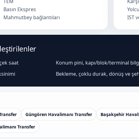
TEM
Karşı
Basın Ekspres
Yolcu
Mahmutbey bağlantıları
IST 
eştirilenler
rçek saat
Konum pini, kapı/blok/terminal bilgis
ksinimi
Bekleme, çoklu durak, dönüş ve şeh
Transfer
Güngören Havalimanı Transfer
Başakşehir Haval
limanı Transfer