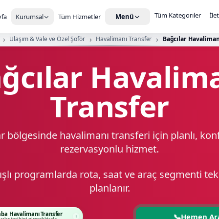
Tüm Kategoriler
İle
fa
Kurumsal
Tüm Hizmetler
Menü
Ulaşım & Vale ve Özel Şoför
Havalimanı Transfer
Bağcılar Havaliman
ğcılar Havalim
Transfer
r bölgesinde havalimanı transferi için planlı, kon
rezervasyonlu hizmet.
kışlı programlarda rota, saat ve araç segmenti t
planlanır.
aba Havalimanı Transfer
📞
Hemen Ar