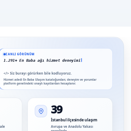
Güncel veriler: 1.291+ En Baba ağı hizmet deneyimi; 91 platform genelinde ona
CANLI GÖRÜNÜM
1.291+ En Baba ağı hizmet deneyimi
</>
Siz burayı görürken bile kodluyoruz.
Hizmet adedi En Baba Ulaşım kataloğundan; deneyim ve yorumlar
platform genelindeki onaylı kayıtlardan hesaplanır.
39
İstanbul ilçesinde ulaşım
vale
Avrupa ve Anadolu Yakası
genelinde