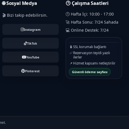
🌐 Sosyal Medya
🕒 Çalışma Saatleri
🕒 Hafta İçi: 10:00 - 17:00
🎬 Bizi takip edebilirsin.
🚀 Hafta Sonu: 7/24 Sahada
Instagram
💻 Online Destek: 7/24
TikTok
🔒
SSL korumalı bağlantı
✅
Rezervasyon teyidi yazılı
YouTube
ilerler
📌
Hizmet kapsamı netleştirilir
Pinterest
Güvenli ödeme sayfası
met.