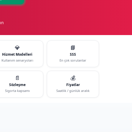
ın
💎
📘
Hizmet Modelleri
SSS
Kullanım senaryoları
En çok sorulanlar
📄
💰
Sözleşme
Fiyatlar
Sigorta kapsamı
Saatlik / günlük aralık