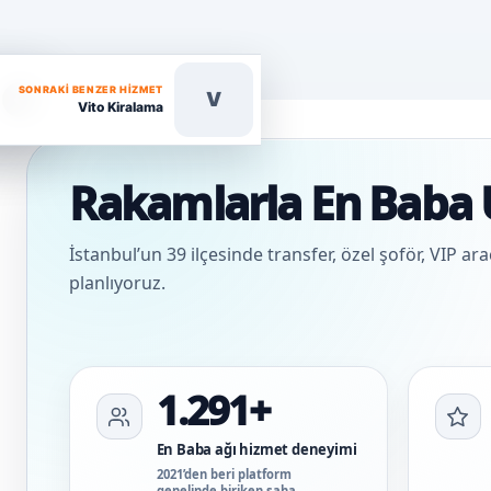
SONRAKI BENZER HIZMET
V
Vito Kiralama
Rakamlarla En Baba 
İstanbul’un 39 ilçesinde transfer, özel şoför, VIP ar
planlıyoruz.
1.291+
En Baba ağı hizmet deneyimi
2021’den beri platform
genelinde biriken saha