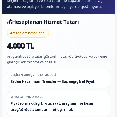
Seçilen araç sınıfı ve rota tutarı ile kapasite, süre, araç
ataması ve açık yol kalemlerini aynı yerde gösteriyoruz.
💰
Hesaplanan Hizmet Tutarı
Ara toplam hesaplandı
4.000 TL
Araç sınıfı ve süre tutarı gösterilir; rota, köprü/otoyol ve bekleme
gibi açık kalemler ayrıca belirtilir.
SEÇILEN ARAÇ / ROTA MODELI
Sedan Havalimanı Transfer — Başlangıç Net Fiyat
WHATSAPP’IN AMACI
Fiyat sormak değil; rota, saat, araç sınıfı ve kesin
araç/sürücü atamasını netleştirmek