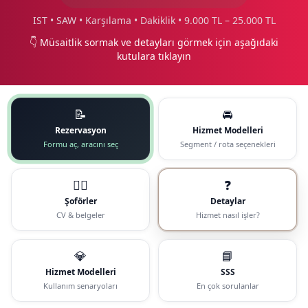
IST • SAW • Karşılama • Dakiklik • 9.000 TL – 25.000 TL
👇 Müsaitlik sormak ve detayları görmek için aşağıdaki
kutulara tıklayın
📝
🚘
Rezervasyon
Hizmet Modelleri
Formu aç, aracını seç
Segment / rota seçenekleri
🧑‍✈️
❓
Şoförler
Detaylar
CV & belgeler
Hizmet nasıl işler?
💎
📘
Hizmet Modelleri
SSS
Kullanım senaryoları
En çok sorulanlar