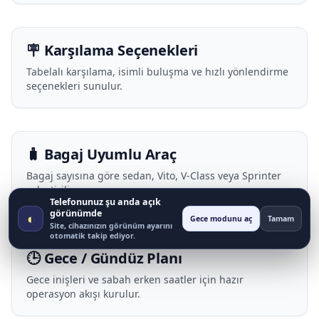
🪧 Karşılama Seçenekleri
Tabelalı karşılama, isimli buluşma ve hızlı yönlendirme
seçenekleri sunulur.
🧳 Bagaj Uyumlu Araç
Bagaj sayısına göre sedan, Vito, V-Class veya Sprinter
eşleştirilir.
Telefonunuz şu anda açık
görünümde
◐
Gece modunu aç
Tamam
Site, cihazınızın görünüm ayarını
otomatik takip ediyor.
🕒 Gece / Gündüz Planı
Gece inişleri ve sabah erken saatler için hazır
operasyon akışı kurulur.