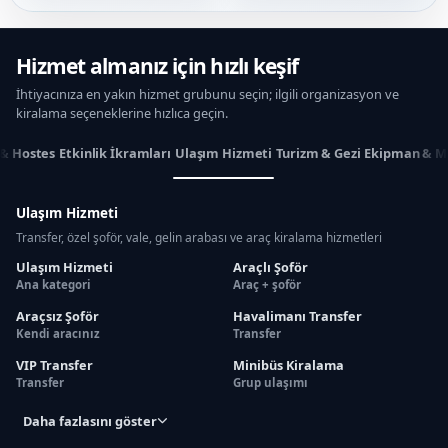
Hizmet almanız için hızlı keşif
İhtiyacınıza en yakın hizmet grubunu seçin; ilgili organizasyon ve
kiralama seçeneklerine hızlıca geçin.
 & Hostes
Etkinlik İkramları
Ulaşım Hizmeti
Turizm & Gezi
Ekipman & M
Ulaşım Hizmeti
Transfer, özel şoför, vale, gelin arabası ve araç kiralama hizmetleri
Ulaşım Hizmeti
Araçlı Şoför
Ana kategori
Araç + şoför
Araçsız Şoför
Havalimanı Transfer
Kendi aracınız
Transfer
VIP Transfer
Minibüs Kiralama
Transfer
Grup ulaşımı
Daha fazlasını göster