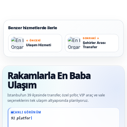
Benzer hizmetlerde ilerle
SONRAKI →
← ÖNCEKI
Şehirler Arası
Ulaşım Hizmeti
Transfer
U
Ş
Rakamlarla En Baba
Ulaşım
İstanbul’un 39 ilçesinde transfer, özel şoför, VIP araç ve vale
seçeneklerini tek ulaşım altyapısında planlıyoruz.
Güncel veriler: 1.291+ En Baba ağı hizmet deneyimi; 91 platform genelinde onaylı 
CANLI GÖRÜNÜM
91 platform genelinde onayl