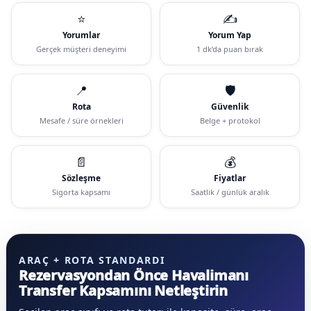
⭐
✍️
Yorumlar
Yorum Yap
Gerçek müşteri deneyimi
1 dk’da puan bırak
📍
🛡️
Rota
Güvenlik
Mesafe / süre örnekleri
Belge + protokol
📄
💰
Sözleşme
Fiyatlar
Sigorta kapsamı
Saatlik / günlük aralık
ARAÇ + ROTA STANDARDI
Rezervasyondan Önce Havalimanı
Transfer Kapsamını Netleştirin