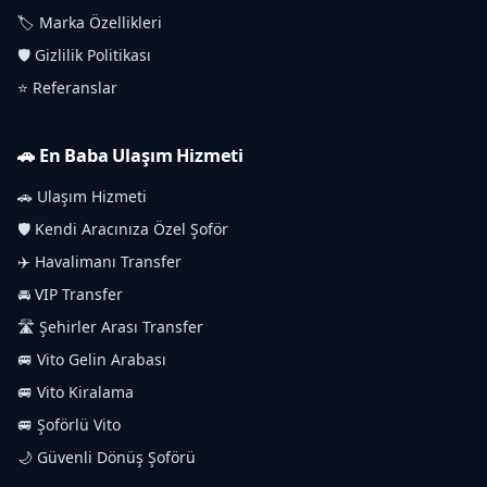
🏷️ Marka Özellikleri
🛡️ Gizlilik Politikası
⭐ Referanslar
🚗 En Baba Ulaşım Hizmeti
🚗 Ulaşım Hizmeti
🛡️ Kendi Aracınıza Özel Şoför
✈️ Havalimanı Transfer
🚘 VIP Transfer
🛣️ Şehirler Arası Transfer
🚐 Vito Gelin Arabası
🚐 Vito Kiralama
🚐 Şoförlü Vito
🌙 Güvenli Dönüş Şoförü