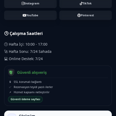
Instagram
TikTok
YouTube
Pinterest
🕒 Çalışma Saatleri
🕒 Hafta İçi: 10:00 - 17:00
🚀 Hafta Sonu: 7/24 Sahada
💻 Online Destek: 7/24
🔒
SSL korumalı bağlantı
✅
Rezervasyon teyidi yazılı ilerler
📌
Hizmet kapsamı netleştirilir
Güvenli ödeme sayfası
Görünüm