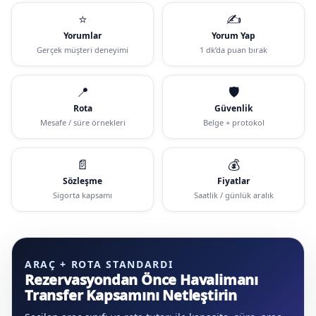
⭐
✍️
Yorumlar
Yorum Yap
Gerçek müşteri deneyimi
1 dk’da puan bırak
📍
🛡️
Rota
Güvenlik
Mesafe / süre örnekleri
Belge + protokol
📄
💰
Sözleşme
Fiyatlar
Sigorta kapsamı
Saatlik / günlük aralık
ARAÇ + ROTA STANDARDI
Rezervasyondan Önce Havalimanı
Transfer Kapsamını Netleştirin