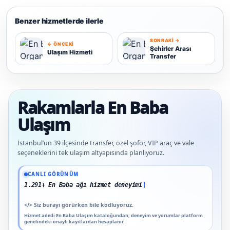
Benzer hizmetlerde ilerle
SONRAKI →
← ÖNCEKI
Şehirler Arası
Ulaşım Hizmeti
Transfer
U
Ş
Rakamlarla En Baba
Ulaşım
İstanbul’un 39 ilçesinde transfer, özel şoför, VIP araç ve vale
seçeneklerini tek ulaşım altyapısında planlıyoruz.
Güncel veriler: 1.291+ En Baba ağı hizmet deneyimi; 91 platform genelinde onaylı
CANLI GÖRÜNÜM
1.291+ En Baba ağı hizmet deneyimi
</>
Siz burayı görürken bile kodluyoruz.
Hizmet adedi En Baba Ulaşım kataloğundan; deneyim ve yorumlar platform
genelindeki onaylı kayıtlardan hesaplanır.