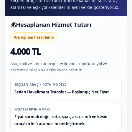
Seçilen araç sınıfı ve rota tutarı ile kapasite, süre, araç
ataması ve açık yol kalemlerini aynı yerde gösteriyoruz.
💰
Hesaplanan Hizmet Tutarı
Ara toplam hesaplandı
4.000 TL
Araç sınıfı ve süre tutarı gösterilir; rota, köprü/otoyol ve
bekleme gibi açık kalemler ayrıca belirtilir.
SEÇILEN ARAÇ / ROTA MODELI
Sedan Havalimanı Transfer — Başlangıç Net Fiyat
WHATSAPP’IN AMACI
Fiyat sormak değil; rota, saat, araç sınıfı ve kesin
araç/sürücü atamasını netleştirmek