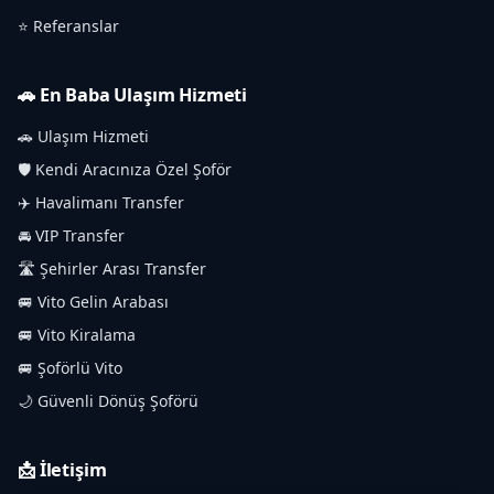
⭐ Referanslar
🚗 En Baba Ulaşım Hizmeti
🚗 Ulaşım Hizmeti
🛡️ Kendi Aracınıza Özel Şoför
✈️ Havalimanı Transfer
🚘 VIP Transfer
🛣️ Şehirler Arası Transfer
🚐 Vito Gelin Arabası
🚐 Vito Kiralama
🚐 Şoförlü Vito
🌙 Güvenli Dönüş Şoförü
📩 İletişim