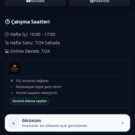
YouTube
Pinterest
🕒 Çalışma Saatleri
🕒 Hafta İçi: 10:00 - 17:00
🚀 Hafta Sonu: 7/24 Sahada
💻 Online Destek: 7/24
🔒
SSL korumalı bağlantı
✅
Rezervasyon teyidi yazılı ilerler
📌
Hizmet kapsamı netleştirilir
Güvenli ödeme sayfası
₺9.000 – ₺25.000
Görünüm
◐
+
Otomatik ·bu cihazınız açık görünümde