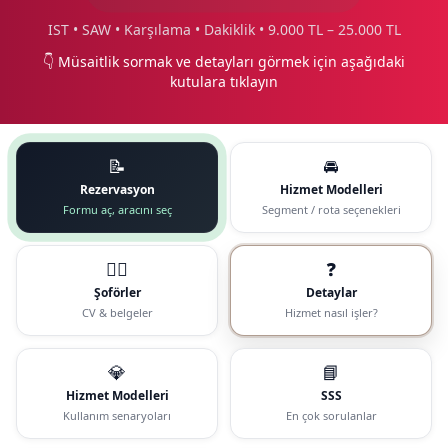
IST • SAW • Karşılama • Dakiklik • 9.000 TL – 25.000 TL
👇 Müsaitlik sormak ve detayları görmek için aşağıdaki
kutulara tıklayın
📝
🚘
Rezervasyon
Hizmet Modelleri
Formu aç, aracını seç
Segment / rota seçenekleri
🧑‍✈️
❓
Şoförler
Detaylar
CV & belgeler
Hizmet nasıl işler?
💎
📘
Hizmet Modelleri
SSS
Kullanım senaryoları
En çok sorulanlar