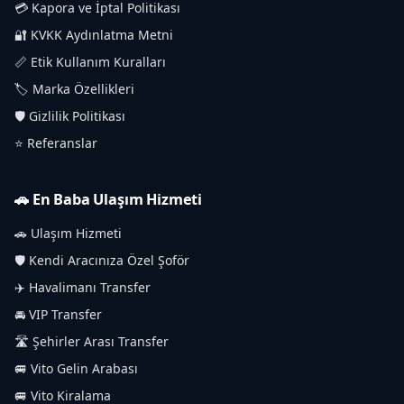
💳 Kapora ve İptal Politikası
🔐 KVKK Aydınlatma Metni
📏 Etik Kullanım Kuralları
🏷️ Marka Özellikleri
🛡️ Gizlilik Politikası
⭐ Referanslar
🚗 En Baba Ulaşım Hizmeti
🚗 Ulaşım Hizmeti
🛡️ Kendi Aracınıza Özel Şoför
✈️ Havalimanı Transfer
🚘 VIP Transfer
🛣️ Şehirler Arası Transfer
🚐 Vito Gelin Arabası
🚐 Vito Kiralama