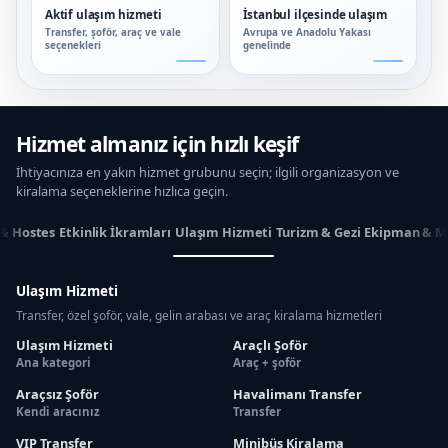
Aktif ulaşım hizmeti
İstanbul ilçesinde ulaşım
Transfer, şoför, araç ve vale
Avrupa ve Anadolu Yakası
seçenekleri
genelinde
Hizmet almanız için hızlı keşif
İhtiyacınıza en yakın hizmet grubunu seçin; ilgili organizasyon ve
kiralama seçeneklerine hızlıca geçin.
 & Hostes
Etkinlik İkramları
Ulaşım Hizmeti
Turizm & Gezi
Ekipman & M
Ulaşım Hizmeti
Transfer, özel şoför, vale, gelin arabası ve araç kiralama hizmetleri
Ulaşım Hizmeti
Araçlı Şoför
Ana kategori
Araç + şoför
Araçsız Şoför
Havalimanı Transfer
Kendi aracınız
Transfer
VIP Transfer
Minibüs Kiralama