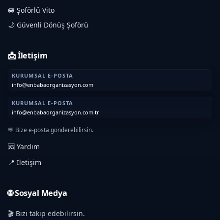
🚐 Şoförlü Vito
🌙 Güvenli Dönüş Şoförü
📩 İletişim
KURUMSAL E-POSTA
info@enbabaorganizasyon.com
KURUMSAL E-POSTA
info@enbabaorganizasyon.com.tr
💬 Bize e-posta gönderebilirsin.
🆘 Yardım
📍 İletişim
🌐 Sosyal Medya
🎬 Bizi takip edebilirsin.