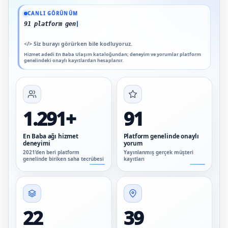
Güncel veriler: 1.291+ En Baba ağı hizmet deneyimi; 91 platform genelinde onaylı
CANLI GÖRÜNÜM
91 platform genelinde onaylı yorum
</>
Siz burayı görürken bile kodluyoruz.
Hizmet adedi En Baba Ulaşım kataloğundan; deneyim ve yorumlar platform
genelindeki onaylı kayıtlardan hesaplanır.
1.291+
91
En Baba ağı hizmet
Platform genelinde onaylı
deneyimi
yorum
2021’den beri platform
Yayınlanmış gerçek müşteri
genelinde biriken saha tecrübesi
kayıtları
22
39