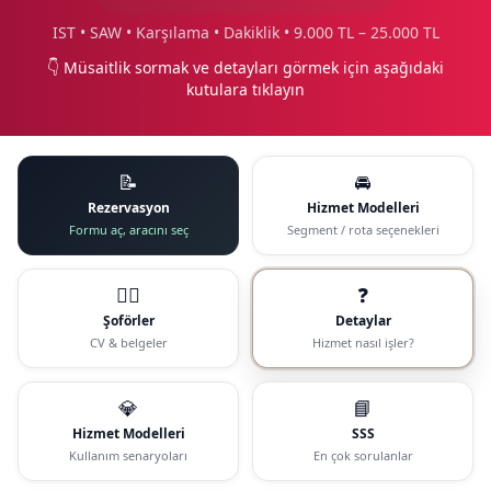
IST • SAW • Karşılama • Dakiklik • 9.000 TL – 25.000 TL
👇 Müsaitlik sormak ve detayları görmek için aşağıdaki
kutulara tıklayın
📝
🚘
Rezervasyon
Hizmet Modelleri
Formu aç, aracını seç
Segment / rota seçenekleri
🧑‍✈️
❓
Şoförler
Detaylar
CV & belgeler
Hizmet nasıl işler?
💎
📘
Hizmet Modelleri
SSS
Kullanım senaryoları
En çok sorulanlar