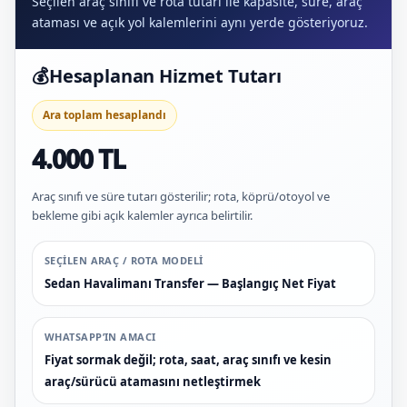
Seçilen araç sınıfı ve rota tutarı ile kapasite, süre, araç
ataması ve açık yol kalemlerini aynı yerde gösteriyoruz.
💰
Hesaplanan Hizmet Tutarı
Ara toplam hesaplandı
4.000 TL
Araç sınıfı ve süre tutarı gösterilir; rota, köprü/otoyol ve
bekleme gibi açık kalemler ayrıca belirtilir.
SEÇILEN ARAÇ / ROTA MODELI
Sedan Havalimanı Transfer — Başlangıç Net Fiyat
WHATSAPP’IN AMACI
Fiyat sormak değil; rota, saat, araç sınıfı ve kesin
araç/sürücü atamasını netleştirmek