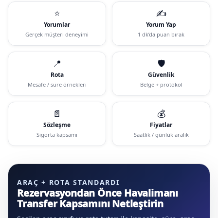
⭐
✍️
Yorumlar
Yorum Yap
Gerçek müşteri deneyimi
1 dk’da puan bırak
📍
🛡️
Rota
Güvenlik
Mesafe / süre örnekleri
Belge + protokol
📄
💰
Sözleşme
Fiyatlar
Sigorta kapsamı
Saatlik / günlük aralık
ARAÇ + ROTA STANDARDI
Rezervasyondan Önce Havalimanı
Transfer Kapsamını Netleştirin