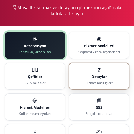
👇 Müsaitlik sormak ve detayları görmek için aşağıdaki
kutulara tıklayın
📝
🚘
Rezervasyon
Hizmet Modelleri
Formu aç, aracını seç
Segment / rota seçenekleri
🧑‍✈️
❓
Şoförler
Detaylar
CV & belgeler
Hizmet nasıl işler?
💎
📘
Hizmet Modelleri
SSS
Kullanım senaryoları
En çok sorulanlar
⭐
✍️