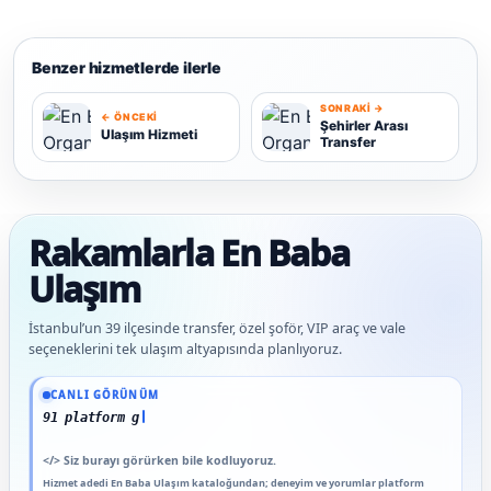
Benzer hizmetlerde ilerle
SONRAKI →
← ÖNCEKI
Şehirler Arası
Ulaşım Hizmeti
Transfer
U
Ş
Rakamlarla En Baba
Ulaşım
İstanbul’un 39 ilçesinde transfer, özel şoför, VIP araç ve vale
seçeneklerini tek ulaşım altyapısında planlıyoruz.
Güncel veriler: 1.291+ En Baba ağı hizmet deneyimi; 91 platform genelinde onaylı 
CANLI GÖRÜNÜM
91 platform genelinde onaylı
</>
Siz burayı görürken bile kodluyoruz.
Hizmet adedi En Baba Ulaşım kataloğundan; deneyim ve yorumlar platform