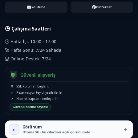
YouTube
Pinterest
🕒 Çalışma Saatleri
🕒 Hafta İçi: 10:00 - 17:00
🚀 Hafta Sonu: 7/24 Sahada
💻 Online Destek: 7/24
🔒
SSL korumalı bağlantı
✅
Rezervasyon teyidi yazılı ilerler
📌
Hizmet kapsamı netleştirilir
Güvenli ödeme sayfası
Görünüm
◐
+
Otomatik · bu cihazınız açık görünümde