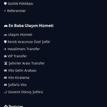
🛡️ Gizlilik Politikası
⭐ Referanslar
🚗 En Baba Ulaşım Hizmeti
🚗 Ulaşım Hizmeti
🛡️ Kendi Aracınıza Özel Şoför
✈️ Havalimanı Transfer
🚘 VIP Transfer
🛣️ Şehirler Arası Transfer
🚐 Vito Gelin Arabası
🚐 Vito Kiralama
🚐 Şoförlü Vito
🌙 Güvenli Dönüş Şoförü
📩 İletişim