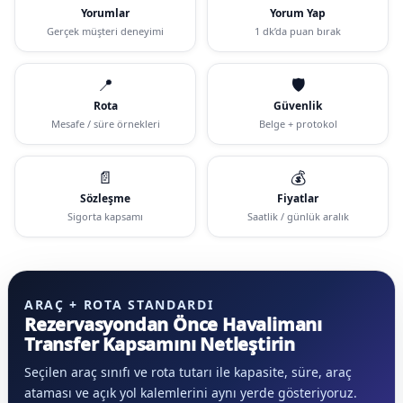
Yorumlar
Yorum Yap
Gerçek müşteri deneyimi
1 dk’da puan bırak
📍
🛡️
Rota
Güvenlik
Mesafe / süre örnekleri
Belge + protokol
📄
💰
Sözleşme
Fiyatlar
Sigorta kapsamı
Saatlik / günlük aralık
ARAÇ + ROTA STANDARDI
Rezervasyondan Önce Havalimanı
Transfer Kapsamını Netleştirin
Seçilen araç sınıfı ve rota tutarı ile kapasite, süre, araç
ataması ve açık yol kalemlerini aynı yerde gösteriyoruz.