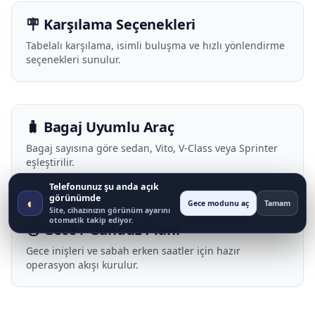
🪧 Karşılama Seçenekleri
Tabelalı karşılama, isimli buluşma ve hızlı yönlendirme
seçenekleri sunulur.
🧳 Bagaj Uyumlu Araç
Bagaj sayısına göre sedan, Vito, V-Class veya Sprinter
eşleştirilir.
Telefonunuz şu anda açık
görünümde
◐
Gece modunu aç
Tamam
Site, cihazınızın görünüm ayarını
otomatik takip ediyor.
🕒 Gece / Gündüz Planı
Gece inişleri ve sabah erken saatler için hazır
operasyon akışı kurulur.