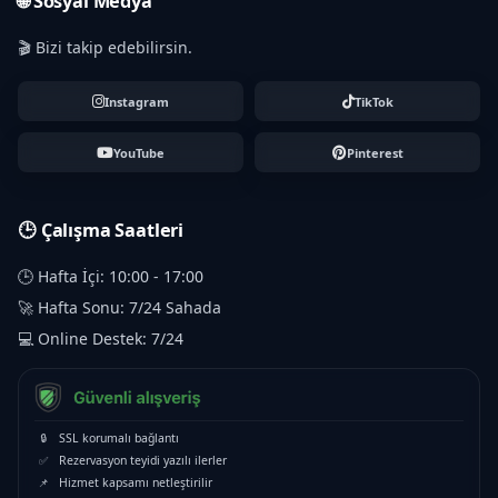
🌐 Sosyal Medya
🎬 Bizi takip edebilirsin.
Instagram
TikTok
YouTube
Pinterest
🕒 Çalışma Saatleri
🕒 Hafta İçi: 10:00 - 17:00
🚀 Hafta Sonu: 7/24 Sahada
💻 Online Destek: 7/24
🔒
SSL korumalı bağlantı
✅
Rezervasyon teyidi yazılı ilerler
📌
Hizmet kapsamı netleştirilir