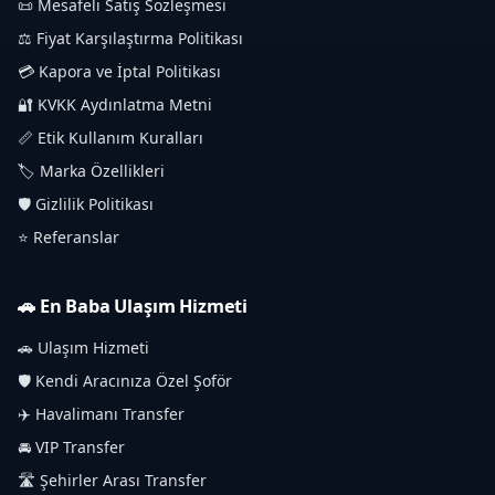
📜 Mesafeli Satış Sözleşmesi
⚖️ Fiyat Karşılaştırma Politikası
💳 Kapora ve İptal Politikası
🔐 KVKK Aydınlatma Metni
📏 Etik Kullanım Kuralları
🏷️ Marka Özellikleri
🛡️ Gizlilik Politikası
⭐ Referanslar
🚗 En Baba Ulaşım Hizmeti
🚗 Ulaşım Hizmeti
🛡️ Kendi Aracınıza Özel Şoför
✈️ Havalimanı Transfer
🚘 VIP Transfer
🛣️ Şehirler Arası Transfer