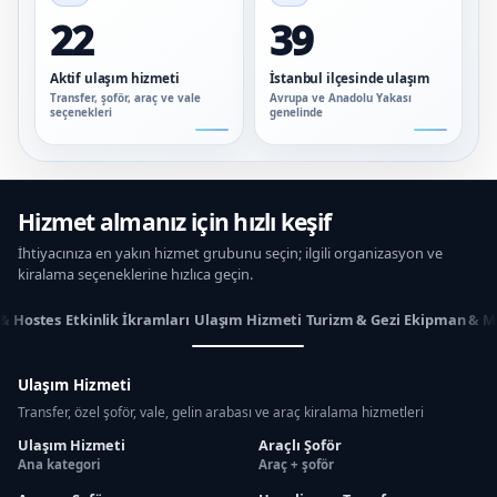
22
39
Aktif ulaşım hizmeti
İstanbul ilçesinde ulaşım
Transfer, şoför, araç ve vale
Avrupa ve Anadolu Yakası
seçenekleri
genelinde
Hizmet almanız için hızlı keşif
İhtiyacınıza en yakın hizmet grubunu seçin; ilgili organizasyon ve
kiralama seçeneklerine hızlıca geçin.
 & Hostes
Etkinlik İkramları
Ulaşım Hizmeti
Turizm & Gezi
Ekipman & M
Ulaşım Hizmeti
Transfer, özel şoför, vale, gelin arabası ve araç kiralama hizmetleri
Ulaşım Hizmeti
Araçlı Şoför
Ana kategori
Araç + şoför