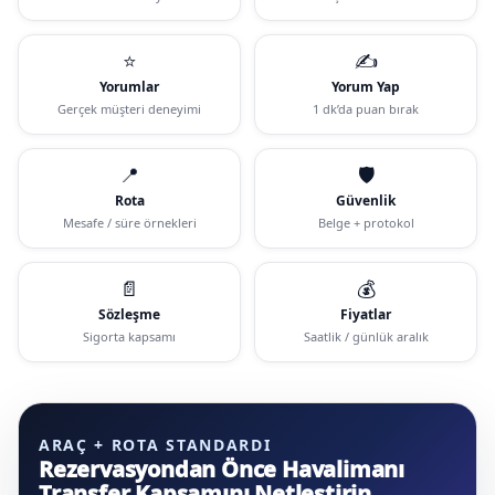
⭐
✍️
Yorumlar
Yorum Yap
Gerçek müşteri deneyimi
1 dk’da puan bırak
📍
🛡️
Rota
Güvenlik
Mesafe / süre örnekleri
Belge + protokol
📄
💰
Sözleşme
Fiyatlar
Sigorta kapsamı
Saatlik / günlük aralık
ARAÇ + ROTA STANDARDI
Rezervasyondan Önce Havalimanı
Transfer Kapsamını Netleştirin