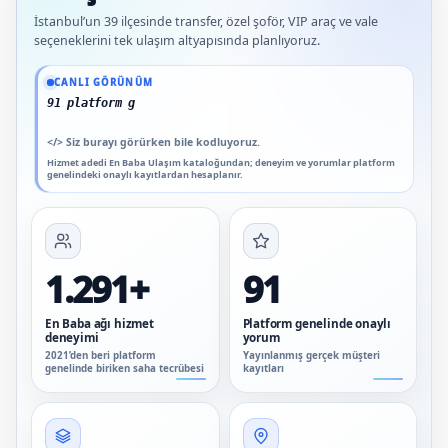
İstanbul’un 39 ilçesinde transfer, özel şoför, VIP araç ve vale
seçeneklerini tek ulaşım altyapısında planlıyoruz.
Güncel veriler: 1.291+ En Baba ağı hizmet deneyimi; 91 platform genelinde onaylı
CANLI GÖRÜNÜM
91 platform genelinde onaylı yoru
</>
Siz burayı görürken bile kodluyoruz.
Hizmet adedi En Baba Ulaşım kataloğundan; deneyim ve yorumlar platform
genelindeki onaylı kayıtlardan hesaplanır.
1.291+
91
En Baba ağı hizmet
Platform genelinde onaylı
deneyimi
yorum
2021’den beri platform
Yayınlanmış gerçek müşteri
genelinde biriken saha tecrübesi
kayıtları