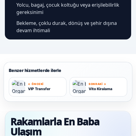
Yolcu, bagaj, çocuk koltuğu veya erişilebilirlik
gereksinimi
Bekleme, çoklu durak, dönüş ve şehir dışına
devam ihtimali
Benzer hizmetlerde ilerle
← ÖNCEKI
SONRAKI →
VIP Transfer
Vito Kiralama
V
V
Rakamlarla En Baba
Ulaşım