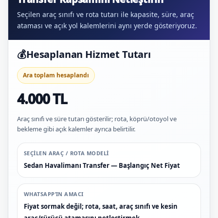
Seçilen araç sınıfı ve rota tutarı ile kapasite, süre, araç
ataması ve açık yol kalemlerini aynı yerde gösteriyoruz.
💰
Hesaplanan Hizmet Tutarı
Ara toplam hesaplandı
4.000 TL
Araç sınıfı ve süre tutarı gösterilir; rota, köprü/otoyol ve
bekleme gibi açık kalemler ayrıca belirtilir.
SEÇILEN ARAÇ / ROTA MODELI
Sedan Havalimanı Transfer — Başlangıç Net Fiyat
WHATSAPP’IN AMACI
Fiyat sormak değil; rota, saat, araç sınıfı ve kesin
araç/sürücü atamasını netleştirmek