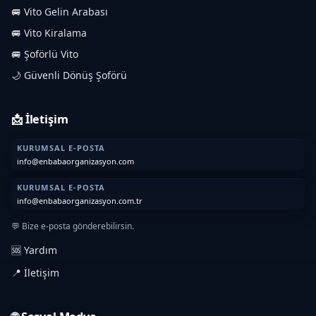
🚐 Vito Gelin Arabası
🚐 Vito Kiralama
🚐 Şoförlü Vito
🌙 Güvenli Dönüş Şoförü
📩 İletişim
KURUMSAL E-POSTA
info@enbabaorganizasyon.com
KURUMSAL E-POSTA
info@enbabaorganizasyon.com.tr
💬 Bize e-posta gönderebilirsin.
🆘 Yardım
📍 İletişim