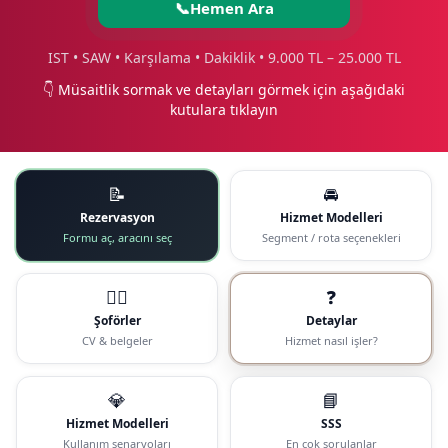
📞
Hemen Ara
IST • SAW • Karşılama • Dakiklik • 9.000 TL – 25.000 TL
👇 Müsaitlik sormak ve detayları görmek için aşağıdaki
kutulara tıklayın
📝
🚘
Rezervasyon
Hizmet Modelleri
Formu aç, aracını seç
Segment / rota seçenekleri
🧑‍✈️
❓
Şoförler
Detaylar
CV & belgeler
Hizmet nasıl işler?
💎
📘
Hizmet Modelleri
SSS
Kullanım senaryoları
En çok sorulanlar