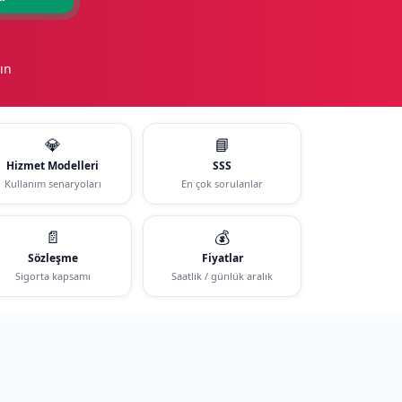
ın
💎
📘
Hizmet Modelleri
SSS
Kullanım senaryoları
En çok sorulanlar
📄
💰
Sözleşme
Fiyatlar
Sigorta kapsamı
Saatlik / günlük aralık