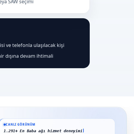
veya SAW seçimi
i ve telefonla ulaşılacak kişi
ir dışına devam ihtimali
Güncel veriler: 1.291+ En Baba ağı hizmet deneyimi; 91 platform genelinde ona
CANLI GÖRÜNÜM
1.291+ En Baba ağı hizmet deneyimi