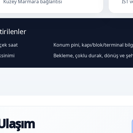
Kuzey Marmara bağlantısı
IST 
irilenler
rçek saat
Konum pini, kapı/blok/terminal bilgis
ksinimi
Bekleme, çoklu durak, dönüş ve şeh
Ulaşım