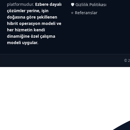
platformudur.
Ezbere dayalı
🛡️ Gizlilik Politikası
çözümler yerine, işin
⭐ Referanslar
doğasına göre şekillenen
hibrit operasyon modeli ve
her hizmetin kendi
dinamiğine özel çalışma
modeli uygular.
© 2