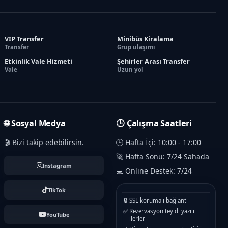
VIP Transfer
Minibüs Kiralama
Transfer
Grup ulaşımı
Etkinlik Vale Hizmeti
Şehirler Arası Transfer
Vale
Uzun yol
🌐 Sosyal Medya
🕒 Çalışma Saatleri
🎬 Bizi takip edebilirsin.
🕒 Hafta İçi: 10:00 - 17:00
🚀 Hafta Sonu: 7/24 Sahada
Instagram
💻 Online Destek: 7/24
TikTok
🔒
SSL korumalı bağlantı
✅
Rezervasyon teyidi yazılı
YouTube
ilerler