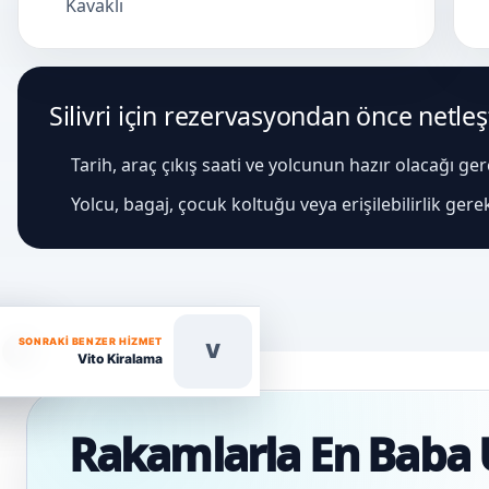
Kavaklı
Silivri için rezervasyondan önce netleşt
Tarih, araç çıkış saati ve yolcunun hazır olacağı ge
Yolcu, bagaj, çocuk koltuğu veya erişilebilirlik gere
SONRAKI BENZER HIZMET
V
Vito Kiralama
Rakamlarla En Baba 