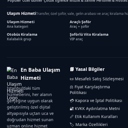
Popüler
Özel Günler
Çocuk Eğlence
Müzik & Sahne
Personel & Hostes
Ulaşım Hizmeti
Transfer, özel şoför, vale, gelin arabası ve araç kiralama h
Ulaşım Hizmeti
Araçlı Şoför
Ana kategori
Araç + şoför
Otobüs Kiralama
Şoförlü Vito Kiralama
Kalabalık grup
VIP araç
📘 Yasal Bilgiler
En Baba Ulaşım
Hizmeti
📜 Mesafeli Satış Sözleşmesi
⚖️ Fiyat Karşılaştırma
İstanbul’daki tüm
Politikası
hizmetlerini, her alanın
💳 Kapora ve İptal Politikası
gerçeğine uygun olarak
geliştirilmiş özel dijital
🔐 KVKK Aydınlatma Metni
altyapısıyla uçtan uca ve
📏 Etik Kullanım Kuralları
doğrudan hizmet sunan
🏷️ Marka Özellikleri
uzman online hizmet