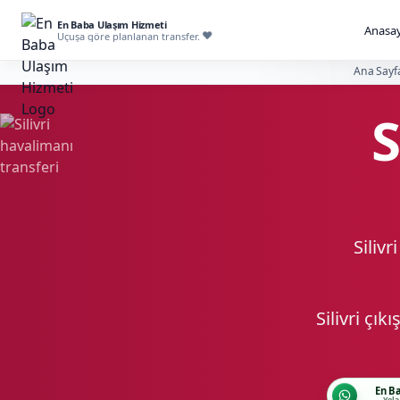
En Baba Ulaşım Hizmeti
Anasay
Uçuşa göre planlanan transfer.
Ana Sayf
S
Silivr
Silivri çı
En B