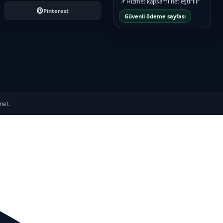
📌
Hizmet kapsamı netleştirilir
Pinterest
Güvenli ödeme sayfası
met.