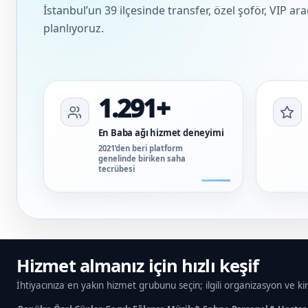
İstanbul’un 39 ilçesinde transfer, özel şoför, VIP ar
planlıyoruz.
1.291+
En Baba ağı hizmet deneyimi
2021’den beri platform
genelinde biriken saha
tecrübesi
Hizmet almanız için hızlı keşif
İhtiyacınıza en yakın hizmet grubunu seçin; ilgili organizasyon ve ki