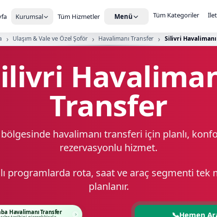
Tüm Kategoriler
İle
fa
Kurumsal
Tüm Hizmetler
Menü
a
Ulaşım & Vale ve Özel Şoför
Havalimanı Transfer
Silivri Havalimanı
ilivri Havalima
Transfer
i bölgesinde havalimanı transferi için planlı, konf
rezervasyonlu hizmet.
kışlı programlarda rota, saat ve araç segmenti te
planlanır.
aba Havalimanı Transfer
📞
Hemen Ar