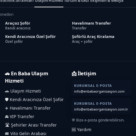
Etkinlik İkramları
Ulaşım Hizmeti
Turizm & Gezi
Ekipman & Medya
izmetleri
Araçsız Şoför
Havalimanı Transfer
Kendi aracınız
Transfer
Kendi Aracınıza Özel Şoför
Şoförlü Araç Kiralama
Özel şoför
Araç + şoför
🚗 En Baba Ulaşım
📩 İletişim
Hizmeti
KURUMSAL E-POSTA
🚗 Ulaşım Hizmeti
info@enbabaorganizasyon.com
🛡️ Kendi Aracınıza Özel Şoför
KURUMSAL E-POSTA
✈️ Havalimanı Transfer
info@enbabaorganizasyon.com.tr
🚘 VIP Transfer
💬 Bize e-posta gönderebilirsin.
🛣️ Şehirler Arası Transfer
🆘 Yardım
🚐 Vito Gelin Arabası