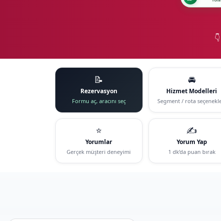
Yola

📝
🚘
Rezervasyon
Hizmet Modelleri
Formu aç, aracını seç
Segment / rota seçenekle
⭐
✍️
Yorumlar
Yorum Yap
Gerçek müşteri deneyimi
1 dk’da puan bırak