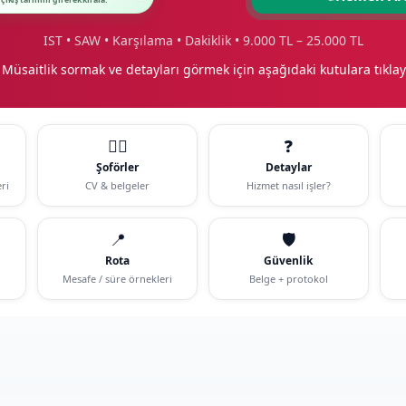
 çıkış tarihini girerek kirala.
IST • SAW • Karşılama • Dakiklik • 9.000 TL – 25.000 TL
 Müsaitlik sormak ve detayları görmek için aşağıdaki kutulara tıklay
🧑‍✈️
❓
Şoförler
Detaylar
ri
CV & belgeler
Hizmet nasıl işler?
📍
🛡️
Rota
Güvenlik
Mesafe / süre örnekleri
Belge + protokol