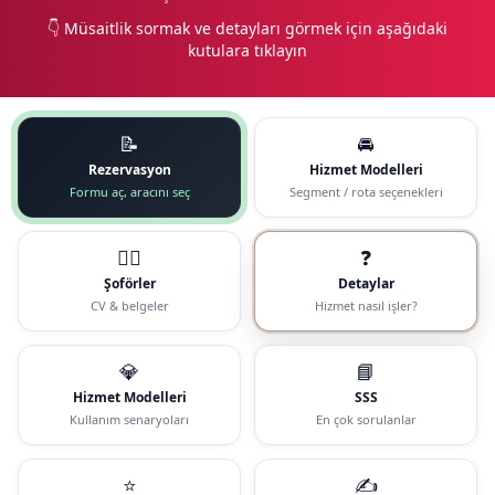
👇 Müsaitlik sormak ve detayları görmek için aşağıdaki
kutulara tıklayın
📝
🚘
Rezervasyon
Hizmet Modelleri
Formu aç, aracını seç
Segment / rota seçenekleri
🧑‍✈️
❓
Şoförler
Detaylar
CV & belgeler
Hizmet nasıl işler?
💎
📘
Hizmet Modelleri
SSS
Kullanım senaryoları
En çok sorulanlar
⭐
✍️