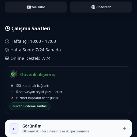
YouTube
Pinterest
🕒 Çalışma Saatleri
🕒 Hafta İçi: 10:00 - 17:00
🚀 Hafta Sonu: 7/24 Sahada
💻 Online Destek: 7/24
🔒
SSL korumalı bağlantı
✅
Rezervasyon teyidi yazılı ilerler
📌
Hizmet kapsamı netleştirilir
Güvenli ödeme sayfası
Görünüm
◐
+
Otomatik · bu cihazınız açık görünümde