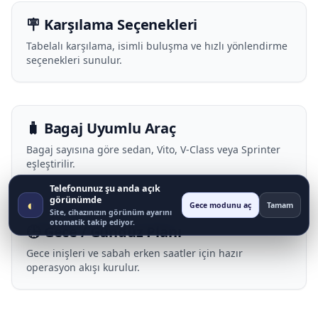
🪧 Karşılama Seçenekleri
Tabelalı karşılama, isimli buluşma ve hızlı yönlendirme
seçenekleri sunulur.
🧳 Bagaj Uyumlu Araç
Bagaj sayısına göre sedan, Vito, V-Class veya Sprinter
eşleştirilir.
Telefonunuz şu anda açık
görünümde
◐
Gece modunu aç
Tamam
Site, cihazınızın görünüm ayarını
otomatik takip ediyor.
🕒 Gece / Gündüz Planı
Gece inişleri ve sabah erken saatler için hazır
operasyon akışı kurulur.