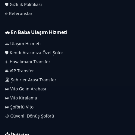
🛡️ Gizlilik Politikası
⭐ Referanslar
🚗 En Baba Ulaşım Hizmeti
🚗 Ulaşım Hizmeti
🛡️ Kendi Aracınıza Özel Şoför
✈️ Havalimanı Transfer
🚘 VIP Transfer
🛣️ Şehirler Arası Transfer
🚐 Vito Gelin Arabası
🚐 Vito Kiralama
🚐 Şoförlü Vito
🌙 Güvenli Dönüş Şoförü
📩 İletişim