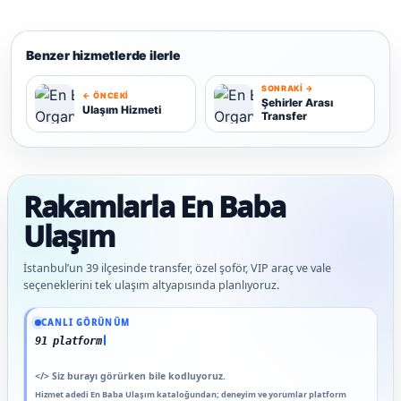
Benzer hizmetlerde ilerle
SONRAKI →
← ÖNCEKI
Şehirler Arası
Ulaşım Hizmeti
Transfer
U
Ş
Rakamlarla En Baba
Ulaşım
İstanbul’un 39 ilçesinde transfer, özel şoför, VIP araç ve vale
seçeneklerini tek ulaşım altyapısında planlıyoruz.
Güncel veriler: 1.291+ En Baba ağı hizmet deneyimi; 91 platform genelinde onaylı 
CANLI GÖRÜNÜM
91 platform genelinde onayl
</>
Siz burayı görürken bile kodluyoruz.
Hizmet adedi En Baba Ulaşım kataloğundan; deneyim ve yorumlar platform