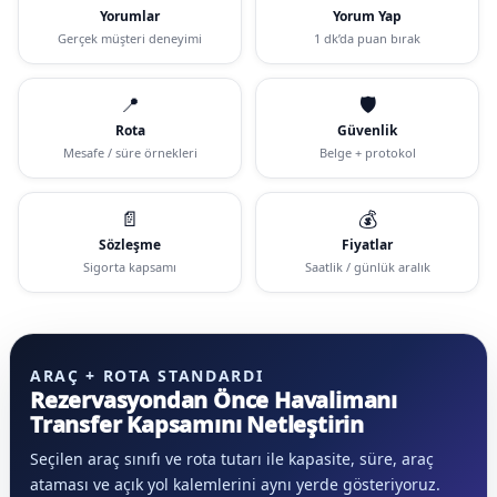
Yorumlar
Yorum Yap
Gerçek müşteri deneyimi
1 dk’da puan bırak
📍
🛡️
Rota
Güvenlik
Mesafe / süre örnekleri
Belge + protokol
📄
💰
Sözleşme
Fiyatlar
Sigorta kapsamı
Saatlik / günlük aralık
ARAÇ + ROTA STANDARDI
Rezervasyondan Önce Havalimanı
Transfer Kapsamını Netleştirin
Seçilen araç sınıfı ve rota tutarı ile kapasite, süre, araç
ataması ve açık yol kalemlerini aynı yerde gösteriyoruz.