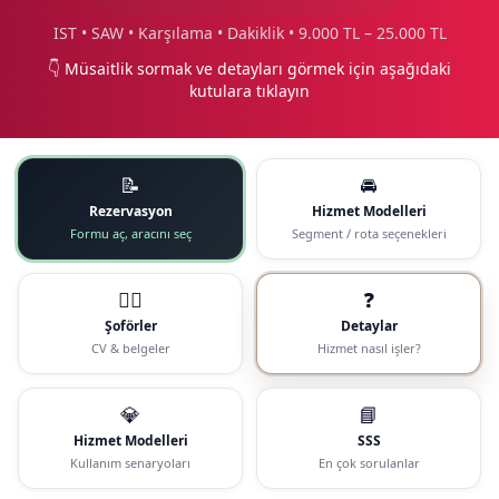
IST • SAW • Karşılama • Dakiklik • 9.000 TL – 25.000 TL
👇 Müsaitlik sormak ve detayları görmek için aşağıdaki
kutulara tıklayın
📝
🚘
Rezervasyon
Hizmet Modelleri
Formu aç, aracını seç
Segment / rota seçenekleri
🧑‍✈️
❓
Şoförler
Detaylar
CV & belgeler
Hizmet nasıl işler?
💎
📘
Hizmet Modelleri
SSS
Kullanım senaryoları
En çok sorulanlar