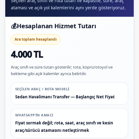
Seçilen araç sınıfı ve rota tutarı ile kapasite, süre, araç
ataması ve açık yol kalemlerini aynı yerde gösteriyoruz.
💰
Hesaplanan Hizmet Tutarı
Ara toplam hesaplandı
4.000 TL
Araç sınıfı ve süre tutarı gösterilir; rota, köprü/otoyol ve
bekleme gibi açık kalemler ayrıca belirtilir.
SEÇILEN ARAÇ / ROTA MODELI
Sedan Havalimanı Transfer — Başlangıç Net Fiyat
WHATSAPP’IN AMACI
Fiyat sormak değil; rota, saat, araç sınıfı ve kesin
araç/sürücü atamasını netleştirmek