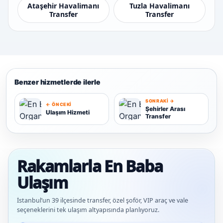
Ataşehir Havalimanı
Tuzla Havalimanı
Transfer
Transfer
Benzer hizmetlerde ilerle
SONRAKI →
← ÖNCEKI
Şehirler Arası
Ulaşım Hizmeti
Transfer
U
Ş
Rakamlarla En Baba
Ulaşım
İstanbul’un 39 ilçesinde transfer, özel şoför, VIP araç ve vale
seçeneklerini tek ulaşım altyapısında planlıyoruz.