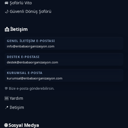
🚐 Şoförlü Vito
🌙 Güvenli Dönüş Şoförü
📩 İletişim
GENEL İLETIŞIM E-POSTASI
info@enbabaorganizasyon.com
DESTEK E-POSTASI
destek@enbabaorganizasyon.com
KURUMSAL E-POSTA
kurumsal@enbabaorganizasyon.com
💬 Bize e-posta gönderebilirsin.
🆘 Yardım
📍 İletişim
🌐 Sosyal Medya