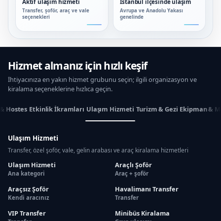
Aktif ulaşım hizmeti
İstanbul ilçesinde ulaşım
Transfer, şoför, araç ve vale
Avrupa ve Anadolu Yakası
seçenekleri
genelinde
Hizmet almanız için hızlı keşif
İhtiyacınıza en yakın hizmet grubunu seçin; ilgili organizasyon ve
kiralama seçeneklerine hızlıca geçin.
 & Hostes
Etkinlik İkramları
Ulaşım Hizmeti
Turizm & Gezi
Ekipman & M
Ulaşım Hizmeti
Transfer, özel şoför, vale, gelin arabası ve araç kiralama hizmetleri
Ulaşım Hizmeti
Araçlı Şoför
Ana kategori
Araç + şoför
Araçsız Şoför
Havalimanı Transfer
Kendi aracınız
Transfer
VIP Transfer
Minibüs Kiralama