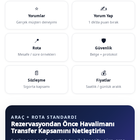
⭐
✍️
Yorumlar
Yorum Yap
Gerçek müşteri deneyimi
1 dk’da puan bırak
📍
🛡️
Rota
Güvenlik
Mesafe / süre örnekleri
Belge + protokol
📄
💰
Sözleşme
Fiyatlar
Sigorta kapsamı
Saatlik / günlük aralık
ARAÇ + ROTA STANDARDI
Rezervasyondan Önce Havalimanı
Transfer Kapsamını Netleştirin