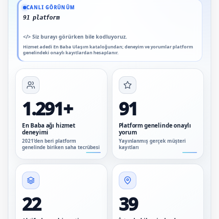
Güncel veriler: 1.291+ En Baba ağı hizmet deneyimi; 91 platform genelinde onaylı
CANLI GÖRÜNÜM
91 platform genelinde onaylı yorum
</>
Siz burayı görürken bile kodluyoruz.
Hizmet adedi En Baba Ulaşım kataloğundan; deneyim ve yorumlar platform
genelindeki onaylı kayıtlardan hesaplanır.
1.291+
91
En Baba ağı hizmet
Platform genelinde onaylı
deneyimi
yorum
2021’den beri platform
Yayınlanmış gerçek müşteri
genelinde biriken saha tecrübesi
kayıtları
22
39