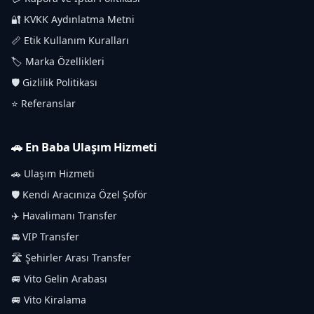
🔐 KVKK Aydınlatma Metni
📏 Etik Kullanım Kuralları
🏷️ Marka Özellikleri
🛡️ Gizlilik Politikası
⭐ Referanslar
🚗 En Baba Ulaşım Hizmeti
🚗 Ulaşım Hizmeti
🛡️ Kendi Aracınıza Özel Şoför
✈️ Havalimanı Transfer
🚘 VIP Transfer
🛣️ Şehirler Arası Transfer
🚐 Vito Gelin Arabası
🚐 Vito Kiralama