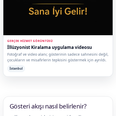
GERÇEK HIZMET GÖRÜNTÜSÜ
İllüzyonist Kiralama uygulama videosu
Fotoğraf ve video alanı; gösterinin sadece sahnesini değil,
çocukların ve misafirlerin tepkisini göstermek için ayrıldı.
İstanbul
Gösteri akışı nasıl belirlenir?