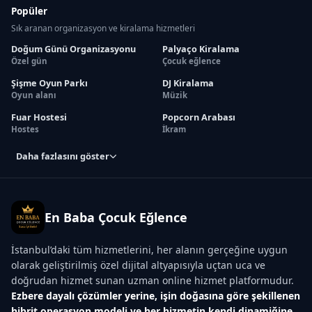
Popüler
Sık aranan organizasyon ve kiralama hizmetleri
Doğum Günü Organizasyonu
Palyaço Kiralama
Özel gün
Çocuk eğlence
Şişme Oyun Parkı
DJ Kiralama
Oyun alanı
Müzik
Fuar Hostesi
Popcorn Arabası
Hostes
İkram
Daha fazlasını göster
En Baba Çocuk Eğlence
İstanbul’daki tüm hizmetlerini, her alanın gerçeğine uygun
olarak geliştirilmiş özel dijital altyapısıyla uçtan uca ve
doğrudan hizmet sunan uzman online hizmet platformudur.
Ezbere dayalı çözümler yerine, işin doğasına göre şekillenen
hibrit operasyon modeli ve her hizmetin kendi dinamiğine