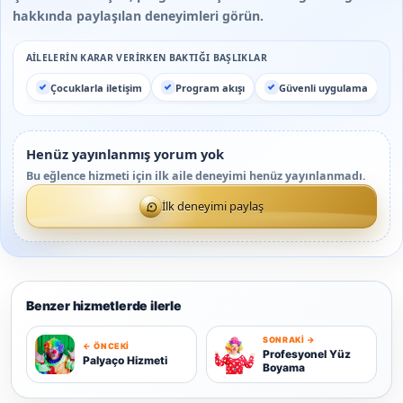
hakkında paylaşılan deneyimleri görün.
AILELERIN KARAR VERIRKEN BAKTIĞI BAŞLIKLAR
Çocuklarla iletişim
Program akışı
Güvenli uygulama
Henüz yayınlanmış yorum yok
Bu eğlence hizmeti için ilk aile deneyimi henüz yayınlanmadı.
İlk deneyimi paylaş
Benzer hizmetlerde ilerle
SONRAKI →
← ÖNCEKI
P
P
Profesyonel Yüz
Palyaço Hizmeti
Boyama