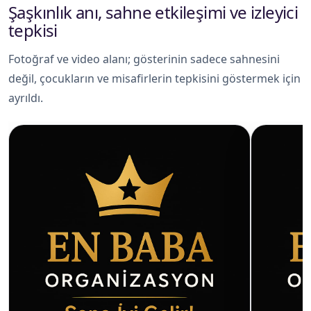
Şaşkınlık anı, sahne etkileşimi ve izleyici
tepkisi
Fotoğraf ve video alanı; gösterinin sadece sahnesini
değil, çocukların ve misafirlerin tepkisini göstermek için
ayrıldı.