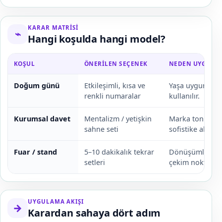
KARAR MATRISI
⌁
Hangi koşulda hangi model?
KOŞUL
ÖNERILEN SEÇENEK
NEDEN UYGUN?
Doğum günü
Etkileşimli, kısa ve
Yaşa uygun miza
renkli numaralar
kullanılır.
Kurumsal davet
Mentalizm / yetişkin
Marka tonuna 
sahne seti
sofistike akış k
Fuar / stand
5–10 dakikalık tekrar
Dönüşümlü ziyar
setleri
çekim noktası o
UYGULAMA AKIŞI
→
Karardan sahaya dört adım