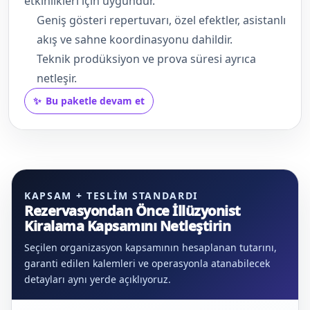
etkinlikleri için uygundur.
Geniş gösteri repertuvarı, özel efektler, asistanlı
akış ve sahne koordinasyonu dahildir.
Teknik prodüksiyon ve prova süresi ayrıca
netleşir.
Bu paketle devam et
KAPSAM + TESLIM STANDARDI
Rezervasyondan Önce İllüzyonist
Kiralama Kapsamını Netleştirin
Seçilen organizasyon kapsamının hesaplanan tutarını,
garanti edilen kalemleri ve operasyonla atanabilecek
detayları aynı yerde açıklıyoruz.