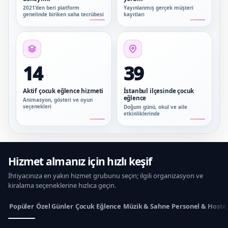
2021’den beri platform
Yayınlanmış gerçek müşteri
genelinde biriken saha tecrübesi
kayıtları
14
39
Aktif çocuk eğlence hizmeti
İstanbul ilçesinde çocuk
eğlence
Animasyon, gösteri ve oyun
seçenekleri
Doğum günü, okul ve aile
etkinliklerinde
Hizmet almanız için hızlı keşif
İhtiyacınıza en yakın hizmet grubunu seçin; ilgili organizasyon ve
kiralama seçeneklerine hızlıca geçin.
Popüler
Özel Günler
Çocuk Eğlence
Müzik & Sahne
Personel & Hoste