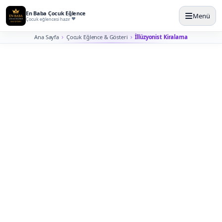
En Baba Çocuk Eğlence
Menü
Çocuk eğlencesi hazır
Ana Sayfa
Çocuk Eğlence & Gösteri
İllüzyonist Kiralama
İstanbul İllüzyonist
Kiralama
Misafirlerin masadan sahneye kadar şaşkınlıkla takip
ettiği, yakın temaslı ve sahne etkili illüzyon gösterisi
planlarız.
İllüzyonist kiralama; çocuk doğum günü, AVM etkinliği,
okul şenliği, kurumsal aile günü ve sahne programları
için farklı süre ve gösteri tipleriyle planlanır. Yaş grubu,
sahne alanı, ses sistemi ve katılım şekli doğru seçilirse
gösteri daha güçlü görünür.