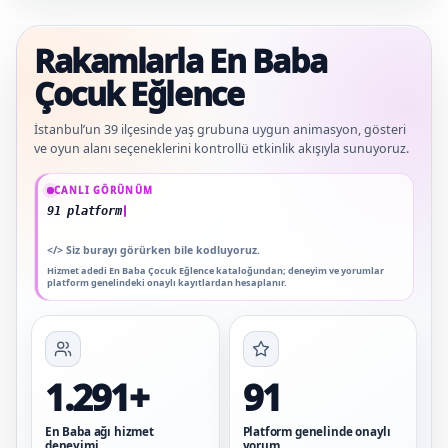
Rakamlarla En Baba
Çocuk Eğlence
İstanbul’un 39 ilçesinde yaş grubuna uygun animasyon, gösteri
ve oyun alanı seçeneklerini kontrollü etkinlik akışıyla sunuyoruz.
Güncel veriler: 1.291+ En Baba ağı hizmet deneyimi; 91 platform genelinde onayl
CANLI GÖRÜNÜM
91 platform genelinde onaylı yorum
</>
Siz burayı görürken bile kodluyoruz.
Hizmet adedi En Baba Çocuk Eğlence kataloğundan; deneyim ve yorumlar
platform genelindeki onaylı kayıtlardan hesaplanır.
1.291+
91
En Baba ağı hizmet
Platform genelinde onaylı
deneyimi
yorum