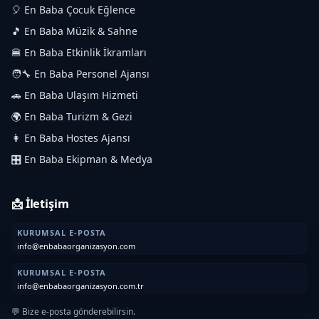
🎈 En Baba Çocuk Eğlence
🎵 En Baba Müzik & Sahne
🍔 En Baba Etkinlik İkramları
🧑‍🔧 En Baba Personel Ajansı
🚗 En Baba Ulaşım Hizmeti
🌍 En Baba Turizm & Gezi
👩 En Baba Hostes Ajansı
🎛️ En Baba Ekipman & Medya
📩 İletişim
KURUMSAL E-POSTA
info@enbabaorganizasyon.com
KURUMSAL E-POSTA
info@enbabaorganizasyon.com.tr
💬 Bize e-posta gönderebilirsin.