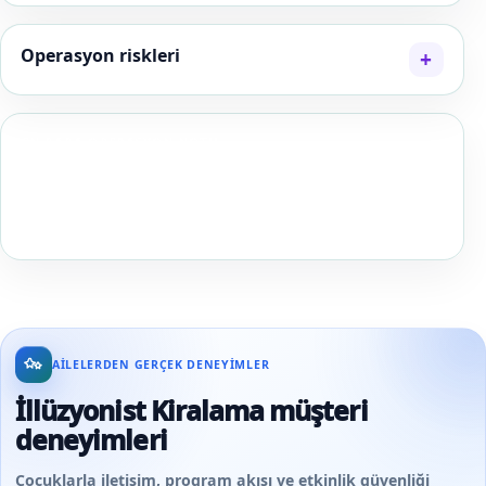
Operasyon riskleri
EN BABA OPERASYON NOTU
İllüzyon gösterisinde daha büyük numara yerine
herkesin görebildiği numara daha değerlidir; görüş
hattını programdan önce oturarak test edin.
AILELERDEN GERÇEK DENEYIMLER
İllüzyonist Kiralama müşteri
deneyimleri
Çocuklarla iletişim, program akışı ve etkinlik güvenliği