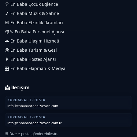
🎈 En Baba Çocuk Eğlence
🎵 En Baba Müzik & Sahne
🍔 En Baba Etkinlik İkramları
🧑‍🔧 En Baba Personel Ajansı
🚗 En Baba Ulaşım Hizmeti
🌍 En Baba Turizm & Gezi
👩 En Baba Hostes Ajansı
🎛️ En Baba Ekipman & Medya
📩 İletişim
KURUMSAL E-POSTA
info@enbabaorganizasyon.com
KURUMSAL E-POSTA
info@enbabaorganizasyon.com.tr
💬 Bize e-posta gönderebilirsin.