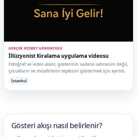
GERÇEK HIZMET GÖRÜNTÜSÜ
İllüzyonist Kiralama uygulama videosu
Fotoğraf ve video alanı; gösterinin sadece sahnesini değil,
çocukların ve misafirlerin tepkisini göstermek için ayrıldı.
İstanbul
Gösteri akışı nasıl belirlenir?