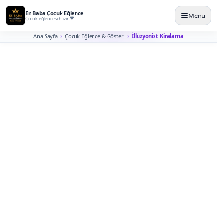
En Baba Çocuk Eğlence
Menü
Çocuk eğlencesi hazır
Ana Sayfa
Çocuk Eğlence & Gösteri
İllüzyonist Kiralama
İstanbul İllüzyonist
Kiralama
Misafirlerin masadan sahneye kadar şaşkınlıkla takip
ettiği, yakın temaslı ve sahne etkili illüzyon gösterisi
planlarız.
İllüzyonist kiralama; çocuk doğum günü, AVM etkinliği,
okul şenliği, kurumsal aile günü ve sahne programları
için farklı süre ve gösteri tipleriyle planlanır. Yaş grubu,
sahne alanı, ses sistemi ve katılım şekli doğru seçilirse
gösteri daha güçlü görünür.