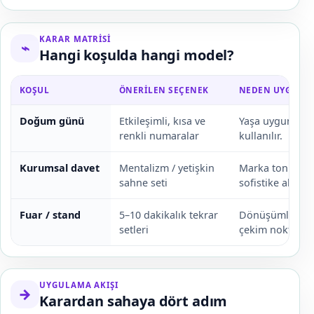
KARAR MATRISI
⌁
Hangi koşulda hangi model?
KOŞUL
ÖNERILEN SEÇENEK
NEDEN UYGUN?
Doğum günü
Etkileşimli, kısa ve
Yaşa uygun miza
renkli numaralar
kullanılır.
Kurumsal davet
Mentalizm / yetişkin
Marka tonuna 
sahne seti
sofistike akış k
Fuar / stand
5–10 dakikalık tekrar
Dönüşümlü ziyar
setleri
çekim noktası o
UYGULAMA AKIŞI
→
Karardan sahaya dört adım