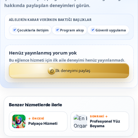
hakkında paylaşılan deneyimleri görün.
AILELERIN KARAR VERIRKEN BAKTIĞI BAŞLIKLAR
Çocuklarla iletişim
Program akışı
Güvenli uygulama
Henüz yayınlanmış yorum yok
Bu eğlence hizmeti için ilk aile deneyimi henüz yayınlanmadı.
İlk deneyimi paylaş
Benzer hizmetlerde ilerle
SONRAKI →
← ÖNCEKI
P
Profesyonel Yüz
Palyaço Hizmeti
Boyama
P