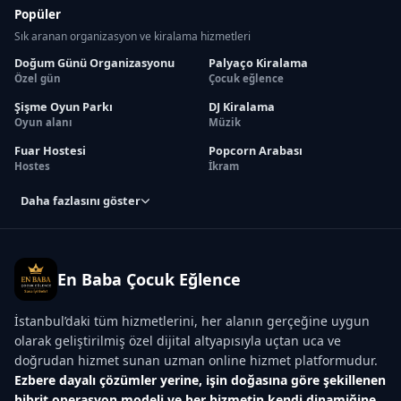
Popüler
Sık aranan organizasyon ve kiralama hizmetleri
Doğum Günü Organizasyonu
Palyaço Kiralama
Özel gün
Çocuk eğlence
Şişme Oyun Parkı
DJ Kiralama
Oyun alanı
Müzik
Fuar Hostesi
Popcorn Arabası
Hostes
İkram
Daha fazlasını göster
En Baba Çocuk Eğlence
İstanbul’daki tüm hizmetlerini, her alanın gerçeğine uygun
olarak geliştirilmiş özel dijital altyapısıyla uçtan uca ve
doğrudan hizmet sunan uzman online hizmet platformudur.
Ezbere dayalı çözümler yerine, işin doğasına göre şekillenen
hibrit operasyon modeli ve her hizmetin kendi dinamiğine