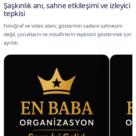
Şaşkınlık anı, sahne etkileşimi ve izleyici
tepkisi
Fotoğraf ve video alanı; gösterinin sadece sahnesini
değil, çocukların ve misafirlerin tepkisini göstermek için
ayrıldı.