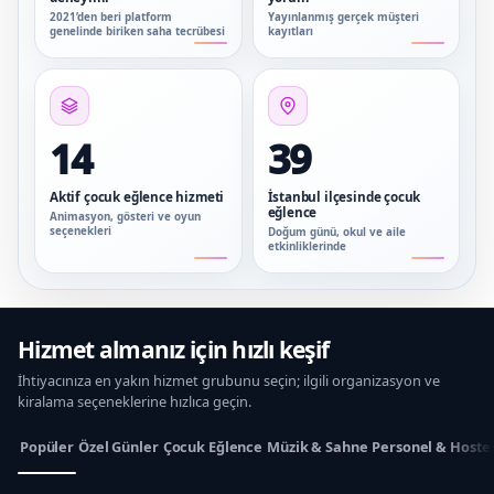
2021’den beri platform
Yayınlanmış gerçek müşteri
genelinde biriken saha tecrübesi
kayıtları
14
39
Aktif çocuk eğlence hizmeti
İstanbul ilçesinde çocuk
eğlence
Animasyon, gösteri ve oyun
seçenekleri
Doğum günü, okul ve aile
etkinliklerinde
Hizmet almanız için hızlı keşif
İhtiyacınıza en yakın hizmet grubunu seçin; ilgili organizasyon ve
kiralama seçeneklerine hızlıca geçin.
Popüler
Özel Günler
Çocuk Eğlence
Müzik & Sahne
Personel & Hoste