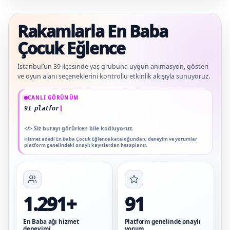
Rakamlarla En Baba
Çocuk Eğlence
İstanbul’un 39 ilçesinde yaş grubuna uygun animasyon, gösteri
ve oyun alanı seçeneklerini kontrollü etkinlik akışıyla sunuyoruz.
Güncel veriler: 1.291+ En Baba ağı hizmet deneyimi; 91 platform genelinde onayl
CANLI GÖRÜNÜM
91 platform genelinde onaylı yorum
</>
Siz burayı görürken bile kodluyoruz.
Hizmet adedi En Baba Çocuk Eğlence kataloğundan; deneyim ve yorumlar
platform genelindeki onaylı kayıtlardan hesaplanır.
1.291+
91
En Baba ağı hizmet
Platform genelinde onaylı
deneyimi
yorum