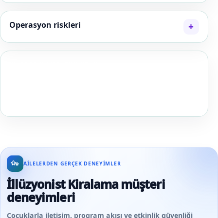
Operasyon riskleri
EN BABA OPERASYON NOTU
İllüzyon gösterisinde daha büyük numara yerine
herkesin görebildiği numara daha değerlidir; görüş
hattını programdan önce oturarak test edin.
AILELERDEN GERÇEK DENEYIMLER
İllüzyonist Kiralama müşteri
deneyimleri
Çocuklarla iletişim, program akışı ve etkinlik güvenliği