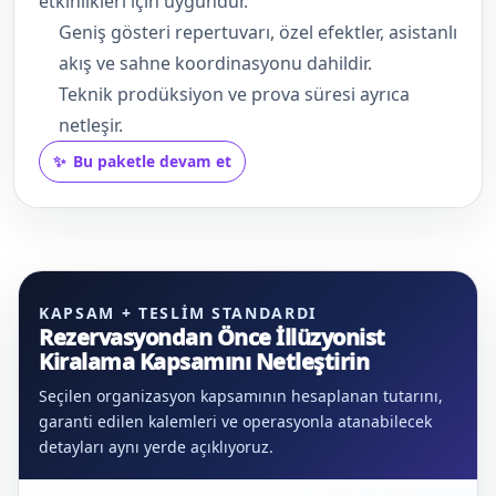
etkinlikleri için uygundur.
Geniş gösteri repertuvarı, özel efektler, asistanlı
akış ve sahne koordinasyonu dahildir.
Teknik prodüksiyon ve prova süresi ayrıca
netleşir.
Bu paketle devam et
KAPSAM + TESLIM STANDARDI
Rezervasyondan Önce İllüzyonist
Kiralama Kapsamını Netleştirin
Seçilen organizasyon kapsamının hesaplanan tutarını,
garanti edilen kalemleri ve operasyonla atanabilecek
detayları aynı yerde açıklıyoruz.