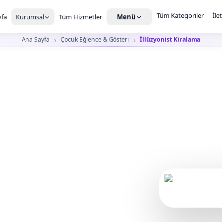
Tüm Kategoriler
İle
fa
Kurumsal
Tüm Hizmetler
Menü
Ana Sayfa
Çocuk Eğlence & Gösteri
İllüzyonist Kiralama
onist
a takip ettiği, yakın
arız.
Çocuk etkinliğin
kul şenliği, kurumsal aile günü ve