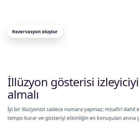
sahne programları için farklı süre ve gösteri tipleriyle pl
sistemi ve katılım şekli doğru seçilirse gösteri daha güç
Rezervasyon oluştur
Paketleri incele
İllüzyon gösterisi izleyici
almalı
İyi bir illüzyonist sadece numara yapmaz; misafiri dahil
tempo kurar ve gösteriyi etkinliğin en konuşulan anına çe