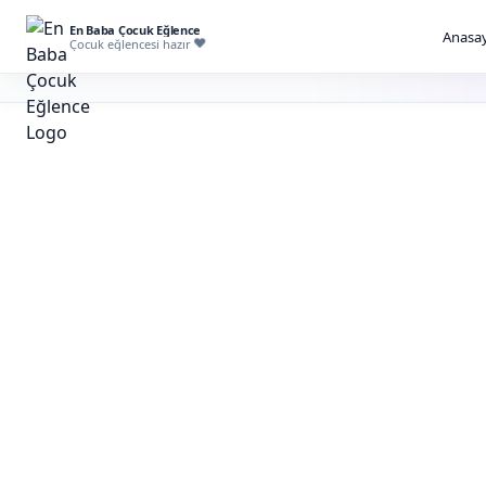
En Baba Çocuk Eğlence
Anasay
Çocuk eğlencesi hazır
İstanbul İllüzy
Kiralama
Misafirlerin masadan sahneye kadar şaşkınlıkl
temaslı ve sahne etkili illüzyon gösterisi planl
İllüzyonist kiralama; çocuk doğum günü, AVM etkinliği, o