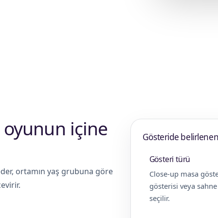
anlanır. Yaş grubu, sahne alanı, ses
lü görünür.
yi oyunun içine
Gösteride belirlenen
Gösteri türü
 eder, ortamın yaş grubuna göre
Close-up masa göste
virir.
gösterisi veya sahn
seçilir.