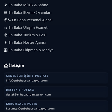
🎵 En Baba Müzik & Sahne
🍔 En Baba Etkinlik İkramları
🧑‍🔧 En Baba Personel Ajansı
🚗 En Baba Ulaşım Hizmeti
🌍 En Baba Turizm & Gezi
👩 En Baba Hostes Ajansı
🎛️ En Baba Ekipman & Medya
📩 İletişim
GENEL İLETIŞIM E-POSTASI
info@enbabaorganizasyon.com
DESTEK E-POSTASI
destek@enbabaorganizasyon.com
KURUMSAL E-POSTA
kurumsal@enbabaorganizasyon.com