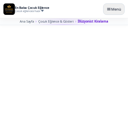
En Baba Çocuk Eğlence
Menü
Çocuk eğlencesi hazır
Ana Sayfa
Çocuk Eğlence & Gösteri
İllüzyonist Kiralama
İstanbul İllüzyonist
Kiralama
Misafirlerin masadan sahneye kadar şaşkınlıkla takip
ettiği, yakın temaslı ve sahne etkili illüzyon gösterisi
planlarız.
İllüzyonist kiralama; çocuk doğum günü, AVM etkinliği,
okul şenliği, kurumsal aile günü ve sahne programları
için farklı süre ve gösteri tipleriyle planlanır. Yaş grubu,
sahne alanı, ses sistemi ve katılım şekli doğru seçilirse
gösteri daha güçlü görünür.