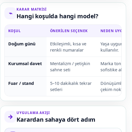
KARAR MATRISI
⌁
Hangi koşulda hangi model?
KOŞUL
ÖNERILEN SEÇENEK
NEDEN UYGUN?
Doğum günü
Etkileşimli, kısa ve
Yaşa uygun miza
renkli numaralar
kullanılır.
Kurumsal davet
Mentalizm / yetişkin
Marka tonuna 
sahne seti
sofistike akış k
Fuar / stand
5–10 dakikalık tekrar
Dönüşümlü ziyar
setleri
çekim noktası o
UYGULAMA AKIŞI
→
Karardan sahaya dört adım