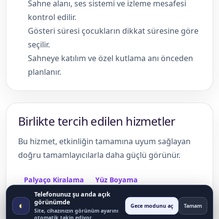
Sahne alanı, ses sistemi ve izleme mesafesi
kontrol edilir.
Gösteri süresi çocukların dikkat süresine göre
seçilir.
Sahneye katılım ve özel kutlama anı önceden
planlanır.
Birlikte tercih edilen hizmetler
Bu hizmet, etkinliğin tamamına uyum sağlayan
doğru tamamlayıcılarla daha güçlü görünür.
Palyaço Kiralama
Yüz Boyama
Telefonunuz şu anda açık
Şişme Oyun Parkı Kiralama
görünümde
◐
Gece modunu aç
Tamam
Site, cihazınızın görünüm ayarını
Popcorn Arabası Kiralama
otomatik takip ediyor.