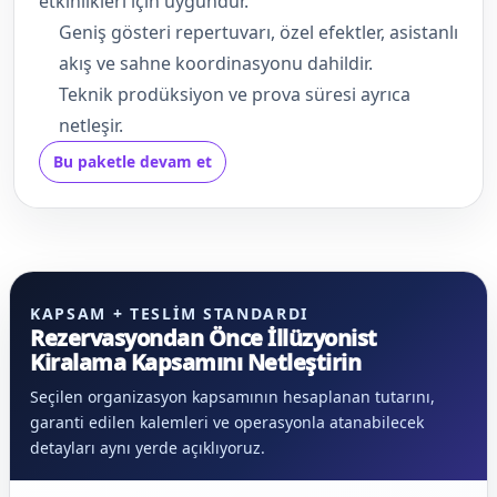
etkinlikleri için uygundur.
Geniş gösteri repertuvarı, özel efektler, asistanlı
akış ve sahne koordinasyonu dahildir.
Teknik prodüksiyon ve prova süresi ayrıca
netleşir.
Bu paketle devam et
KAPSAM + TESLIM STANDARDI
Rezervasyondan Önce İllüzyonist
Kiralama Kapsamını Netleştirin
Seçilen organizasyon kapsamının hesaplanan tutarını,
garanti edilen kalemleri ve operasyonla atanabilecek
detayları aynı yerde açıklıyoruz.