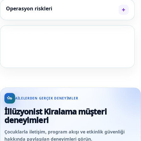
Operasyon riskleri
EN BABA OPERASYON NOTU
İllüzyon gösterisinde daha büyük numara yerine
herkesin görebildiği numara daha değerlidir; görüş
hattını programdan önce oturarak test edin.
AILELERDEN GERÇEK DENEYIMLER
İllüzyonist Kiralama müşteri
deneyimleri
Çocuklarla iletişim, program akışı ve etkinlik güvenliği
hakkında paylaşılan deneyimleri görün.