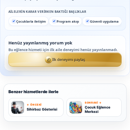
AILELERIN KARAR VERIRKEN BAKTIĞI BAŞLIKLAR
Çocuklarla iletişim
Program akışı
Güvenli uygulama
Henüz yayınlanmış yorum yok
Bu eğlence hizmeti için ilk aile deneyimi henüz yayınlanmadı.
İlk deneyimi paylaş
Benzer hizmetlerde ilerle
SONRAKI →
← ÖNCEKI
S
Ç
Çocuk Eğlence
Sihirbaz Gösterisi
Merkezi