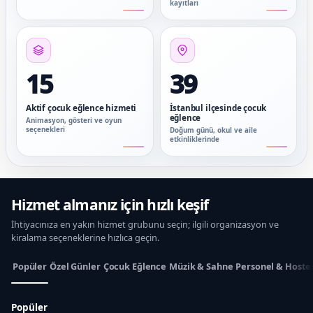
kayıtları
15
39
Aktif çocuk eğlence hizmeti
İstanbul ilçesinde çocuk
eğlence
Animasyon, gösteri ve oyun
seçenekleri
Doğum günü, okul ve aile
etkinliklerinde
Hizmet almanız için hızlı keşif
İhtiyacınıza en yakın hizmet grubunu seçin; ilgili organizasyon ve
kiralama seçeneklerine hızlıca geçin.
Popüler
Özel Günler
Çocuk Eğlence
Müzik & Sahne
Personel & Hoste
Popüler