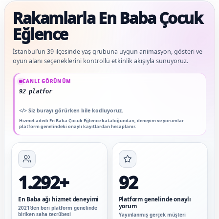
Rakamlarla En Baba Çocuk
Eğlence
İstanbul’un 39 ilçesinde yaş grubuna uygun animasyon, gösteri ve
oyun alanı seçeneklerini kontrollü etkinlik akışıyla sunuyoruz.
Güncel veriler: 1.292+ En Baba ağı hizmet deneyimi; 92 platform genelinde onaylı
CANLI GÖRÜNÜM
92 platform genelinde onaylı yorum
</>
Siz burayı görürken bile kodluyoruz.
Hizmet adedi En Baba Çocuk Eğlence kataloğundan; deneyim ve yorumlar
platform genelindeki onaylı kayıtlardan hesaplanır.
1.292+
92
En Baba ağı hizmet deneyimi
Platform genelinde onaylı
yorum
2021’den beri platform genelinde
biriken saha tecrübesi
Yayınlanmış gerçek müşteri