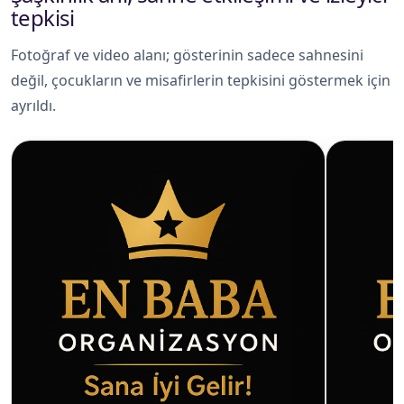
tepkisi
Fotoğraf ve video alanı; gösterinin sadece sahnesini
değil, çocukların ve misafirlerin tepkisini göstermek için
ayrıldı.