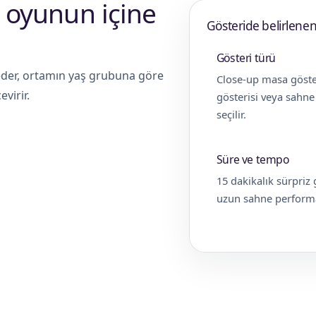
yi oyunun içine
Gösteride belirlenen
Gösteri türü
 eder, ortamın yaş grubuna göre
Close-up masa göste
virir.
gösterisi veya sahn
seçilir.
Süre ve tempo
15 dakikalık sürpriz 
uzun sahne performa