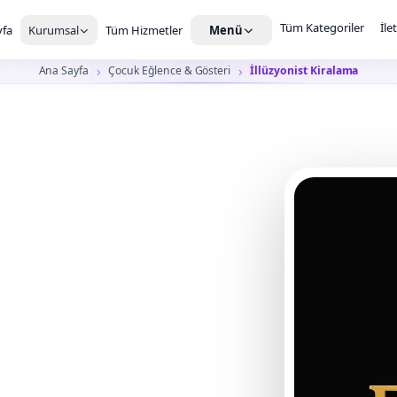
Tüm Kategoriler
İle
fa
Kurumsal
Tüm Hizmetler
Menü
Ana Sayfa
Çocuk Eğlence & Gösteri
İllüzyonist Kiralama
onist