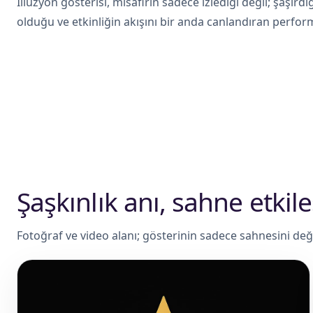
İllüzyon gösterisi, misafirin sadece izlediği değil; şaşırd
olduğu ve etkinliğin akışını bir anda canlandıran perform
Şaşkınlık anı, sahne etkileş
Fotoğraf ve video alanı; gösterinin sadece sahnesini değil