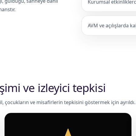
ığı, güldüğü, sahneye dahil
Kurumsal etkinliklerde
anstır.
AVM ve açılışlarda kal
imi ve izleyici tepkisi
, çocukların ve misafirlerin tepkisini göstermek için ayrıldı.