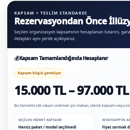
KAPSAM + TESLIM STANDARDI
Rezervasyondan Önce İllüzy
Seçilen organizasyon kapsamının hesaplanan tutarını, gara
detayları aynı yerde açıklıyoruz.
💰
Kapsam Tamamlandığında Hesaplanır
Kapsam bilgisi gerekiyor
15.000 TL – 97.000 TL
Bu hizmette tek rakam üretmek için mekan, teknik kapsam veya özel 
SEÇILEN HIZMET KAPSAMI
WHATSAPP’IN A
Henüz paket / model seçilmedi
Fiyat sormak d