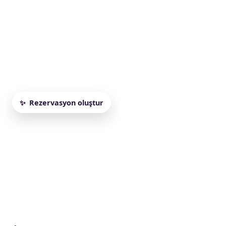
Misafirlerin masadan sahneye kadar şaşkınlıkl
temaslı ve sahne etkili illüzyon gösterisi planl
İllüzyonist kiralama; çocuk doğum günü, AVM etkinliği, o
sahne programları için farklı süre ve gösteri tipleriyle pl
sistemi ve katılım şekli doğru seçilirse gösteri daha güç
Rezervasyon oluştur
Paketleri incele