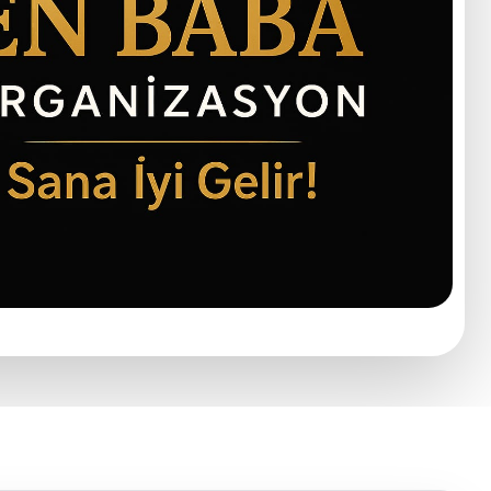
de illüzyonist gösterisi