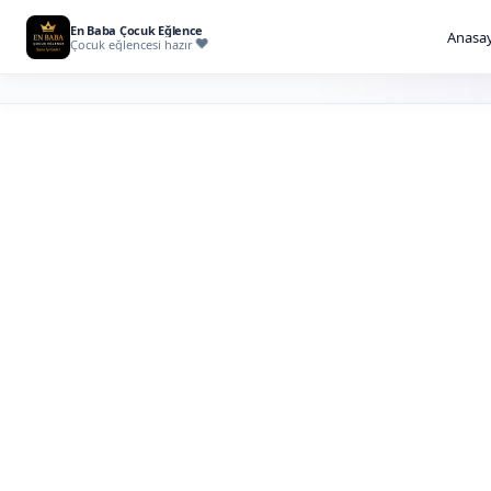
En Baba Çocuk Eğlence
Anasay
Çocuk eğlencesi hazır
İstanbul İllüzy
Kiralama