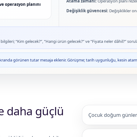
Atama zamanı:
Operasyon planı rezer
ve operasyon planını
Değişiklik güvencesi:
Değişiklikler o
lgileri; “Kim gelecek?”, “Hangi ürün gelecek?” ve “Fiyata neler dâhil?” sorula
kranda görünen tutar mesaja eklenir. Görüşme; tarih uygunluğu, kesin atama 
de daha güçlü
Çocuk doğum günleri