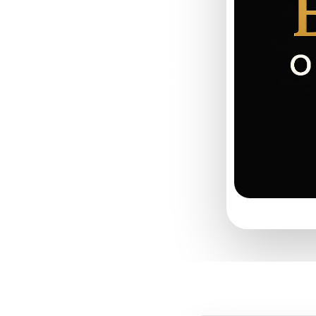
a takip ettiği, yakın
arız.
kul şenliği, kurumsal aile günü ve
anlanır. Yaş grubu, sahne alanı, ses
lü görünür.
Çocuk etkinliğin