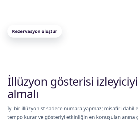
sahne programları için farklı süre ve gösteri tipleriyle pl
sistemi ve katılım şekli doğru seçilirse gösteri daha güç
Rezervasyon oluştur
Paketleri incele
İllüzyon gösterisi izleyici
almalı
İyi bir illüzyonist sadece numara yapmaz; misafiri dahil
tempo kurar ve gösteriyi etkinliğin en konuşulan anına çe