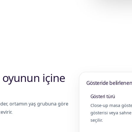
anlanır. Yaş grubu, sahne alanı, ses
lü görünür.
yi oyunun içine
Gösteride belirlenen
Gösteri türü
 eder, ortamın yaş grubuna göre
Close-up masa göste
virir.
gösterisi veya sahn
seçilir.