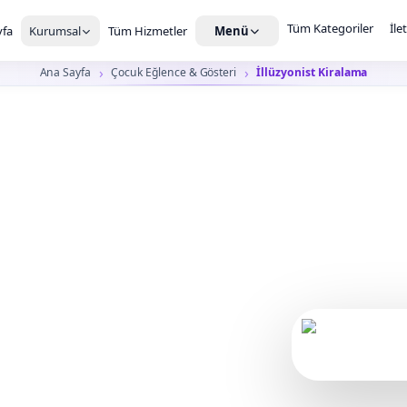
Tüm Kategoriler
İle
fa
Kurumsal
Tüm Hizmetler
Menü
Ana Sayfa
Çocuk Eğlence & Gösteri
İllüzyonist Kiralama
onist
a takip ettiği, yakın
arız.
Çocuk etkinliğin
kul şenliği, kurumsal aile günü ve