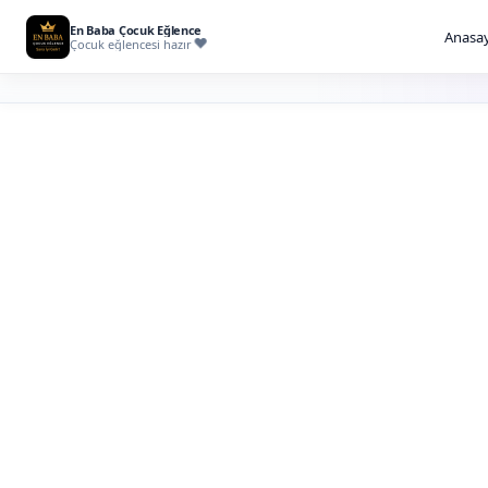
En Baba Çocuk Eğlence
Anasay
Çocuk eğlencesi hazır
İstanbul İllüzy
Kiralama
Misafirlerin masadan sahneye kadar şaşkınlıkl
temaslı ve sahne etkili illüzyon gösterisi planl
İllüzyonist kiralama; çocuk doğum günü, AVM etkinliği, o