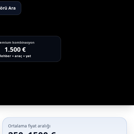
törü Ara
remium kombinasyon
1.500 €
Rehber + araç + yat
Ortalama fiyat aralığı