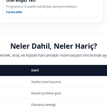
Özel Boğaz Yatı
Programa 2–3 saatlik özel Boğaz deneyimi ekleyin.
Forma ekle
Neler Dahil, Neler Hariç?
 yemek, araç ve kişisel harcamalar rezervasyon öncesinde ayrı a
Dahil
Seçilen süre boyunca
Misafir profiline göre
Planlama desteği