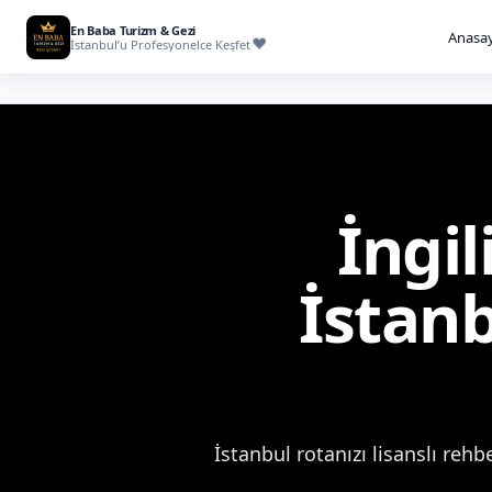
En Baba Turizm & Gezi
Anasay
İstanbul’u Profesyonelce Keşfet
İngil
İstan
İstanbul rotanızı lisanslı rehb