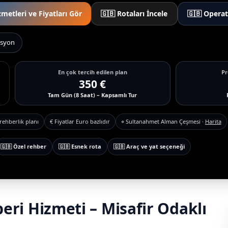
zmetleri ve Fiyatları Gör
🇬🇧 Rotaları İncele
🇬🇧 Opera
asyon
En çok tercih edilen plan
P
350 €
Tam Gün (8 Saat) – Kapsamlı Tur
rehberlik planı
€ Fiyatlar Euro bazlıdır
⌖ Sultanahmet Alman Çeşmesi ·
Harita
🇬🇧 Özel rehber
🇬🇧 Esnek rota
🇬🇧 Araç ve yat seçeneği
beri Hizmeti – Misafir Odaklı