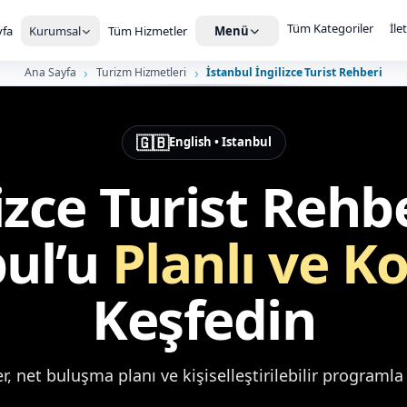
Tüm Kategoriler
İle
fa
Kurumsal
Tüm Hizmetler
Menü
Ana Sayfa
Turizm Hizmetleri
İstanbul İngilizce Turist Rehberi
🇬🇧
English • Istanbul
izce Turist Rehbe
bul’u
Planlı ve K
Keşfedin
er, net buluşma planı ve kişiselleştirilebilir programl