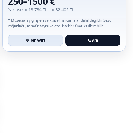
250–1500 €
Yaklaşık ≈ 13.734 TL – ≈ 82.402 TL
* Müze/saray girişleri ve kişisel harcamalar dahil değildir. Sezon
yoğunluğu, misafir sayısı ve özel istekler fiyatı etkileyebilir.
💬 Yer Ayırt
📞 Ara