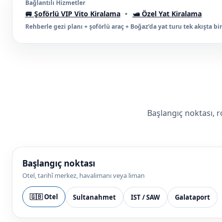
Bağlantılı Hizmetler
🚐 Şoförlü VIP Vito Kiralama
•
🛥️ Özel Yat Kiralama
Rehberle gezi planı + şoförlü araç + Boğaz’da yat turu tek akışta birle
Başlangıç noktası, r
Başlangıç noktası
Otel, tarihî merkez, havalimanı veya liman
🇬🇧 Otel
Sultanahmet
IST / SAW
Galataport