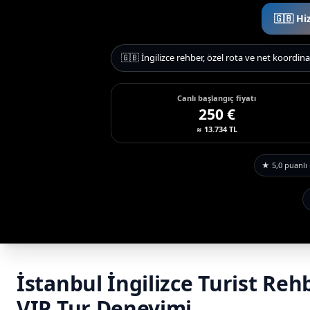
🇬🇧 Hi
🇬🇧 İngilizce rehber, özel rota ve net koordin
Canlı başlangıç fiyatı
250 €
≈ 13.734 TL
★ 5,0 puanlı 
İstanbul İngilizce Turist Reh
VIP Tur Deneyimi