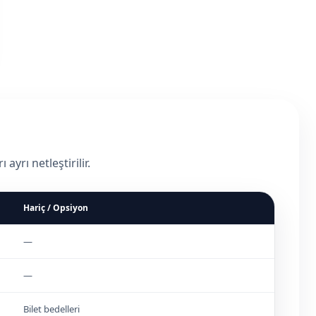
yrı netleştirilir.
Hariç / Opsiyon
—
—
Bilet bedelleri