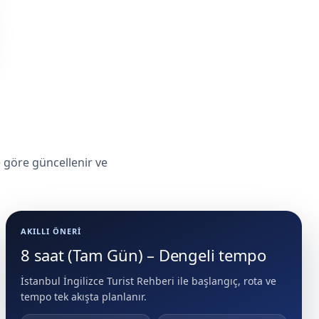
e göre güncellenir ve
AKILLI ÖNERI
8 saat (Tam Gün) – Dengeli tempo
İstanbul İngilizce Turist Rehberi ile başlangıç, rota ve
tempo tek akışta planlanır.