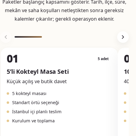
Paketler başlangıç kapsamını gösterir. Tarih, ilçe, süre,
mekân ve saha koşulları netleştikten sonra gereksiz
kalemler çıkarılır; gerekli operasyon eklenir.
01
02
5 adet
5’li Kokteyl Masa Seti
10’l
Küçük açılış ve butik davet
40–80
5 kokteyl masası
10
Standart örtü seçeneği
Ört
İstanbul içi planlı teslim
Yer
Kurulum ve toplama
Na