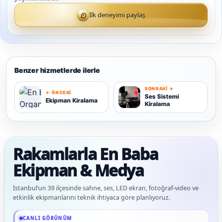
İlk deneyimi paylaş
Benzer hizmetlerde ilerle
SONRAKI →
← ÖNCEKI
S
Ses Sistemi
Ekipman Kiralama
Kiralama
E
Rakamlarla En Baba
Ekipman & Medya
İstanbul’un 39 ilçesinde sahne, ses, LED ekran, fotoğraf-video ve
etkinlik ekipmanlarını teknik ihtiyaca göre planlıyoruz.
Güncel veriler: 1.291+ En Baba ağı hizmet deneyimi; 91 platform genelinde onaylı
CANLI GÖRÜNÜM