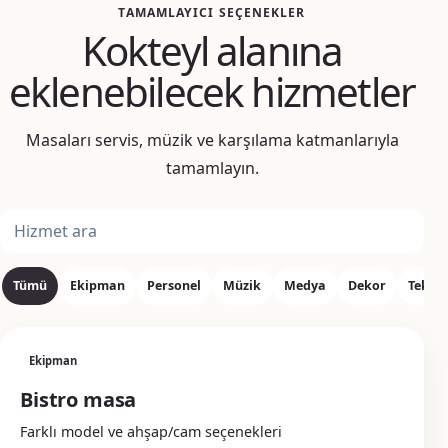
TAMAMLAYICI SEÇENEKLER
Kokteyl alanına
eklenebilecek hizmetler
Masaları servis, müzik ve karşılama katmanlarıyla
tamamlayın.
Ek hizmet ara
Tümü
Ekipman
Personel
Müzik
Medya
Dekor
Tekni
Ekipman
Bistro masa
Farklı model ve ahşap/cam seçenekleri