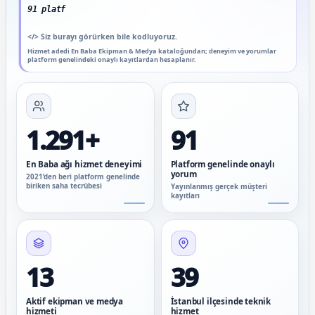
91 platform genelinde onaylı yorum
</>
Siz burayı görürken bile kodluyoruz.
Hizmet adedi En Baba Ekipman & Medya kataloğundan; deneyim ve yorumlar
platform genelindeki onaylı kayıtlardan hesaplanır.
1.291+
91
En Baba ağı hizmet deneyimi
Platform genelinde onaylı
yorum
2021’den beri platform genelinde
biriken saha tecrübesi
Yayınlanmış gerçek müşteri
kayıtları
13
39
Aktif ekipman ve medya
İstanbul ilçesinde teknik
hizmeti
hizmet