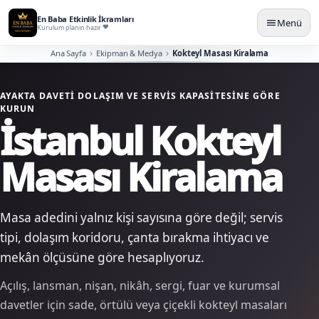
En Baba Etkinlik İkramları
Menü
Kurulum planın hazır
Ana Sayfa
Ekipman & Medya
Kokteyl Masası Kiralama
AYAKTA DAVETI DOLAŞIM VE SERVIS KAPASITESINE GÖRE
KURUN
İstanbul Kokteyl
Masası Kiralama
Masa adedini yalnız kişi sayısına göre değil; servis
tipi, dolaşım koridoru, çanta bırakma ihtiyacı ve
mekân ölçüsüne göre hesaplıyoruz.
Açılış, lansman, nişan, nikâh, sergi, fuar ve kurumsal
davetler için sade, örtülü veya çiçekli kokteyl masaları