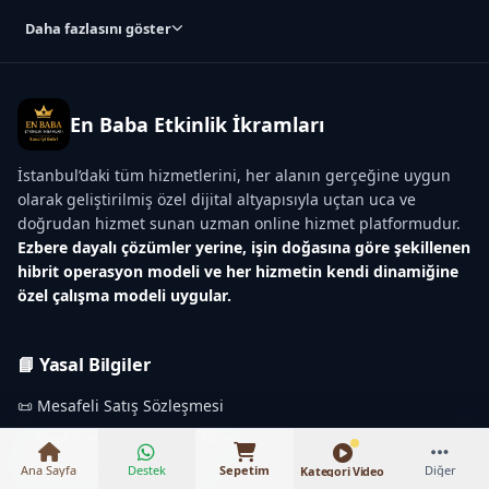
Daha fazlasını göster
En Baba Etkinlik İkramları
İstanbul’daki tüm hizmetlerini, her alanın gerçeğine uygun
olarak geliştirilmiş özel dijital altyapısıyla uçtan uca ve
doğrudan hizmet sunan uzman online hizmet platformudur.
Ezbere dayalı çözümler yerine, işin doğasına göre şekillenen
hibrit operasyon modeli ve her hizmetin kendi dinamiğine
özel çalışma modeli uygular.
₺16.000 – ₺75.000
📘 Yasal Bilgiler
📜 Mesafeli Satış Sözleşmesi
⚖️ Fiyat Karşılaştırma Politikası
💳 Kapora ve İptal Politikası
Ana Sayfa
Destek
Sepetim
Diğer
Kategori Video