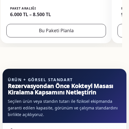
PAKET ARALIĞI
PAK
6.000 TL – 8.500 TL
9.0
Bu Paketi Planla
ÜRÜN + GÖRSEL STANDART
Rezervasyondan Önce Kokteyl Masası
Kiralama Kapsamını Netleştirin
Seçilen ürün veya standın tutarı ile fiziksel ekipmanda
garanti edilen kapasite, görünüm ve çalışma standardını
birlikte açıklıyoruz.