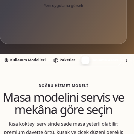
Yeni uygulama görseli
🧭
🎯
📦
🧩
Kullanım Modelleri
Paketler
Planlama Aracı
E
DOĞRU HIZMET MODELI
Masa modelini servis ve
mekâna göre seçin
Kısa kokteyl servisinde sade masa yeterli olabilir;
premium davette örtü, kuşak ve çiçek düzeni gerekir.