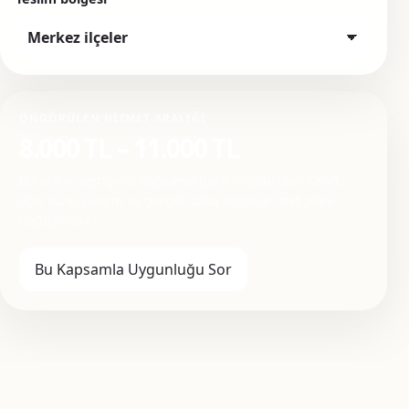
ÖNGÖRÜLEN HIZMET ARALIĞI
8.000 TL – 11.000 TL
Bu aralık seçtiğiniz kapsama göre oluşturulur. Tarih,
ilçe, süre, ulaşım ve gerçek saha koşulları net planı
değiştirebilir.
Bu Kapsamla Uygunluğu Sor