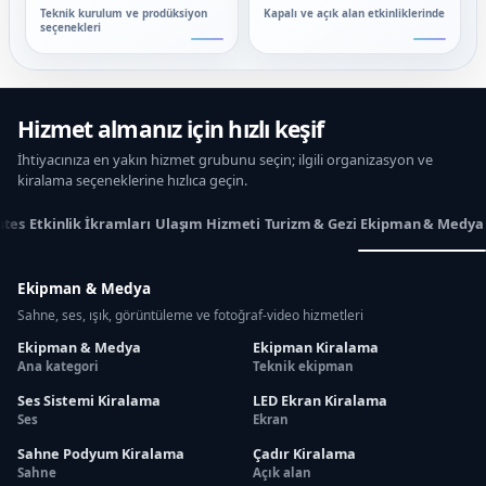
Teknik kurulum ve prodüksiyon
Kapalı ve açık alan etkinliklerinde
seçenekleri
Hizmet almanız için hızlı keşif
İhtiyacınıza en yakın hizmet grubunu seçin; ilgili organizasyon ve
kiralama seçeneklerine hızlıca geçin.
stes
Etkinlik İkramları
Ulaşım Hizmeti
Turizm & Gezi
Ekipman & Medya
Ekipman & Medya
Sahne, ses, ışık, görüntüleme ve fotoğraf-video hizmetleri
Ekipman & Medya
Ekipman Kiralama
Ana kategori
Teknik ekipman
Ses Sistemi Kiralama
LED Ekran Kiralama
Ses
Ekran
Sahne Podyum Kiralama
Çadır Kiralama
Sahne
Açık alan