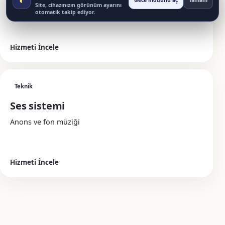
Gece modunu aç
Tamam
Site, cihazınızın görünüm ayarını
Karşılama ve yönlendirme
otomatik takip ediyor.
Hizmeti İncele
Teknik
Ses sistemi
Anons ve fon müziği
Hizmeti İncele