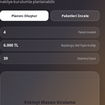
nakliye-kurulumla planlanabilir.
Planını Oluştur
Paketleri İncele
4
Paket modeli
6.000 TL
Başlangıç Net Fiyat Aralığı
39
İstanbul ilçesi
Kokteyl Masası Kiralama