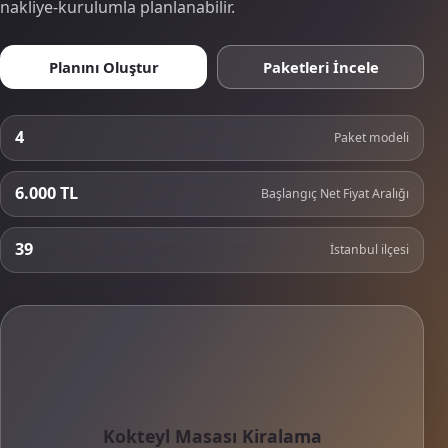
nakliye-kurulumla planlanabilir.
Planını Oluştur
Paketleri İncele
4
Paket modeli
6.000 TL
Başlangıç Net Fiyat Aralığı
39
İstanbul ilçesi
Kokteyl Masası Kiralama