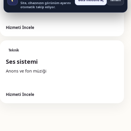
Gece modunu aç
Tamam
Site, cihazınızın görünüm ayarını
Karşılama ve yönlendirme
otomatik takip ediyor.
Hizmeti İncele
Teknik
Ses sistemi
Anons ve fon müziği
Hizmeti İncele