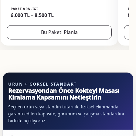
PAKET ARALIĞI
PAK
6.000 TL – 8.500 TL
9.0
Bu Paketi Planla
ÜRÜN + GÖRSEL STANDART
Rezervasyondan Önce Kokteyl Masası
Kiralama Kapsamını Netleştirin
Seçilen ürün veya standın tutarı ile fiziksel ekipmanda
garanti edilen kapasite, görünüm ve çalışma standardını
birlikte açıklıyoruz.