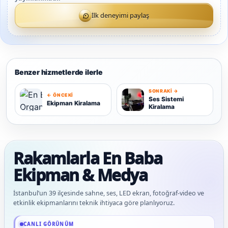
İlk deneyimi paylaş
Benzer hizmetlerde ilerle
SONRAKI →
← ÖNCEKI
S
Ses Sistemi
Ekipman Kiralama
Kiralama
E
Rakamlarla En Baba
Ekipman & Medya
İstanbul’un 39 ilçesinde sahne, ses, LED ekran, fotoğraf-video ve
etkinlik ekipmanlarını teknik ihtiyaca göre planlıyoruz.
Güncel veriler: 1.292+ En Baba ağı hizmet deneyimi; 92 platform genelinde onaylı
CANLI GÖRÜNÜM