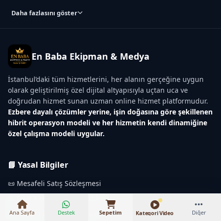
Daha fazlasını göster
En Baba Ekipman & Medya
İstanbul’daki tüm hizmetlerini, her alanın gerçeğine uygun
olarak geliştirilmiş özel dijital altyapısıyla uçtan uca ve
doğrudan hizmet sunan uzman online hizmet platformudur.
Ezbere dayalı çözümler yerine, işin doğasına göre şekillenen
hibrit operasyon modeli ve her hizmetin kendi dinamiğine
özel çalışma modeli uygular.
₺16.000 – ₺75.000
📘 Yasal Bilgiler
📜 Mesafeli Satış Sözleşmesi
⚖️ Fiyat Karşılaştırma Politikası
💳 Kapora ve İptal Politikası
Ana Sayfa
Destek
Sepetim
Diğer
Kategori Video