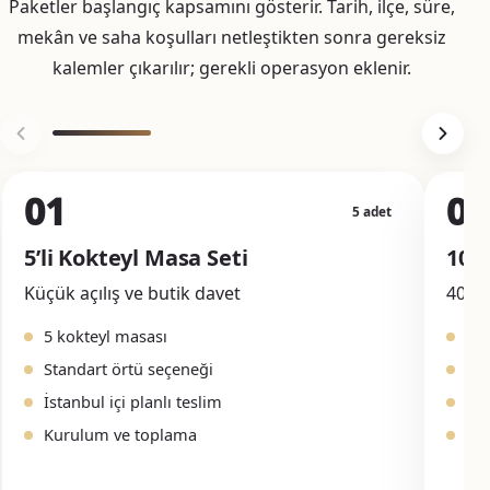
Paketler başlangıç kapsamını gösterir. Tarih, ilçe, süre,
mekân ve saha koşulları netleştikten sonra gereksiz
kalemler çıkarılır; gerekli operasyon eklenir.
01
02
5 adet
5’li Kokteyl Masa Seti
10’l
Küçük açılış ve butik davet
40–80
5 kokteyl masası
10
Standart örtü seçeneği
Ört
İstanbul içi planlı teslim
Yer
Kurulum ve toplama
Na