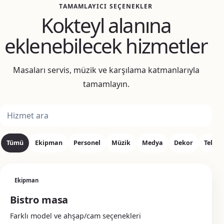
TAMAMLAYICI SEÇENEKLER
Kokteyl alanına
eklenebilecek hizmetler
Masaları servis, müzik ve karşılama katmanlarıyla
tamamlayın.
Ek hizmet ara
Tümü
Ekipman
Personel
Müzik
Medya
Dekor
Tekni
Ekipman
Bistro masa
Farklı model ve ahşap/cam seçenekleri