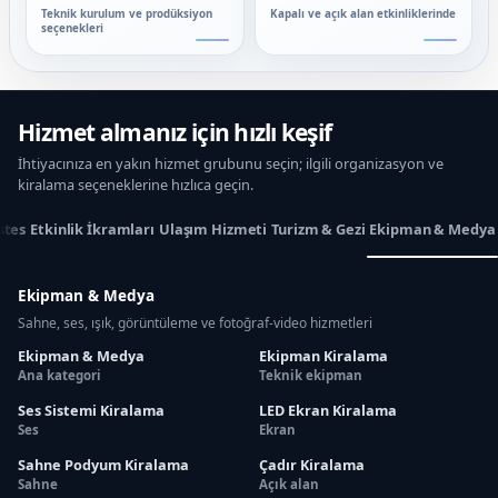
Teknik kurulum ve prodüksiyon
Kapalı ve açık alan etkinliklerinde
seçenekleri
Hizmet almanız için hızlı keşif
İhtiyacınıza en yakın hizmet grubunu seçin; ilgili organizasyon ve
kiralama seçeneklerine hızlıca geçin.
stes
Etkinlik İkramları
Ulaşım Hizmeti
Turizm & Gezi
Ekipman & Medya
Ekipman & Medya
Sahne, ses, ışık, görüntüleme ve fotoğraf-video hizmetleri
Ekipman & Medya
Ekipman Kiralama
Ana kategori
Teknik ekipman
Ses Sistemi Kiralama
LED Ekran Kiralama
Ses
Ekran
Sahne Podyum Kiralama
Çadır Kiralama
Sahne
Açık alan