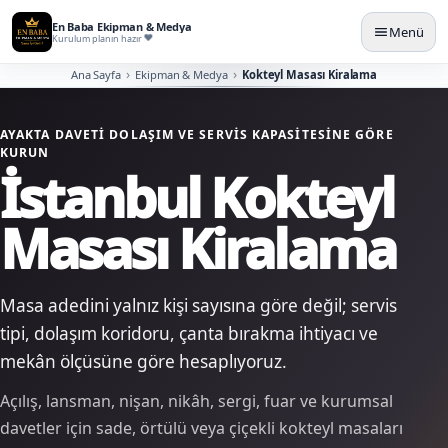
En Baba Ekipman & Medya
Menü
Kurulum planın hazır
Ana Sayfa
Ekipman & Medya
Kokteyl Masası Kiralama
AYAKTA DAVETI DOLAŞIM VE SERVIS KAPASITESINE GÖRE
KURUN
İstanbul Kokteyl
Masası Kiralama
Masa adedini yalnız kişi sayısına göre değil; servis
tipi, dolaşım koridoru, çanta bırakma ihtiyacı ve
mekân ölçüsüne göre hesaplıyoruz.
Açılış, lansman, nişan, nikâh, sergi, fuar ve kurumsal
davetler için sade, örtülü veya çiçekli kokteyl masaları