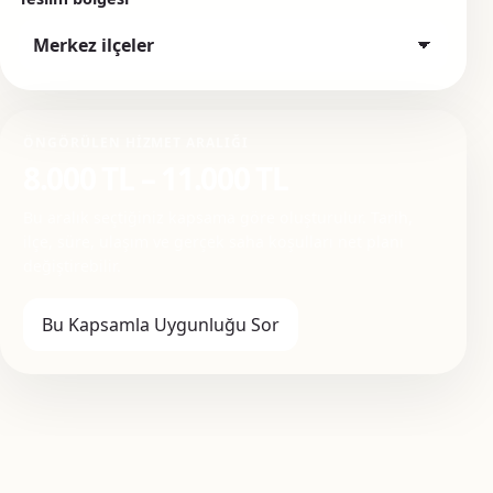
ÖNGÖRÜLEN HIZMET ARALIĞI
8.000 TL – 11.000 TL
Bu aralık seçtiğiniz kapsama göre oluşturulur. Tarih,
ilçe, süre, ulaşım ve gerçek saha koşulları net planı
değiştirebilir.
Bu Kapsamla Uygunluğu Sor