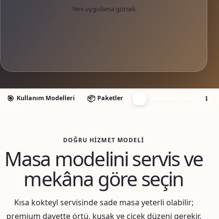
Yeni uygulama görseli
🧭
🎯
📦
🧩
Kullanım Modelleri
Paketler
Planlama Aracı
E
DOĞRU HIZMET MODELI
Masa modelini servis ve
mekâna göre seçin
Kısa kokteyl servisinde sade masa yeterli olabilir;
premium davette örtü, kuşak ve çiçek düzeni gerekir.