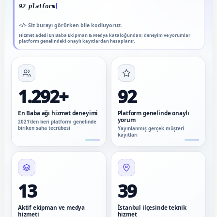
92 platform genelinde onaylı yorum
</>
Siz burayı görürken bile kodluyoruz.
Hizmet adedi En Baba Ekipman & Medya kataloğundan; deneyim ve yorumlar
platform genelindeki onaylı kayıtlardan hesaplanır.
1.292+
92
En Baba ağı hizmet deneyimi
Platform genelinde onaylı
yorum
2021’den beri platform genelinde
biriken saha tecrübesi
Yayınlanmış gerçek müşteri
kayıtları
13
39
Aktif ekipman ve medya
İstanbul ilçesinde teknik
hizmeti
hizmet