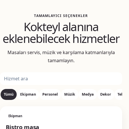
TAMAMLAYICI SEÇENEKLER
Kokteyl alanına
eklenebilecek hizmetler
Masaları servis, müzik ve karşılama katmanlarıyla
tamamlayın.
Ek hizmet ara
Tümü
Ekipman
Personel
Müzik
Medya
Dekor
Tekni
Ekipman
Bistro masa