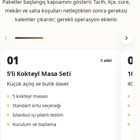
Paketler başlangıç kapsamını gösterir. Tarih, ilçe, süre,
mekân ve saha koşulları netleştikten sonra gereksiz
kalemler çıkarılır; gerekli operasyon eklenir.
01
02
5 adet
5’li Kokteyl Masa Seti
10’l
Küçük açılış ve butik davet
40–80
5 kokteyl masası
10
Standart örtü seçeneği
Ört
İstanbul içi planlı teslim
Yer
Kurulum ve toplama
Na