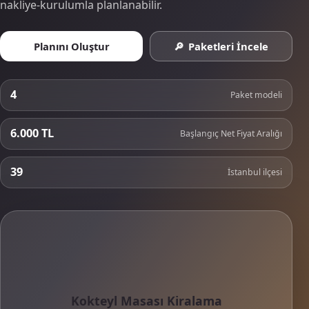
nakliye-kurulumla planlanabilir.
Planını Oluştur
Paketleri İncele
4
Paket modeli
6.000 TL
Başlangıç Net Fiyat Aralığı
39
İstanbul ilçesi
Kokteyl Masası Kiralama