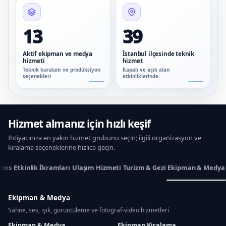
13
39
Aktif ekipman ve medya
İstanbul ilçesinde teknik
hizmeti
hizmet
Teknik kurulum ve prodüksiyon
Kapalı ve açık alan
seçenekleri
etkinliklerinde
Hizmet almanız için hızlı keşif
İhtiyacınıza en yakın hizmet grubunu seçin; ilgili organizasyon ve
kiralama seçeneklerine hızlıca geçin.
stes
Etkinlik İkramları
Ulaşım Hizmeti
Turizm & Gezi
Ekipman & Medya
Ekipman & Medya
Sahne, ses, ışık, görüntüleme ve fotoğraf-video hizmetleri
Ekipman & Medya
Ekipman Kiralama