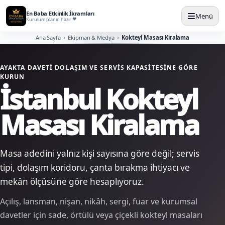
En Baba Etkinlik İkramları
Menü
Kurulum planın hazır
Ana Sayfa
Ekipman & Medya
Kokteyl Masası Kiralama
AYAKTA DAVETI DOLAŞIM VE SERVIS KAPASITESINE GÖRE
KURUN
İstanbul Kokteyl
Masası Kiralama
Masa adedini yalnız kişi sayısına göre değil; servis
tipi, dolaşım koridoru, çanta bırakma ihtiyacı ve
mekân ölçüsüne göre hesaplıyoruz.
Açılış, lansman, nişan, nikâh, sergi, fuar ve kurumsal
davetler için sade, örtülü veya çiçekli kokteyl masaları