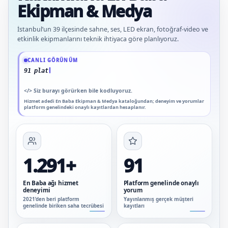
Ekipman & Medya
İstanbul’un 39 ilçesinde sahne, ses, LED ekran, fotoğraf-video ve
etkinlik ekipmanlarını teknik ihtiyaca göre planlıyoruz.
Güncel veriler: 1.291+ En Baba ağı hizmet deneyimi; 91 platform genelinde onay
CANLI GÖRÜNÜM
91 platform genelinde onaylı yorum
</>
Siz burayı görürken bile kodluyoruz.
Hizmet adedi En Baba Ekipman & Medya kataloğundan; deneyim ve yorumlar
platform genelindeki onaylı kayıtlardan hesaplanır.
1.291+
91
En Baba ağı hizmet
Platform genelinde onaylı
deneyimi
yorum
2021’den beri platform
Yayınlanmış gerçek müşteri
genelinde biriken saha tecrübesi
kayıtları