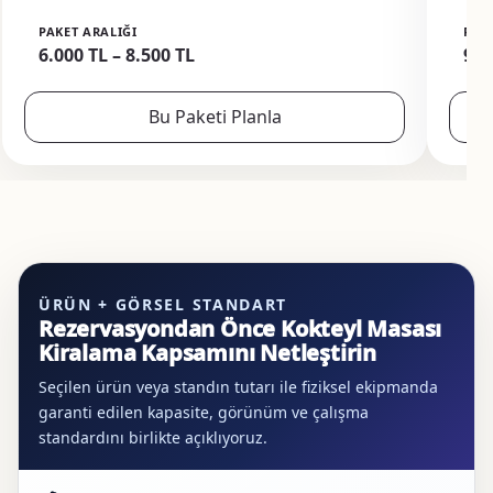
PAKET ARALIĞI
PAK
6.000 TL – 8.500 TL
9.0
Bu Paketi Planla
ÜRÜN + GÖRSEL STANDART
Rezervasyondan Önce Kokteyl Masası
Kiralama Kapsamını Netleştirin
Seçilen ürün veya standın tutarı ile fiziksel ekipmanda
garanti edilen kapasite, görünüm ve çalışma
standardını birlikte açıklıyoruz.