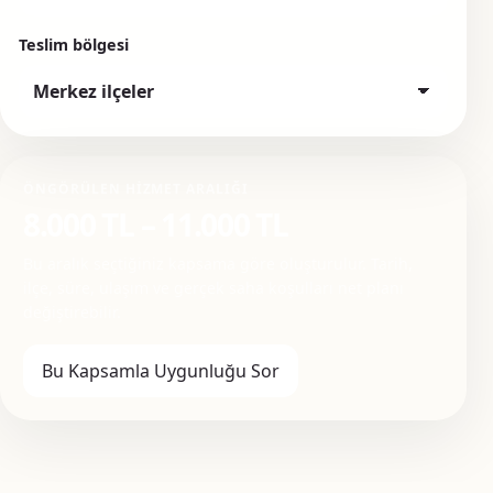
Teslim bölgesi
ÖNGÖRÜLEN HIZMET ARALIĞI
8.000 TL – 11.000 TL
Bu aralık seçtiğiniz kapsama göre oluşturulur. Tarih,
ilçe, süre, ulaşım ve gerçek saha koşulları net planı
değiştirebilir.
Bu Kapsamla Uygunluğu Sor