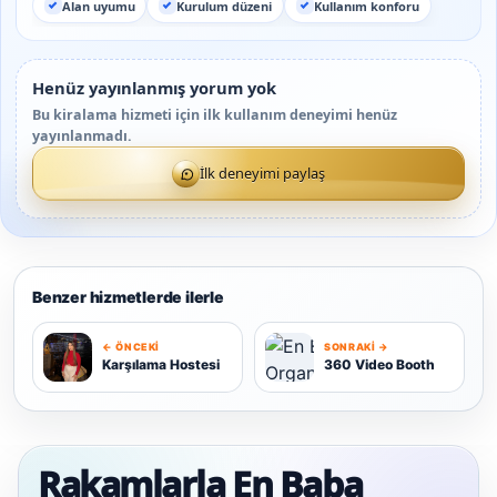
Alan uyumu
Kurulum düzeni
Kullanım konforu
Henüz yayınlanmış yorum yok
Bu kiralama hizmeti için ilk kullanım deneyimi henüz
yayınlanmadı.
İlk deneyimi paylaş
Benzer hizmetlerde ilerle
← ÖNCEKI
SONRAKI →
K
Karşılama Hostesi
360 Video Booth
3
Rakamlarla En Baba