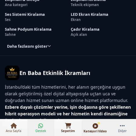
Ana kategori
Teknik ekipman
Ses Sistemi Kiralama
LED Ekran Kiralama
Ses
Ekran
Sahne Podyum Kiralama
Çadır Kiralama
Sahne
Açık alan
Daha fazlasını göster
En Baba Etkinlik İkramları
İstanbul’daki tüm hizmetlerini, her alanın gerçeğine uygun
olarak geliştirilmiş özel dijital altyapısıyla uçtan uca ve
₺16.000 – ₺75.000
doğrudan hizmet sunan uzman online hizmet platformudur.
Ezbere dayalı çözümler yerine, işin doğasına göre şekillenen
hibrit operasyon modeli ve her hizmetin kendi dinamiğine
özel çalışma modeli uygular.
Ana Sayfa
Destek
Sepetim
Diğer
Kategori Video