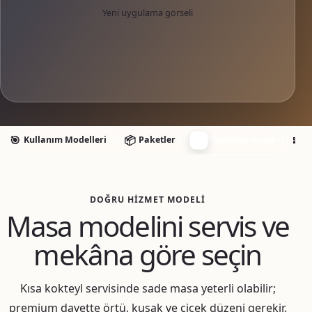
Yeni uygulama görseli
🧭
🎯
📦
🧩
Kullanım Modelleri
Paketler
Planlama Aracı
E
DOĞRU HIZMET MODELI
Masa modelini servis ve
mekâna göre seçin
Kısa kokteyl servisinde sade masa yeterli olabilir;
premium davette örtü, kuşak ve çiçek düzeni gerekir.