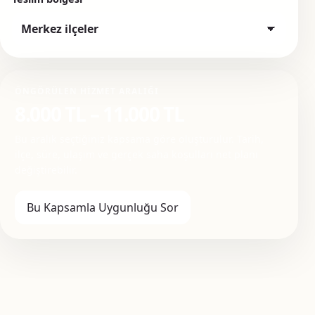
ÖNGÖRÜLEN HIZMET ARALIĞI
8.000 TL – 11.000 TL
Bu aralık seçtiğiniz kapsama göre oluşturulur. Tarih,
ilçe, süre, ulaşım ve gerçek saha koşulları net planı
değiştirebilir.
Bu Kapsamla Uygunluğu Sor