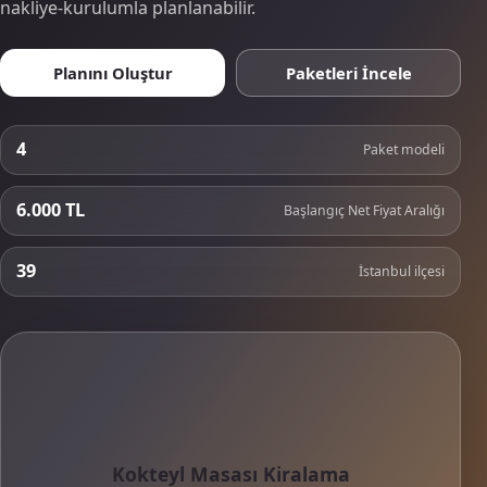
nakliye-kurulumla planlanabilir.
Planını Oluştur
Paketleri İncele
4
Paket modeli
6.000 TL
Başlangıç Net Fiyat Aralığı
39
İstanbul ilçesi
Kokteyl Masası Kiralama