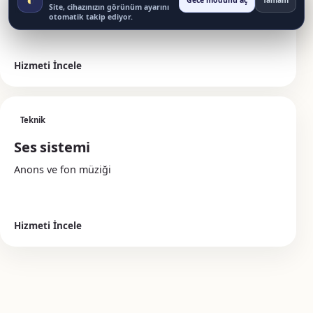
Gece modunu aç
Tamam
Site, cihazınızın görünüm ayarını
Karşılama ve yönlendirme
otomatik takip ediyor.
Hizmeti İncele
Teknik
Ses sistemi
Anons ve fon müziği
Hizmeti İncele