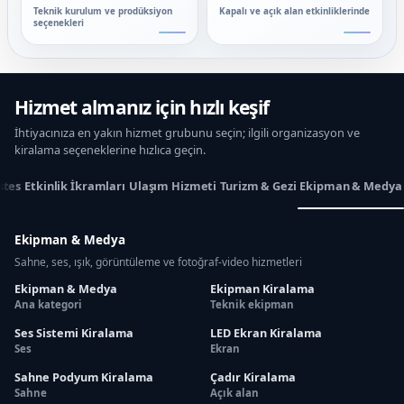
Teknik kurulum ve prodüksiyon
Kapalı ve açık alan etkinliklerinde
seçenekleri
Hizmet almanız için hızlı keşif
İhtiyacınıza en yakın hizmet grubunu seçin; ilgili organizasyon ve
kiralama seçeneklerine hızlıca geçin.
stes
Etkinlik İkramları
Ulaşım Hizmeti
Turizm & Gezi
Ekipman & Medya
Ekipman & Medya
Sahne, ses, ışık, görüntüleme ve fotoğraf-video hizmetleri
Ekipman & Medya
Ekipman Kiralama
Ana kategori
Teknik ekipman
Ses Sistemi Kiralama
LED Ekran Kiralama
Ses
Ekran
Sahne Podyum Kiralama
Çadır Kiralama
Sahne
Açık alan