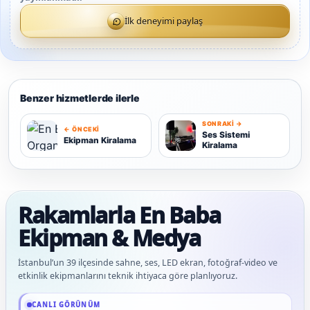
İlk deneyimi paylaş
Benzer hizmetlerde ilerle
SONRAKI →
← ÖNCEKI
S
Ses Sistemi
Ekipman Kiralama
Kiralama
E
Rakamlarla En Baba
Ekipman & Medya
İstanbul’un 39 ilçesinde sahne, ses, LED ekran, fotoğraf-video ve
etkinlik ekipmanlarını teknik ihtiyaca göre planlıyoruz.
Güncel veriler: 1.292+ En Baba ağı hizmet deneyimi; 92 platform genelinde onaylı
CANLI GÖRÜNÜM