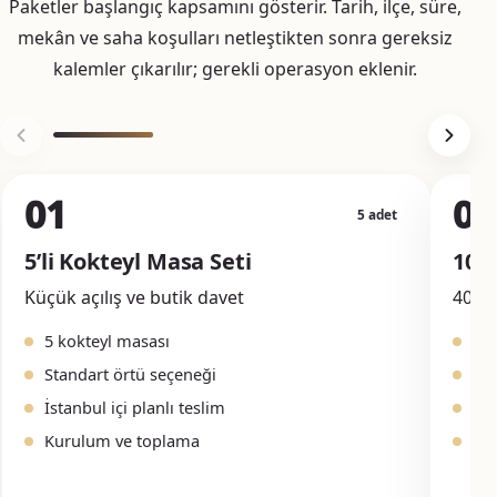
Paketler başlangıç kapsamını gösterir. Tarih, ilçe, süre,
mekân ve saha koşulları netleştikten sonra gereksiz
kalemler çıkarılır; gerekli operasyon eklenir.
01
02
5 adet
5’li Kokteyl Masa Seti
10’l
Küçük açılış ve butik davet
40–80
5 kokteyl masası
10
Standart örtü seçeneği
Ört
İstanbul içi planlı teslim
Yer
Kurulum ve toplama
Na