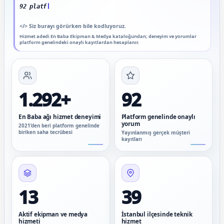
92 platform genelinde onaylı yorum
</>
Siz burayı görürken bile kodluyoruz.
Hizmet adedi En Baba Ekipman & Medya kataloğundan; deneyim ve yorumlar
platform genelindeki onaylı kayıtlardan hesaplanır.
1.292+
92
En Baba ağı hizmet deneyimi
Platform genelinde onaylı
yorum
2021’den beri platform genelinde
biriken saha tecrübesi
Yayınlanmış gerçek müşteri
kayıtları
13
39
Aktif ekipman ve medya
İstanbul ilçesinde teknik
hizmeti
hizmet