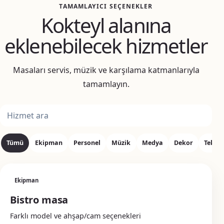
TAMAMLAYICI SEÇENEKLER
Kokteyl alanına
eklenebilecek hizmetler
Masaları servis, müzik ve karşılama katmanlarıyla
tamamlayın.
Ek hizmet ara
Tümü
Ekipman
Personel
Müzik
Medya
Dekor
Tekni
Ekipman
Bistro masa
Farklı model ve ahşap/cam seçenekleri