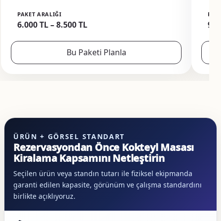
PAKET ARALIĞI
PAK
6.000 TL – 8.500 TL
9.0
Bu Paketi Planla
ÜRÜN + GÖRSEL STANDART
Rezervasyondan Önce Kokteyl Masası
Kiralama Kapsamını Netleştirin
Seçilen ürün veya standın tutarı ile fiziksel ekipmanda
garanti edilen kapasite, görünüm ve çalışma standardını
birlikte açıklıyoruz.