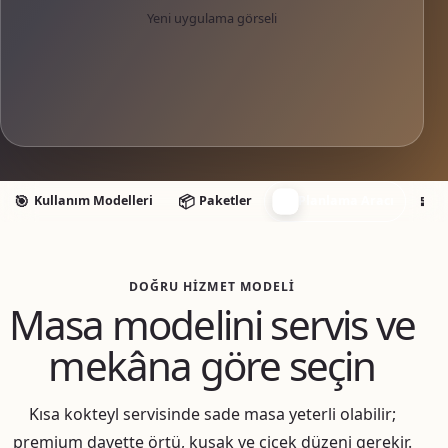
Yeni uygulama görseli
🧭
🎯
📦
🧩
Kullanım Modelleri
Paketler
Planlama Aracı
E
DOĞRU HIZMET MODELI
Masa modelini servis ve
mekâna göre seçin
Kısa kokteyl servisinde sade masa yeterli olabilir;
premium davette örtü, kuşak ve çiçek düzeni gerekir.