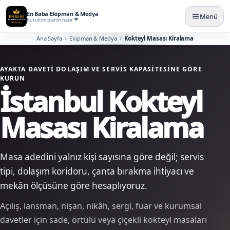
En Baba Ekipman & Medya
Menü
Kurulum planın hazır
Ana Sayfa
Ekipman & Medya
Kokteyl Masası Kiralama
AYAKTA DAVETI DOLAŞIM VE SERVIS KAPASITESINE GÖRE
KURUN
İstanbul Kokteyl
Masası Kiralama
Masa adedini yalnız kişi sayısına göre değil; servis
tipi, dolaşım koridoru, çanta bırakma ihtiyacı ve
mekân ölçüsüne göre hesaplıyoruz.
Açılış, lansman, nişan, nikâh, sergi, fuar ve kurumsal
davetler için sade, örtülü veya çiçekli kokteyl masaları