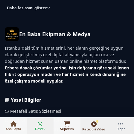
Daha fazlasını göster
En Baba Ekipman & Medya
İstanbul’daki tüm hizmetlerini, her alanın gerçeğine uygun
olarak geliştirilmiş özel dijital altyapısıyla uçtan uca ve
doğrudan hizmet sunan uzman online hizmet platformudur.
Ezbere dayalı çözümler yerine, işin doğasına göre şekillenen
hibrit operasyon modeli ve her hizmetin kendi dinamiğine
özel çalışma modeli uygular.
₺16.000 – ₺75.000
📘 Yasal Bilgiler
📜 Mesafeli Satış Sözleşmesi
⚖️ Fiyat Karşılaştırma Politikası
💳 Kapora ve İptal Politikası
Ana Sayfa
Destek
Sepetim
Diğer
Kategori Video