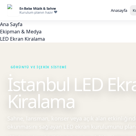
En Baba Müzik & Sahne
Anasayfa
K
Kurulum planın hazır
Ana Sayfa
Ekipman & Medya
LED Ekran Kiralama
İstanbul LED Ekr
Kiralama
Sahne, lansman, konser veya açık alan etkinliği
okunmasını sağlayan LED ekran kurulumunu planl