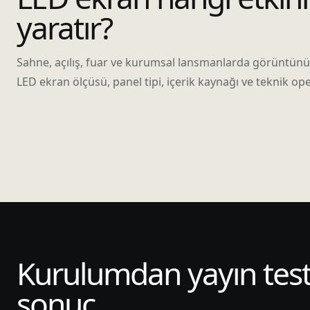
yaratır?
Sahne, açılış, fuar ve kurumsal lansmanlarda görüntün
LED ekran ölçüsü, panel tipi, içerik kaynağı ve teknik ope
Kurulumdan yayın tes
sonuç