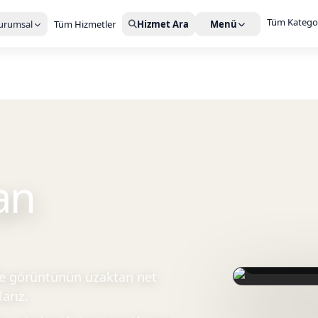
Tüm Kategor
urumsal
Tüm Hizmetler
Hizmet Ara
Menü
an
Sahne arkasında
nde görüntünün uzaktan net
arız.