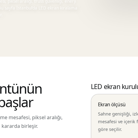
, piksel aralığı, truss güvenliği, enerji
. Bu sayfa İstanbul’da LED ekran kiralama
r.
üntünün
LED ekran kurul
başlar
Ekran ölçüsü
Sahne genişliği, izl
e mesafesi, piksel aralığı,
mesafesi ve içerik
 kararda birleşir.
göre seçilir.