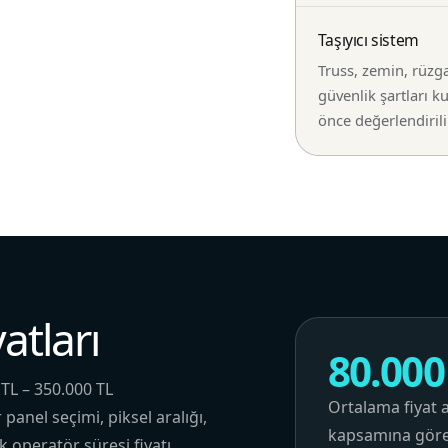
Taşıyıcı sistem
Truss, zemin, rüzg
güvenlik şartları 
önce değerlendirili
atları
80.000
 TL – 350.000 TL
Ortalama fiyat a
anel seçimi, piksel aralığı,
kapsamına göre 
k operatör süresi fiyatı