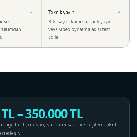
Teknik yayın
ar ve
Bilgisayar, kamera, canlı yayın
kurulumdan
veya video oynatma akışı test
r.
edilir.
 TL – 350.000 TL
ralığı; tarih, mekan, kurulum saati ve seçilen paket
netleşir.