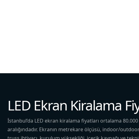
LED Ekran Kiralama Fiy
İstanbul’da LED ekran kiralama fiyatları ortalama 80.000
aralığındadır. Ekranın metrekare ölçüsü, indoor/outdoor p
truss ihtiyacı, kurulum yüksekliği, içerik kaynağı ve tekni