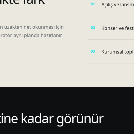
Açılış ve lans
ün uzaktan net okunması için
Konser ve fest
ratör aynı planda hazırlanır.
Kurumsal topla
tine kadar görünür