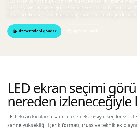
LED ekran yalnızca büyük bir görüntü yüzeyi değildir; izleme mesafesi
hattı ve yayın kaynağı doğru seçilmediğinde etkinlik kalitesi düşer
ihtiyacını teknik ayrıntıya boğmadan, karar verdiren bilgilerle anlatı
Hizmet talebi gönder
Kapsamı incele
LED ekran seçimi gör
nereden izleneceğiyle 
LED ekran kiralama sadece metrekaresiyle seçilmez. İzlem
sahne yüksekliği, içerik formatı, truss ve teknik ekip aynı