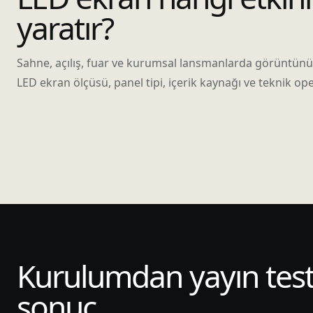
yaratır?
Sahne, açılış, fuar ve kurumsal lansmanlarda görüntün
LED ekran ölçüsü, panel tipi, içerik kaynağı ve teknik ope
Kurulumdan yayın tes
sonuç