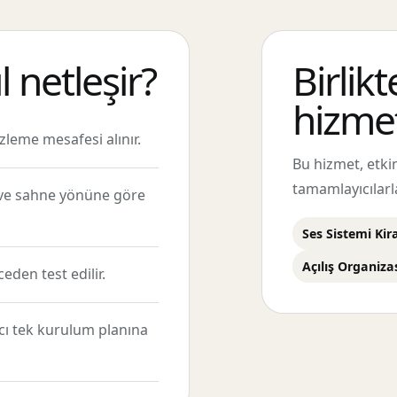
 netleşir?
Birlikt
hizmet
zleme mesafesi alınır.
Bu hizmet, etk
tamamlayıcılarl
ı ve sahne yönüne göre
Ses Sistemi Ki
Açılış Organiz
den test edilir.
acı tek kurulum planına