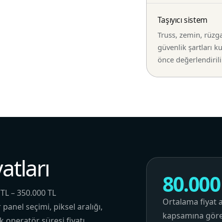
Taşıyıcı sistem
Truss, zemin, rüzg
güvenlik şartları 
önce değerlendirili
atları
80.000
 TL – 350.000 TL
Ortalama fiyat a
anel seçimi, piksel aralığı,
kapsamına göre 
k operatör süresi fiyatı