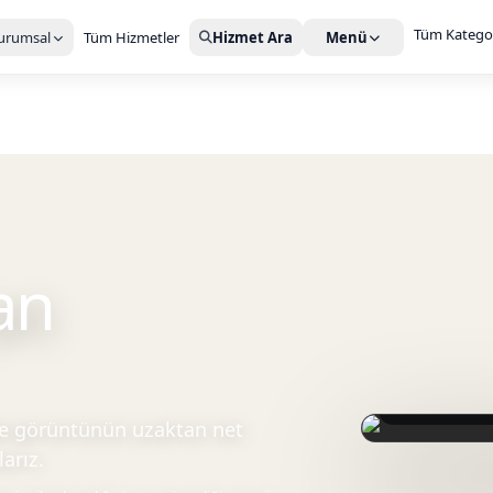
Tüm Kategor
urumsal
Tüm Hizmetler
Hizmet Ara
Menü
an
Sahne arkasında
nde görüntünün uzaktan net
arız.