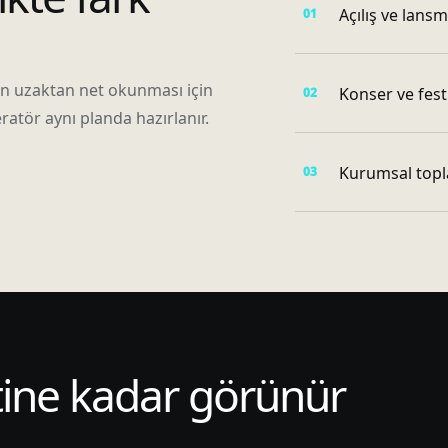
Açılış ve lans
ün uzaktan net okunması için
Konser ve fest
ratör aynı planda hazırlanır.
Kurumsal topla
tine kadar görünür