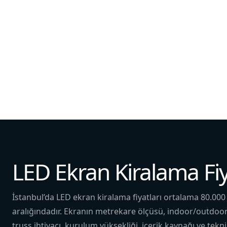
LED Ekran Kiralama Fiy
İstanbul’da LED ekran kiralama fiyatları ortalama 80.000
aralığındadır. Ekranın metrekare ölçüsü, indoor/outdoor p
truss ihtiyacı, kurulum yüksekliği, içerik kaynağı ve tekni