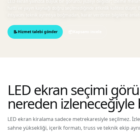
LED ekran yalnızca büyük bir görüntü yüzeyi değildir; izleme mesafesi
hattı ve yayın kaynağı doğru seçilmediğinde etkinlik kalitesi düşer
ihtiyacını teknik ayrıntıya boğmadan, karar verdiren bilgilerle anlatı
Hizmet talebi gönder
Kapsamı incele
LED ekran seçimi gör
nereden izleneceğiyle 
LED ekran kiralama sadece metrekaresiyle seçilmez. İzlem
sahne yüksekliği, içerik formatı, truss ve teknik ekip aynı