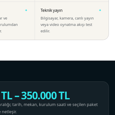
Teknik yayın
ar ve
Bilgisayar, kamera, canlı yayın
kurulumdan
veya video oynatma akışı test
r.
edilir.
 TL – 350.000 TL
ralığı; tarih, mekan, kurulum saati ve seçilen paket
netleşir.