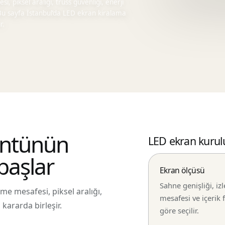
, piksel aralığı, truss güvenliği, enerji
. Bu sayfa İstanbul’da LED ekran kiralama
r.
üntünün
LED ekran kurul
başlar
Ekran ölçüsü
Sahne genişliği, izl
e mesafesi, piksel aralığı,
mesafesi ve içerik
 kararda birleşir.
göre seçilir.