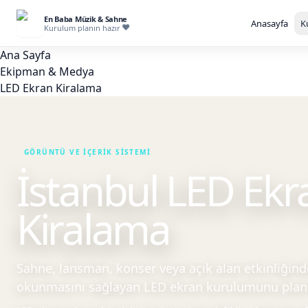
En Baba Müzik & Sahne
Anasayfa
K
Kurulum planın hazır
Ana Sayfa
Ekipman & Medya
LED Ekran Kiralama
İstanbul LED Ekr
Kiralama
Sahne, lansman, konser veya açık alan etkinliği
okunmasını sağlayan LED ekran kurulumunu planl