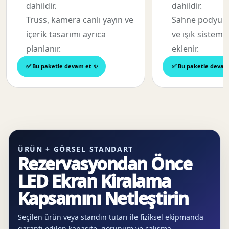
dahildir.
dahildir.
Truss, kamera canlı yayın ve
Sahne podyum,
içerik tasarımı ayrıca
ve ışık sistemi
planlanır.
eklenir.
Bu paketle devam et
Bu paketle devam
ÜRÜN + GÖRSEL STANDART
Rezervasyondan Önce
LED Ekran Kiralama
Kapsamını Netleştirin
Seçilen ürün veya standın tutarı ile fiziksel ekipmanda
garanti edilen kapasite, görünüm ve çalışma