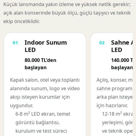
Küçük lansmanda yakın izleme ve yüksek netlik gerekir;
açık alan konserinde büyük ölçü, güçlü taşıyıcı ve teknik
ekip önceliklidir.
Indoor Sunum
Sahne A
LED
LED
80.000 TL’den
140.000 TL
başlayan
başlayan
Kapalı salon, otel veya toplantı
Açılış, konser, m
alanında sunum, logo ve video
sahne programın
akışı isteyen kurumlar için
arka plan isteyen 
uygundur.
için hazırlanır.
6-8 m² LED ekran, temel
12-18 m² ekran
görüntü bağlantısı,
yerleşimi, gör
kurulum ve test süreci
ve teknik oper