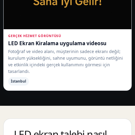
GERÇEK HIZMET GÖRÜNTÜSÜ
LED Ekran Kiralama uygulama videosu
Fotoğraf ve video alanı, müşterinin sadece ekranı değil;
kurulum yüksekliğini, sahne uyumunu, görüntü netliğini
ve etkinlik içindeki gerçek kullanımını görmesi için
tasarlandı.
İstanbul
LED ekran talebi nasıl