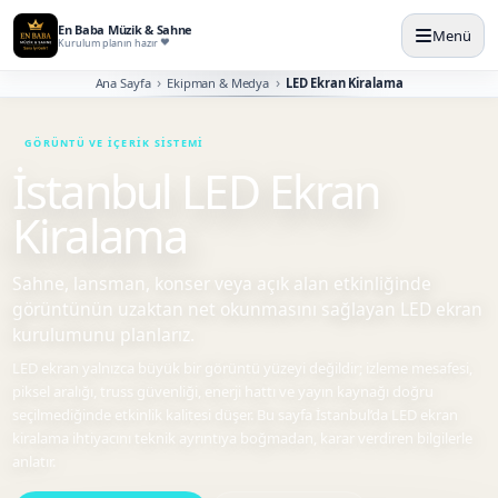
En Baba Müzik & Sahne
Menü
Kurulum planın hazır
Ana Sayfa
Ekipman & Medya
LED Ekran Kiralama
İstanbul LED Ekran
Kiralama
Sahne, lansman, konser veya açık alan etkinliğinde
görüntünün uzaktan net okunmasını sağlayan LED ekran
kurulumunu planlarız.
LED ekran yalnızca büyük bir görüntü yüzeyi değildir; izleme mesafesi,
piksel aralığı, truss güvenliği, enerji hattı ve yayın kaynağı doğru
seçilmediğinde etkinlik kalitesi düşer. Bu sayfa İstanbul’da LED ekran
kiralama ihtiyacını teknik ayrıntıya boğmadan, karar verdiren bilgilerle
anlatır.