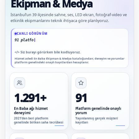
Ekipman & Medya
İstanbul’un 39 ilçesinde sahne, ses, LED ekran, fotoğraf-video ve
etkinlik ekipmanlarını teknik ihtiyaca göre planlıyoruz.
Güncel veriler: 1.291+ En Baba ağı hizmet deneyimi; 91 platform genelinde onay
CANLI GÖRÜNÜM
91 platform genelinde onaylı yorum
</>
Siz burayı görürken bile kodluyoruz.
Hizmet adedi En Baba Ekipman & Medya kataloğundan; deneyim ve yorumlar
platform genelindeki onaylı kayıtlardan hesaplanır.
1.291+
91
En Baba ağı hizmet
Platform genelinde onaylı
deneyimi
yorum
2021’den beri platform
Yayınlanmış gerçek müşteri
genelinde biriken saha tecrübesi
kayıtları