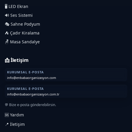
🖥️ LED Ekran
🔊 Ses Sistemi
🎭 Sahne Podyum
⛺ Çadır Kiralama
🪑 Masa Sandalye
📩 İletişim
KURUMSAL E-POSTA
info@enbabaorganizasyon.com
KURUMSAL E-POSTA
info@enbabaorganizasyon.com.tr
💬 Bize e-posta gönderebilirsin.
🆘 Yardım
📍 İletişim