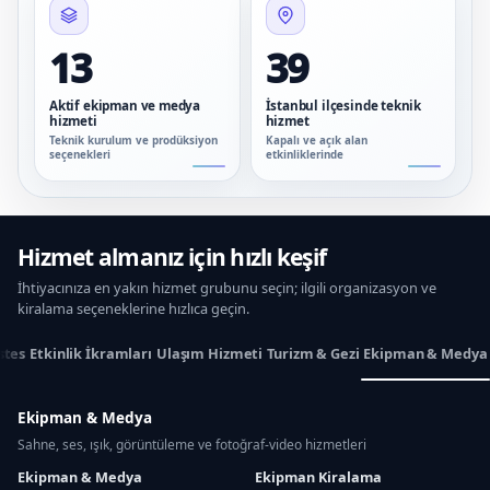
13
39
Aktif ekipman ve medya
İstanbul ilçesinde teknik
hizmeti
hizmet
Teknik kurulum ve prodüksiyon
Kapalı ve açık alan
seçenekleri
etkinliklerinde
Hizmet almanız için hızlı keşif
İhtiyacınıza en yakın hizmet grubunu seçin; ilgili organizasyon ve
kiralama seçeneklerine hızlıca geçin.
stes
Etkinlik İkramları
Ulaşım Hizmeti
Turizm & Gezi
Ekipman & Medya
Ekipman & Medya
Sahne, ses, ışık, görüntüleme ve fotoğraf-video hizmetleri
Ekipman & Medya
Ekipman Kiralama