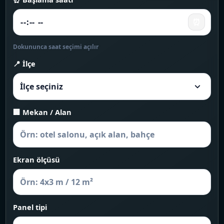
⏰
Dokununca saat seçimi açılır
📍 İlçe
🏢 Mekan / Alan
Ekran ölçüsü
Panel tipi