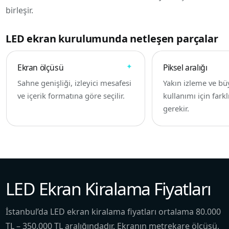
birleşir.
LED ekran kurulumunda netleşen parçalar
Ekran ölçüsü
Piksel aralığı
Sahne genişliği, izleyici mesafesi
Yakın izleme ve bü
ve içerik formatına göre seçilir.
kullanımı için fark
gerekir.
LED Ekran Kiralama Fiyatları
İstanbul’da LED ekran kiralama fiyatları ortalama 80.000
TL – 350.000 TL aralığındadır. Ekranın metrekare ölçüsü,