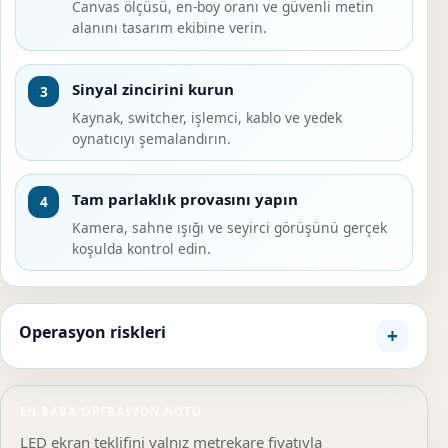
Canvas ölçüsü, en-boy oranı ve güvenli metin
alanını tasarım ekibine verin.
Sinyal zincirini kurun
3
Kaynak, switcher, işlemci, kablo ve yedek
oynatıcıyı şemalandırın.
Tam parlaklık provasını yapın
4
Kamera, sahne ışığı ve seyirci görüşünü gerçek
koşulda kontrol edin.
Operasyon riskleri
EN BABA OPERASYON NOTU
LED ekran teklifini yalnız metrekare fiyatıyla