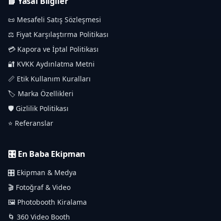
📘 Yasal Bilgiler
📜 Mesafeli Satış Sözleşmesi
⚖️ Fiyat Karşılaştırma Politikası
💳 Kapora ve İptal Politikası
🔐 KVKK Aydınlatma Metni
📏 Etik Kullanım Kuralları
🏷️ Marka Özellikleri
🛡️ Gizlilik Politikası
⭐ Referanslar
🎛️ En Baba Ekipman
🎛️ Ekipman & Medya
🎬 Fotoğraf & Video
🖼️ Photobooth Kiralama
🌀 360 Video Booth