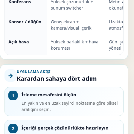
Konferans
Yüksek çözünürlük +
Metin ve gra
sunum switcher
okunabilirliğ
Konser / düğün
Geniş ekran +
Uzaktan gör
kamera/visual içerik
atmosfer güç
Açık hava
Yüksek parlaklık + hava
Gün ışığı ve
koruması
yönetilir.
UYGULAMA AKIŞI
→
Karardan sahaya dört adım
İzleme mesafesini ölçün
1
En yakın ve en uzak seyirci noktasına göre piksel
aralığını seçin.
İçeriği gerçek çözünürlükte hazırlayın
2