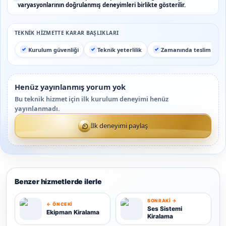
varyasyonlarının doğrulanmış deneyimleri birlikte gösterilir.
TEKNIK HIZMETTE KARAR BAŞLIKLARI
Kurulum güvenliği
Teknik yeterlilik
Zamanında teslim
Henüz yayınlanmış yorum yok
Bu teknik hizmet için ilk kurulum deneyimi henüz
yayınlanmadı.
İlk deneyimi paylaş
Benzer hizmetlerde ilerle
SONRAKI →
← ÖNCEKI
Ses Sistemi
Ekipman Kiralama
Kiralama
E
S