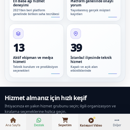
En Baba ağı hizmet
Platform genelinde onaylı
deneyimi
yorum
2021’den beri platform
Yayınlanmış gerçek müşteri
genelinde biriken saha tecrübesi
kayıtları
13
39
Aktif ekipman ve medya
İstanbul ilçesinde teknik
hizmeti
hizmet
Teknik kurulum ve prodüksiyon
Kapalı ve açık alan
seçenekleri
etkinliklerinde
₺83.500 – ₺374.000
Hizmet almanız için hızlı keşif
İhtiyacınıza en yakın hizmet grubunu seçin; ilgili organizasyon ve
kiralama seçeneklerine hızlıca geçin.
Popüler
Özel Günler
Çocuk Eğlence
Müzik & Sahne
Personel & Hoste
Ana Sayfa
Destek
Sepetim
Diğer
Kategori Video