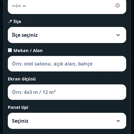
📍 İlçe
🏢 Mekan / Alan
Ekran ölçüsü
Panel tipi