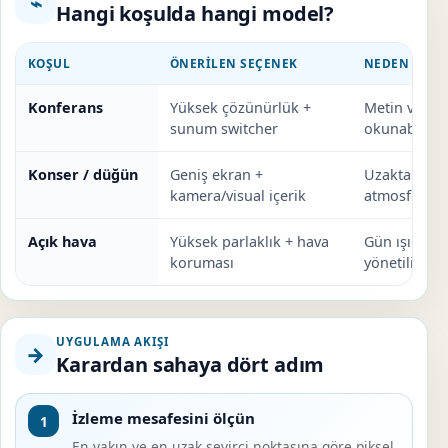
⌁
Hangi koşulda hangi model?
KOŞUL
ÖNERILEN SEÇENEK
NEDEN UYG
Konferans
Yüksek çözünürlük +
Metin ve gra
sunum switcher
okunabilirliğ
Konser / düğün
Geniş ekran +
Uzaktan gör
kamera/visual içerik
atmosfer güç
Açık hava
Yüksek parlaklık + hava
Gün ışığı ve
koruması
yönetilir.
UYGULAMA AKIŞI
→
Karardan sahaya dört adım
İzleme mesafesini ölçün
1
En yakın ve en uzak seyirci noktasına göre piksel