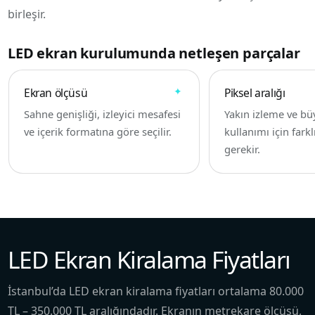
birleşir.
LED ekran kurulumunda netleşen parçalar
Ekran ölçüsü
Piksel aralığı
Sahne genişliği, izleyici mesafesi
Yakın izleme ve bü
ve içerik formatına göre seçilir.
kullanımı için fark
gerekir.
LED Ekran Kiralama Fiyatları
İstanbul’da LED ekran kiralama fiyatları ortalama 80.000
TL – 350.000 TL aralığındadır. Ekranın metrekare ölçüsü,