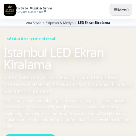
En Baba Müzik & Sahne
Menü
Kurulum planın hazır
Ana Sayfa
Ekipman & Medya
LED Ekran Kiralama
İstanbul LED Ekran
Kiralama
Sahne, lansman, konser veya açık alan etkinliğinde
görüntünün uzaktan net okunmasını sağlayan LED ekran
kurulumunu planlarız.
LED ekran yalnızca büyük bir görüntü yüzeyi değildir; izleme mesafesi,
piksel aralığı, truss güvenliği, enerji hattı ve yayın kaynağı doğru
seçilmediğinde etkinlik kalitesi düşer. Bu sayfa İstanbul’da LED ekran
kiralama ihtiyacını teknik ayrıntıya boğmadan, karar verdiren bilgilerle
anlatır.