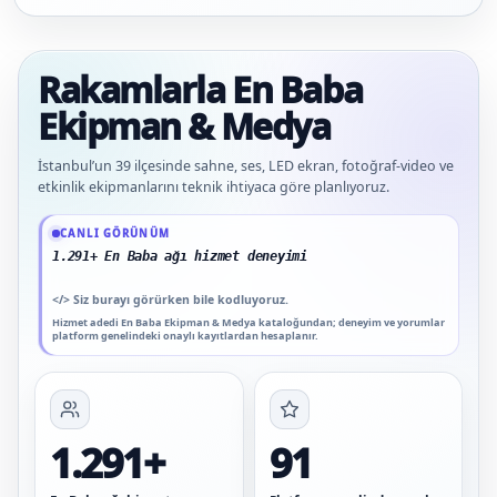
Rakamlarla En Baba
Ekipman & Medya
İstanbul’un 39 ilçesinde sahne, ses, LED ekran, fotoğraf-video ve
etkinlik ekipmanlarını teknik ihtiyaca göre planlıyoruz.
Güncel veriler: 1.291+ En Baba ağı hizmet deneyimi; 91 platform genelinde onay
CANLI GÖRÜNÜM
1.291+ En Baba ağı hizmet deneyimi
</>
Siz burayı görürken bile kodluyoruz.
Hizmet adedi En Baba Ekipman & Medya kataloğundan; deneyim ve yorumlar
platform genelindeki onaylı kayıtlardan hesaplanır.
1.291+
91