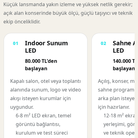
Küçük lansmanda yakın izleme ve yüksek netlik gerekir;
açık alan konserinde büyük ölçü, güçlü taşıyıcı ve teknik
ekip önceliklidir.
Indoor Sunum
Sahne A
LED
LED
80.000 TL’den
140.000 TL
başlayan
başlayan
Kapalı salon, otel veya toplantı
Açılış, konser, m
alanında sunum, logo ve video
sahne programın
akışı isteyen kurumlar için
arka plan isteyen 
uygundur.
için hazırlanır.
6-8 m² LED ekran, temel
12-18 m² ekran
görüntü bağlantısı,
yerleşimi, gör
kurulum ve test süreci
ve teknik oper