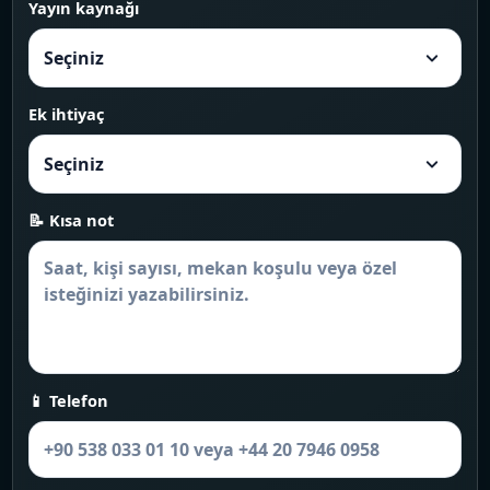
Yayın kaynağı
Ek ihtiyaç
📝 Kısa not
📱 Telefon