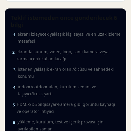
Teklif istemeden önce gönderilecek 6
bilgi
ekranı izleyecek yaklaşık kişi sayısı ve en uzak izleme
1
mesafesi
ekranda sunum, video, logo, canlı kamera veya
2
karma içerik kullanılacağı
istenen yaklaşık ekran oranı/ölçüsü ve sahnedeki
3
konumu
indoor/outdoor alan, kurulum zemini ve
4
taşıyıcı/truss şartı
HDMI/SDI/bilgisayar/kamera gibi görüntü kaynağı
5
ve operatör ihtiyacı
yükleme, kurulum, test ve içerik provası için
6
ayrılabilen zaman