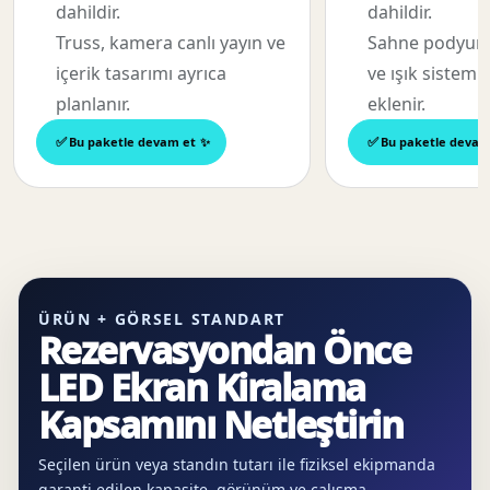
dahildir.
dahildir.
Truss, kamera canlı yayın ve
Sahne podyum,
içerik tasarımı ayrıca
ve ışık sistemi
planlanır.
eklenir.
Bu paketle devam et
Bu paketle devam
ÜRÜN + GÖRSEL STANDART
Rezervasyondan Önce
LED Ekran Kiralama
Kapsamını Netleştirin
Seçilen ürün veya standın tutarı ile fiziksel ekipmanda
garanti edilen kapasite, görünüm ve çalışma