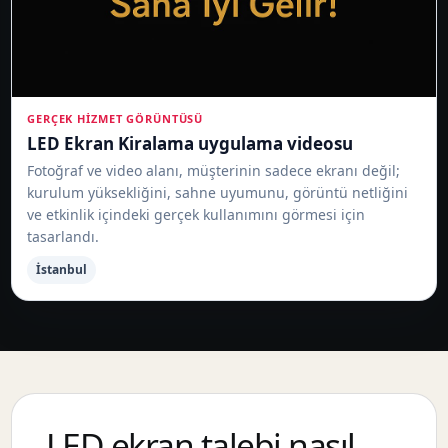
GERÇEK HIZMET GÖRÜNTÜSÜ
LED Ekran Kiralama uygulama videosu
Fotoğraf ve video alanı, müşterinin sadece ekranı değil;
kurulum yüksekliğini, sahne uyumunu, görüntü netliğini
ve etkinlik içindeki gerçek kullanımını görmesi için
tasarlandı.
İstanbul
LED ekran talebi nasıl