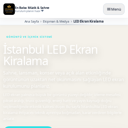
En Baba Müzik & Sahne
Menü
Kurulum planın hazır
Ana Sayfa
Ekipman & Medya
LED Ekran Kiralama
İstanbul LED Ekran
Kiralama
Sahne, lansman, konser veya açık alan etkinliğinde
görüntünün uzaktan net okunmasını sağlayan LED ekran
kurulumunu planlarız.
LED ekran yalnızca büyük bir görüntü yüzeyi değildir; izleme mesafesi,
piksel aralığı, truss güvenliği, enerji hattı ve yayın kaynağı doğru
seçilmediğinde etkinlik kalitesi düşer. Bu sayfa İstanbul’da LED ekran
kiralama ihtiyacını teknik ayrıntıya boğmadan, karar verdiren bilgilerle
anlatır.