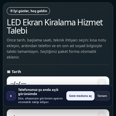
☀️
İyi günler, hoş geldin
LED Ekran Kiralama Hizmet
Talebi
Önce tarih, başlama saati, teknik ihtiyacı seçin; kısa notu
ekleyin, ardından telefon ve en son ad soyad bilgisiyle
talebi tamamlayın. Seçtiğiniz paket forma otomatik
eklenir.
📅 Tarih
📅
Telefonunuz şu anda açık
görünümde
◐
Dokununca takvim açılır
Gece modunu aç
Tamam
Site, cihazınızın görünüm ayarını
otomatik takip ediyor.
⏰ Başlama saati