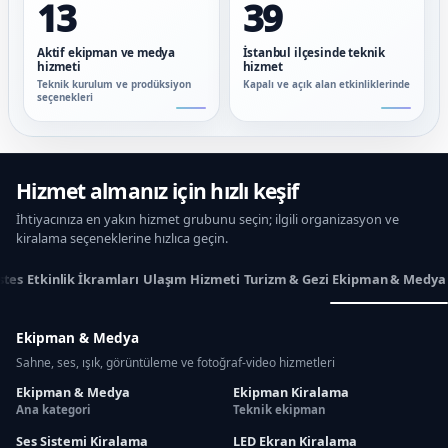
13
39
Aktif ekipman ve medya
İstanbul ilçesinde teknik
hizmeti
hizmet
Teknik kurulum ve prodüksiyon
Kapalı ve açık alan etkinliklerinde
seçenekleri
Hizmet almanız için hızlı keşif
İhtiyacınıza en yakın hizmet grubunu seçin; ilgili organizasyon ve
kiralama seçeneklerine hızlıca geçin.
stes
Etkinlik İkramları
Ulaşım Hizmeti
Turizm & Gezi
Ekipman & Medya
Ekipman & Medya
Sahne, ses, ışık, görüntüleme ve fotoğraf-video hizmetleri
Ekipman & Medya
Ekipman Kiralama
Ana kategori
Teknik ekipman
Ses Sistemi Kiralama
LED Ekran Kiralama