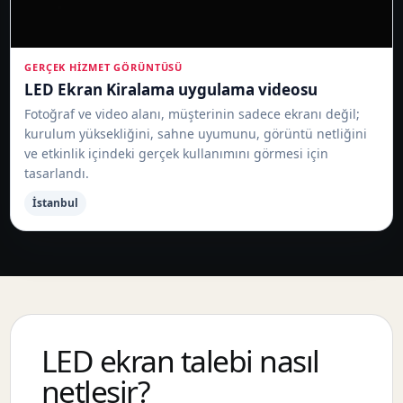
GERÇEK HIZMET GÖRÜNTÜSÜ
LED Ekran Kiralama uygulama videosu
Fotoğraf ve video alanı, müşterinin sadece ekranı değil;
kurulum yüksekliğini, sahne uyumunu, görüntü netliğini
ve etkinlik içindeki gerçek kullanımını görmesi için
tasarlandı.
İstanbul
LED ekran talebi nasıl
netleşir?