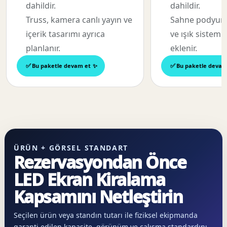
dahildir.
dahildir.
Truss, kamera canlı yayın ve
Sahne podyum,
içerik tasarımı ayrıca
ve ışık sistemi
planlanır.
eklenir.
Bu paketle devam et
Bu paketle devam
ÜRÜN + GÖRSEL STANDART
Rezervasyondan Önce
LED Ekran Kiralama
Kapsamını Netleştirin
Seçilen ürün veya standın tutarı ile fiziksel ekipmanda
garanti edilen kapasite, görünüm ve çalışma standardını