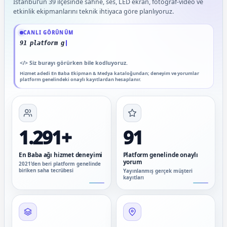
İstanbul’un 39 ilçesinde sahne, ses, LED ekran, fotoğraf-video ve
etkinlik ekipmanlarını teknik ihtiyaca göre planlıyoruz.
Güncel veriler: 1.291+ En Baba ağı hizmet deneyimi; 91 platform genelinde onaylı
CANLI GÖRÜNÜM
91 platform genelinde onaylı yorum
</>
Siz burayı görürken bile kodluyoruz.
Hizmet adedi En Baba Ekipman & Medya kataloğundan; deneyim ve yorumlar
platform genelindeki onaylı kayıtlardan hesaplanır.
1.291+
91
En Baba ağı hizmet deneyimi
Platform genelinde onaylı
yorum
2021’den beri platform genelinde
biriken saha tecrübesi
Yayınlanmış gerçek müşteri
kayıtları