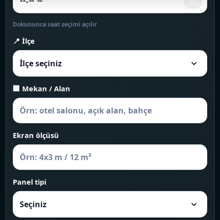
⏰
Dokununca saat seçimi açılır
📍 İlçe
🏢 Mekan / Alan
Ekran ölçüsü
Panel tipi