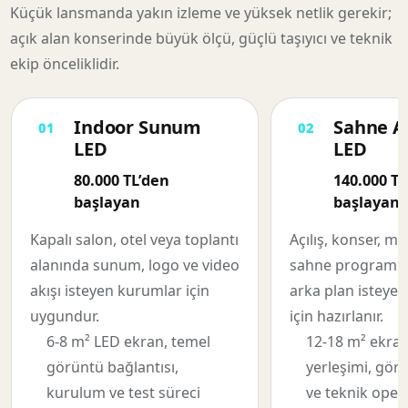
Küçük lansmanda yakın izleme ve yüksek netlik gerekir;
açık alan konserinde büyük ölçü, güçlü taşıyıcı ve teknik
ekip önceliklidir.
Indoor Sunum
Sahne A
LED
LED
80.000 TL’den
140.000 TL
başlayan
başlayan
Kapalı salon, otel veya toplantı
Açılış, konser, m
alanında sunum, logo ve video
sahne programın
akışı isteyen kurumlar için
arka plan isteyen 
uygundur.
için hazırlanır.
6-8 m² LED ekran, temel
12-18 m² ekran
görüntü bağlantısı,
yerleşimi, gör
kurulum ve test süreci
ve teknik oper