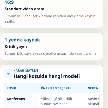
16:9
Standart video oranı
Sunum ve video içeriklerinde yeniden ölçekleme kaybını
azaltır.
1 yedek kaynak
Kritik yayın
Sunum bilgisayarı veya oynatıcı arızasında kesintiyi önler.
KARAR MATRISI
⌁
Hangi koşulda hangi model?
KOŞUL
ÖNERILEN SEÇENEK
NEDEN UYG
Konferans
Yüksek çözünürlük +
Metin ve gra
sunum switcher
okunabilirliğ