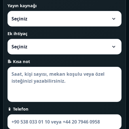
Yayın kaynağı
Ek ihtiyaç
📝 Kısa not
📱 Telefon