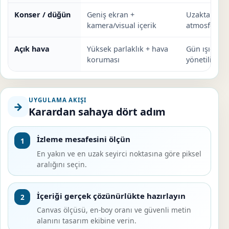
Konser / düğün
Geniş ekran +
Uzaktan gör
kamera/visual içerik
atmosfer güç
Açık hava
Yüksek parlaklık + hava
Gün ışığı ve
koruması
yönetilir.
UYGULAMA AKIŞI
→
Karardan sahaya dört adım
İzleme mesafesini ölçün
1
En yakın ve en uzak seyirci noktasına göre piksel
aralığını seçin.
İçeriği gerçek çözünürlükte hazırlayın
2
Canvas ölçüsü, en-boy oranı ve güvenli metin
alanını tasarım ekibine verin.