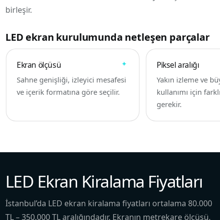
birleşir.
LED ekran kurulumunda netleşen parçalar
Ekran ölçüsü
Piksel aralığı
Sahne genişliği, izleyici mesafesi
Yakın izleme ve bü
ve içerik formatına göre seçilir.
kullanımı için fark
gerekir.
LED Ekran Kiralama Fiyatları
İstanbul’da LED ekran kiralama fiyatları ortalama 80.000
TL – 350.000 TL aralığındadır. Ekranın metrekare ölçüsü,