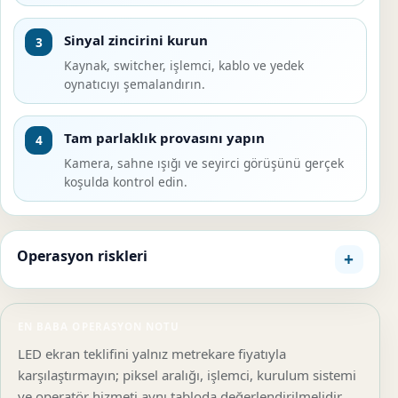
Sinyal zincirini kurun
3
Kaynak, switcher, işlemci, kablo ve yedek
oynatıcıyı şemalandırın.
Tam parlaklık provasını yapın
4
Kamera, sahne ışığı ve seyirci görüşünü gerçek
koşulda kontrol edin.
Operasyon riskleri
EN BABA OPERASYON NOTU
LED ekran teklifini yalnız metrekare fiyatıyla
karşılaştırmayın; piksel aralığı, işlemci, kurulum sistemi
ve operatör hizmeti aynı tabloda değerlendirilmelidir.