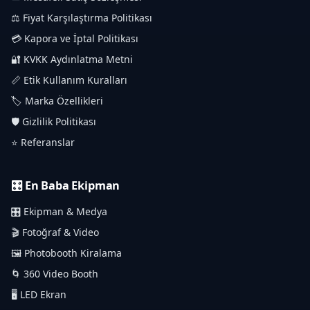
⚖️ Fiyat Karşılaştırma Politikası
💳 Kapora ve İptal Politikası
🔐 KVKK Aydınlatma Metni
📏 Etik Kullanım Kuralları
🏷️ Marka Özellikleri
🛡️ Gizlilik Politikası
⭐ Referanslar
🎛️ En Baba Ekipman
🎛️ Ekipman & Medya
🎬 Fotoğraf & Video
🖼️ Photobooth Kiralama
🌀 360 Video Booth
🖥️ LED Ekran