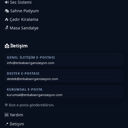
🔊 Ses Sistemi
🎭 Sahne Podyum
⛺ Çadır Kiralama
🪑 Masa Sandalye
📩 İletişim
GENEL İLETIŞIM E-POSTASI
info@enbabaorganizasyon.com
DESTEK E-POSTASI
destek@enbabaorganizasyon.com
KURUMSAL E-POSTA
kurumsal@enbabaorganizasyon.com
💬 Bize e-posta gönderebilirsin.
🆘 Yardım
📍 İletişim