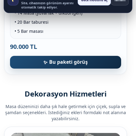
Gece modunu aç
Tamam
• 60 Napolyon sandalye
Site, cihazınızın görünüm ayarını
otomatik takip ediyor.
• 14 Masa (yuvarlak + dikdörtgen)
• 20 Bar taburesi
• 5 Bar masası
90.000 TL
Bu paketi görüş
Dekorasyon Hizmetleri
Masa düzeninizi daha şık hale getirmek için çiçek, supla ve
şamdan seçenekleri. İstediğiniz ekleri formdaki not alanına
yazabilirsiniz.