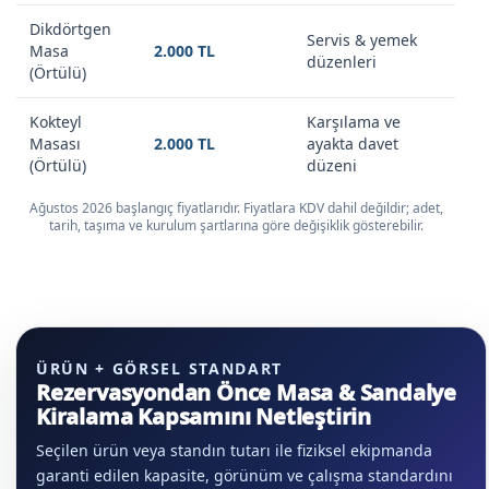
Dikdörtgen
Servis & yemek
Masa
2.000 TL
düzenleri
(Örtülü)
Kokteyl
Karşılama ve
Masası
2.000 TL
ayakta davet
(Örtülü)
düzeni
Ağustos 2026 başlangıç fiyatlarıdır. Fiyatlara KDV dahil değildir; adet,
tarih, taşıma ve kurulum şartlarına göre değişiklik gösterebilir.
ÜRÜN + GÖRSEL STANDART
Rezervasyondan Önce Masa & Sandalye
Kiralama Kapsamını Netleştirin
Seçilen ürün veya standın tutarı ile fiziksel ekipmanda
garanti edilen kapasite, görünüm ve çalışma standardını