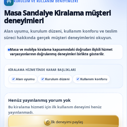
KURULUM VE KULLANIM DENEYIMLERI
Masa Sandalye Kiralama müşteri
deneyimleri
Alan uyumu, kurulum düzeni, kullanım konforu ve teslim
süreci hakkında gerçek müşteri deneyimlerini okuyun.
Masa ve mobilya kiralama kapsamındaki doğrudan ilişkili hizmet
varyasyonlarının doğrulanmış deneyimleri birlikte gösterilir.
KIRALAMA HIZMETINDE KARAR BAŞLIKLARI
Alan uyumu
Kurulum düzeni
Kullanım konforu
Henüz yayınlanmış yorum yok
Bu kiralama hizmeti için ilk kullanım deneyimi henüz
yayınlanmadı.
İlk deneyimi paylaş