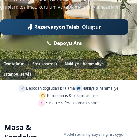
grupları; teslimat, kurulum ve toplama planıyla hazırlanır.
Rezervasyon Talebi Oluştur
Depoyu Ara
Temiz ürün
Stok kontrolü
Nakliye + hammaliye
İstanbul servis
✓
🚚
Depodan doğrudan kiralama
Nakliye & hammaliye
🧼
Temizlenmiş & bakımlı ürünler
⭐
Yüzlerce referans organizasyon
Masa &
Sandalye
Model seçin, kişi sayısını girin, uygun