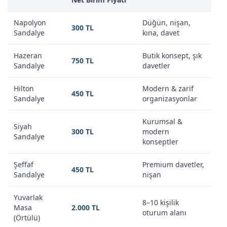
Napolyon
Düğün, nişan,
300 TL
Sandalye
kına, davet
Hazeran
Butik konsept, şık
750 TL
Sandalye
davetler
Hilton
Modern & zarif
450 TL
Sandalye
organizasyonlar
Kurumsal &
Siyah
300 TL
modern
Sandalye
konseptler
Şeffaf
Premium davetler,
450 TL
Sandalye
nişan
Yuvarlak
8–10 kişilik
Masa
2.000 TL
oturum alanı
(Örtülü)