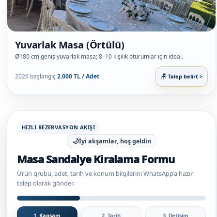
Yuvarlak Masa (Örtülü)
Ø180 cm geniş yuvarlak masa; 8–10 kişilik oturumlar için ideal.
2026 başlangıç
2.000 TL / Adet
Talep belirt >
HIZLI REZERVASYON AKIŞI
🌙
İyi akşamlar, hoş geldin
Masa Sandalye Kiralama Formu
Ürün grubu, adet, tarih ve konum bilgilerini WhatsApp’a hazır
talep olarak gönder.
1. Kapsam
2. Tarih
3. İletişim