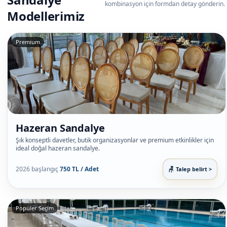
kombinasyon için formdan detay gönderin.
Modellerimiz
Premium
Hazeran Sandalye
Şık konseptli davetler, butik organizasyonlar ve premium etkinlikler için
ideal doğal hazeran sandalye.
2026 başlangıç
750 TL / Adet
Talep belirt >
Popüler Seçim