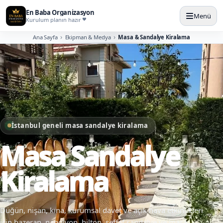
En Baba Organizasyon
Menü
Kurulum planın hazır
Ana Sayfa
Ekipman & Medya
Masa & Sandalye Kiralama
İstanbul geneli masa sandalye kiralama
Masa Sandalye
Kiralama
Düğün, nişan, kına, kurumsal davet ve açık hava etkinlikleri
için hazeran, napolyon, hilton, şeffaf sandalye ve masa