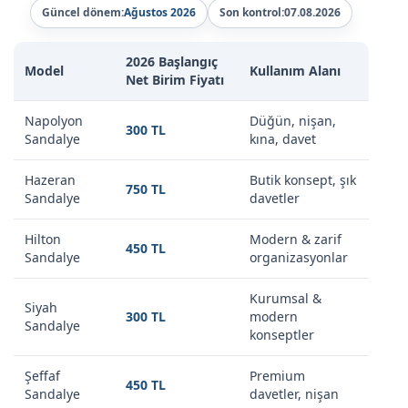
Güncel dönem:
Ağustos 2026
Son kontrol:
07.08.2026
2026 Başlangıç
Model
Kullanım Alanı
Net Birim Fiyatı
Napolyon
Düğün, nişan,
300 TL
Sandalye
kına, davet
Hazeran
Butik konsept, şık
750 TL
Sandalye
davetler
Hilton
Modern & zarif
450 TL
Sandalye
organizasyonlar
Kurumsal &
Siyah
300 TL
modern
Sandalye
konseptler
Şeffaf
Premium
450 TL
Sandalye
davetler, nişan