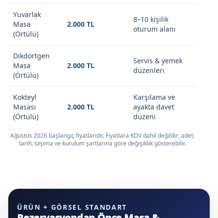
Yuvarlak
8–10 kişilik
Masa
2.000 TL
oturum alanı
(Örtülü)
Dikdörtgen
Servis & yemek
Masa
2.000 TL
düzenleri
(Örtülü)
Kokteyl
Karşılama ve
Masası
2.000 TL
ayakta davet
(Örtülü)
düzeni
Ağustos 2026 başlangıç fiyatlarıdır. Fiyatlara KDV dahil değildir; adet,
tarih, taşıma ve kurulum şartlarına göre değişiklik gösterebilir.
ÜRÜN + GÖRSEL STANDART
Rezervasyondan Önce Masa &