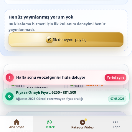
Henüz yayınlanmış yorum yok
Bu kiralama hizmeti için ilk kullanım deneyimi henüz
yayınlanmadı.
İlk deneyimi paylaş
Benzer hizmetlerde ilerle
Hafta sonu ve özel günler hızla doluyor
Yerini ayırt
← ÖNCEKI
SONRAKI →
Ses Sistemi
LED Ekran Kiralama
Piyasa Onaylı Fiyat:
₺250 – ₺81.500
Kiralama
S
L
Ağustos 2026 Güncel rezervasyon fiyat aralığı
07.08.2026
Rakamlarla En Baba
Ana Sayfa
Destek
Diğer
Kategori Video
Ekipman & Medya