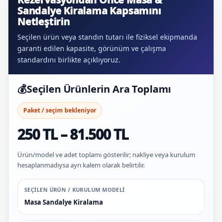
Sandalye Kiralama Kapsamını
Netleştirin
Seçilen ürün veya standın tutarı ile fiziksel ekipmanda
garanti edilen kapasite, görünüm ve çalışma
standardını birlikte açıklıyoruz.
💰
Seçilen Ürünlerin Ara Toplamı
Paket / seçim bekleniyor
250 TL – 81.500 TL
Ürün/model ve adet toplamı gösterilir; nakliye veya kurulum
hesaplanmadıysa ayrı kalem olarak belirtilir.
SEÇILEN ÜRÜN / KURULUM MODELI
Masa Sandalye Kiralama