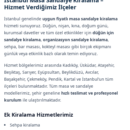
İstanbul Masa Sandalye Kiralama –
Hizmet Verdiğimiz İlçeler
İstanbul genelinde
uygun fiyatlı masa sandalye kiralama
hizmeti sunuyoruz. Düğün, nişan, kına, doğum günü,
kurumsal davetler ve tüm özel etkinlikler için
düğün için
sandalye kiralama
,
organizasyon sandalye kiralama
,
sehpa, bar masası, kokteyl masası gibi birçok ekipmanı
günlük veya etkinlik bazlı olarak temin ediyoruz.
Hizmet bölgelerimiz arasında Kadıköy, Üsküdar, Ataşehir,
Beşiktaş, Sarıyer, Eyüpsultan, Beylikdüzü, Avcılar,
Başakşehir, Çekmeköy, Pendik, Kartal ve İstanbul’un tüm
ilçeleri bulunmaktadır. Tüm masa ve sandalye
modellerimiz, şehir geneline
hızlı teslimat ve profesyonel
kurulum
ile ulaştırılmaktadır.
Ek Kiralama Hizmetlerimiz
Sehpa kiralama