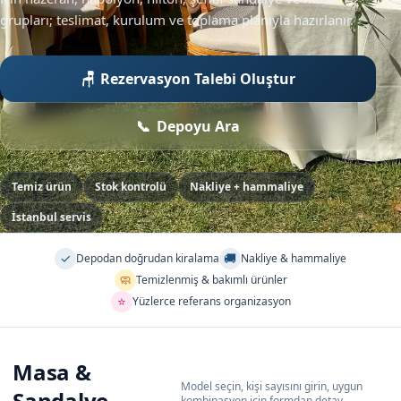
grupları; teslimat, kurulum ve toplama planıyla hazırlanır.
Rezervasyon Talebi Oluştur
Depoyu Ara
Temiz ürün
Stok kontrolü
Nakliye + hammaliye
İstanbul servis
✓
🚚
Depodan doğrudan kiralama
Nakliye & hammaliye
🧼
Temizlenmiş & bakımlı ürünler
⭐
Yüzlerce referans organizasyon
Masa &
Model seçin, kişi sayısını girin, uygun
Sandalye
kombinasyon için formdan detay