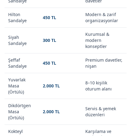
Sandalye
davetler
Hilton
Modern & zarif
450 TL
Sandalye
organizasyonlar
Kurumsal &
Siyah
300 TL
modern
Sandalye
konseptler
Şeffaf
Premium davetler,
450 TL
Sandalye
nişan
Yuvarlak
8–10 kişilik
Masa
2.000 TL
oturum alanı
(Örtülü)
Dikdörtgen
Servis & yemek
Masa
2.000 TL
düzenleri
(Örtülü)
Kokteyl
Karşılama ve