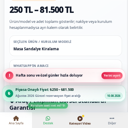
250 TL – 81.500 TL
Ürün/model ve adet toplamı gösterilir; nakliye veya kurulum
hesaplanmadıysa ayrı kalem olarak belirtilir.
SEÇILEN ÜRÜN / KURULUM MODELI
Masa Sandalye Kiralama
WHATSAPP’IN AMACI
Fiyat sormak değil; tarih, kapasite, kurulum ve kesin
Hafta sonu ve özel günler hızla doluyor
Yerini ayırt
ekipman atamasını netleştirmek
Piyasa Onaylı Fiyat:
₺250 – ₺81.500
Ağustos 2026 Güncel rezervasyon fiyat aralığı
10.08.2026
🛡️ Araç / Ekipman Görsel Standardı
Garantisi
Belirli bir fiziksel ürün kodu seçilmediyse, fotoğraftaki birebir araç
yerine seçtiğiniz görsel ve operasyon standardı garanti edilir.
Ana Sayfa
Destek
Diğer
Kategori Video