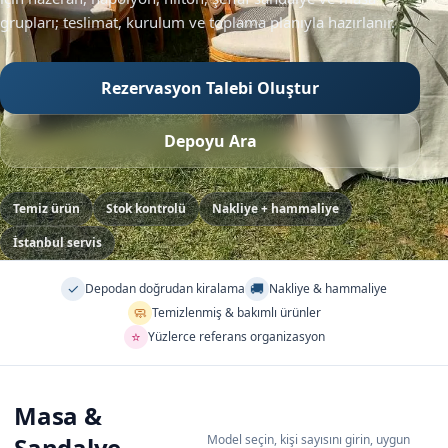
grupları; teslimat, kurulum ve toplama planıyla hazırlanır.
Rezervasyon Talebi Oluştur
Depoyu Ara
Temiz ürün
Stok kontrolü
Nakliye + hammaliye
İstanbul servis
✓
🚚
Depodan doğrudan kiralama
Nakliye & hammaliye
🧼
Temizlenmiş & bakımlı ürünler
⭐
Yüzlerce referans organizasyon
Masa &
Sandalye
Model seçin, kişi sayısını girin, uygun