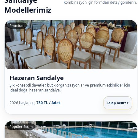
kombinasyon için formdan detay gönderin.
Modellerimiz
Premium
Hazeran Sandalye
Şık konseptli davetler, butik organizasyonlar ve premium etkinlikler için
ideal doğal hazeran sandalye.
2026 başlangıç
750 TL / Adet
Talep belirt >
Popüler Seçim