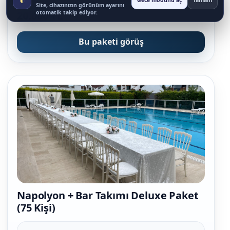
Gece modunu aç
Tamam
Site, cihazınızın görünüm ayarını
otomatik takip ediyor.
20.000 TL
Bu paketi görüş
Napolyon + Bar Takımı Deluxe Paket
(75 Kişi)