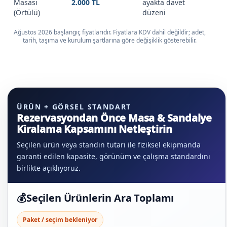
Masası
2.000 TL
ayakta davet
(Örtülü)
düzeni
Ağustos 2026 başlangıç fiyatlarıdır. Fiyatlara KDV dahil değildir; adet,
tarih, taşıma ve kurulum şartlarına göre değişiklik gösterebilir.
ÜRÜN + GÖRSEL STANDART
Rezervasyondan Önce Masa & Sandalye
Kiralama Kapsamını Netleştirin
Seçilen ürün veya standın tutarı ile fiziksel ekipmanda
garanti edilen kapasite, görünüm ve çalışma standardını
birlikte açıklıyoruz.
💰
Seçilen Ürünlerin Ara Toplamı
Paket / seçim bekleniyor