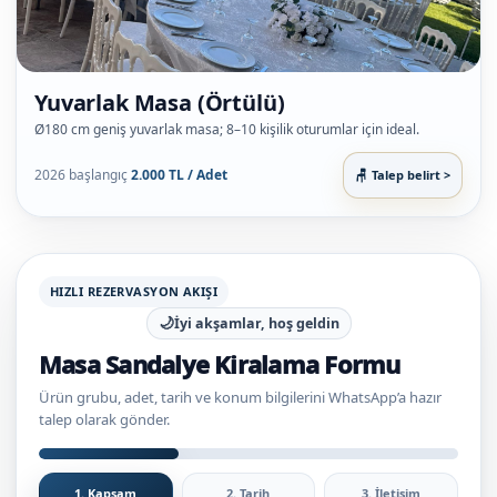
Yuvarlak Masa (Örtülü)
Ø180 cm geniş yuvarlak masa; 8–10 kişilik oturumlar için ideal.
2026 başlangıç
2.000 TL / Adet
Talep belirt >
HIZLI REZERVASYON AKIŞI
🌙
İyi akşamlar, hoş geldin
Masa Sandalye Kiralama Formu
Ürün grubu, adet, tarih ve konum bilgilerini WhatsApp’a hazır
talep olarak gönder.
1. Kapsam
2. Tarih
3. İletişim