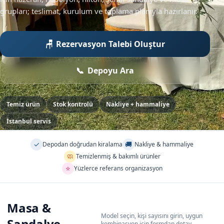
grupları; teslimat, kurulum ve toplama planıyla hazırlanır.
Rezervasyon Talebi Oluştur
Depoyu Ara
Temiz ürün
Stok kontrolü
Nakliye + hammaliye
İstanbul servis
✓
🚚
Depodan doğrudan kiralama
Nakliye & hammaliye
🧼
Temizlenmiş & bakımlı ürünler
⭐
Yüzlerce referans organizasyon
Masa &
Model seçin, kişi sayısını girin, uygun
Sandalye
kombinasyon için formdan detay