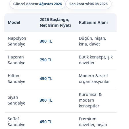
Güncel dönem:
Ağustos 2026
Son kontrol:
06.08.2026
2026 Başlangıç
Model
Kullanım Alanı
Net Birim Fiyatı
Napolyon
Düğün, nişan,
300 TL
Sandalye
kına, davet
Hazeran
Butik konsept, şık
750 TL
Sandalye
davetler
Hilton
Modern & zarif
450 TL
Sandalye
organizasyonlar
Kurumsal &
Siyah
300 TL
modern
Sandalye
konseptler
Şeffaf
Premium
450 TL
Sandalye
davetler, nişan