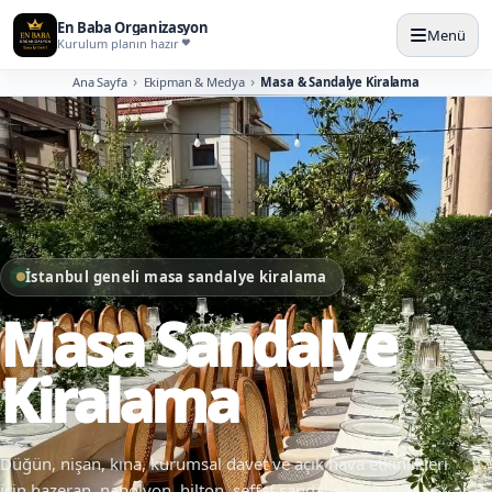
En Baba Organizasyon
Menü
Kurulum planın hazır
Ana Sayfa
Ekipman & Medya
Masa & Sandalye Kiralama
İstanbul geneli masa sandalye kiralama
Masa Sandalye
Kiralama
Düğün, nişan, kına, kurumsal davet ve açık hava etkinlikleri
için hazeran, napolyon, hilton, şeffaf sandalye ve masa