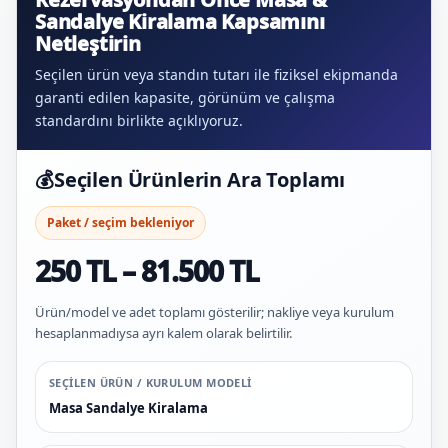
Sandalye Kiralama Kapsamını
Netleştirin
Seçilen ürün veya standın tutarı ile fiziksel ekipmanda
garanti edilen kapasite, görünüm ve çalışma
standardını birlikte açıklıyoruz.
💰
Seçilen Ürünlerin Ara Toplamı
Paket / seçim bekleniyor
250 TL – 81.500 TL
Ürün/model ve adet toplamı gösterilir; nakliye veya kurulum
hesaplanmadıysa ayrı kalem olarak belirtilir.
SEÇILEN ÜRÜN / KURULUM MODELI
Masa Sandalye Kiralama