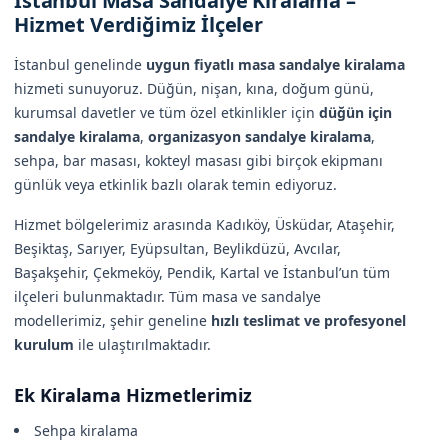
İstanbul Masa Sandalye Kiralama –
Hizmet Verdiğimiz İlçeler
İstanbul genelinde
uygun fiyatlı masa sandalye kiralama
hizmeti sunuyoruz. Düğün, nişan, kına, doğum günü,
kurumsal davetler ve tüm özel etkinlikler için
düğün için
sandalye kiralama
,
organizasyon sandalye kiralama
,
sehpa, bar masası, kokteyl masası gibi birçok ekipmanı
günlük veya etkinlik bazlı olarak temin ediyoruz.
Hizmet bölgelerimiz arasında Kadıköy, Üsküdar, Ataşehir,
Beşiktaş, Sarıyer, Eyüpsultan, Beylikdüzü, Avcılar,
Başakşehir, Çekmeköy, Pendik, Kartal ve İstanbul’un tüm
ilçeleri bulunmaktadır. Tüm masa ve sandalye
modellerimiz, şehir geneline
hızlı teslimat ve profesyonel
kurulum
ile ulaştırılmaktadır.
Ek Kiralama Hizmetlerimiz
Sehpa kiralama