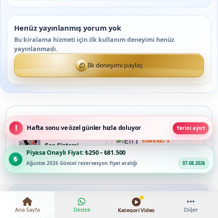
Henüz yayınlanmış yorum yok
Bu kiralama hizmeti için ilk kullanım deneyimi henüz
yayınlanmadı.
İlk deneyimi paylaş
Benzer hizmetlerde ilerle
Hafta sonu ve özel günler hızla doluyor
Yerini ayırt
← ÖNCEKI
SONRAKI →
S
Ses Sistemi
LED Ekran Kiralama
Piyasa Onaylı Fiyat:
₺250 – ₺81.500
Kiralama
L
Ağustos 2026 Güncel rezervasyon fiyat aralığı
07.08.2026
Rakamlarla En Baba
Ana Sayfa
Destek
Diğer
Kategori Video
Ekipman & Medya