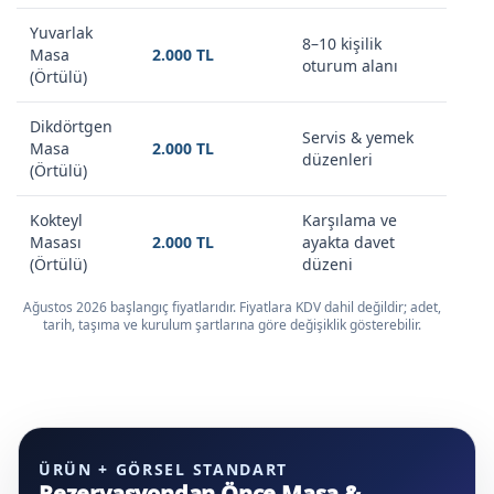
Yuvarlak
8–10 kişilik
Masa
2.000 TL
oturum alanı
(Örtülü)
Dikdörtgen
Servis & yemek
Masa
2.000 TL
düzenleri
(Örtülü)
Kokteyl
Karşılama ve
Masası
2.000 TL
ayakta davet
(Örtülü)
düzeni
Ağustos 2026 başlangıç fiyatlarıdır. Fiyatlara KDV dahil değildir; adet,
tarih, taşıma ve kurulum şartlarına göre değişiklik gösterebilir.
ÜRÜN + GÖRSEL STANDART
Rezervasyondan Önce Masa &