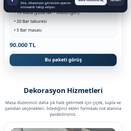
Gece modunu aç
Tamam
• 60 Napolyon sandalye
Site, cihazınızın görünüm ayarını
otomatik takip ediyor.
• 14 Masa (yuvarlak + dikdörtgen)
• 20 Bar taburesi
• 5 Bar masası
90.000 TL
Bu paketi görüş
Dekorasyon Hizmetleri
Masa düzeninizi daha şık hale getirmek için çiçek, supla ve
şamdan seçenekleri. İstediğiniz ekleri formdaki not alanına
yazabilirsiniz.