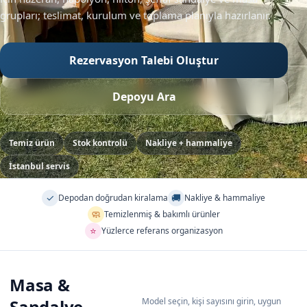
grupları; teslimat, kurulum ve toplama planıyla hazırlanır.
Rezervasyon Talebi Oluştur
Depoyu Ara
Temiz ürün
Stok kontrolü
Nakliye + hammaliye
İstanbul servis
✓
🚚
Depodan doğrudan kiralama
Nakliye & hammaliye
🧼
Temizlenmiş & bakımlı ürünler
⭐
Yüzlerce referans organizasyon
Masa &
Sandalye
Model seçin, kişi sayısını girin, uygun