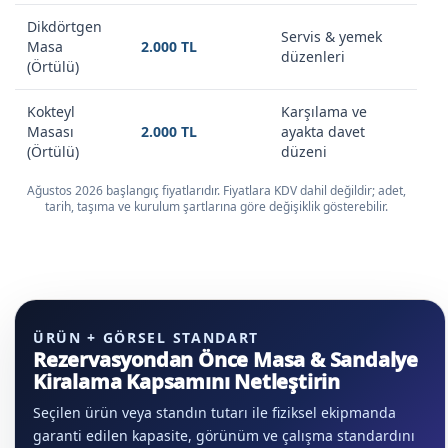
Dikdörtgen
Servis & yemek
Masa
2.000 TL
düzenleri
(Örtülü)
Kokteyl
Karşılama ve
Masası
2.000 TL
ayakta davet
(Örtülü)
düzeni
Ağustos 2026 başlangıç fiyatlarıdır. Fiyatlara KDV dahil değildir; adet,
tarih, taşıma ve kurulum şartlarına göre değişiklik gösterebilir.
ÜRÜN + GÖRSEL STANDART
Rezervasyondan Önce Masa & Sandalye
Kiralama Kapsamını Netleştirin
Seçilen ürün veya standın tutarı ile fiziksel ekipmanda
garanti edilen kapasite, görünüm ve çalışma standardını