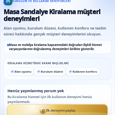
KURULUM VE KULLANIM DENEYIMLERI
Masa Sandalye Kiralama müşteri
deneyimleri
Alan uyumu, kurulum düzeni, kullanım konforu ve teslim
süreci hakkında gerçek müşteri deneyimlerini okuyun.
Masa ve mobilya kiralama kapsamındaki doğrudan ilişkili hizmet
varyasyonlarının doğrulanmış deneyimleri birlikte gösterilir.
KIRALAMA HIZMETINDE KARAR BAŞLIKLARI
Alan uyumu
Kurulum düzeni
Kullanım konforu
Henüz yayınlanmış yorum yok
Bu kiralama hizmeti için ilk kullanım deneyimi henüz
yayınlanmadı.
İlk deneyimi paylaş