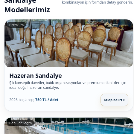
kombinasyon için formdan detay gönderin.
Modellerimiz
Premium
Hazeran Sandalye
Şık konseptli davetler, butik organizasyonlar ve premium etkinlikler için
ideal doğal hazeran sandalye.
2026 başlangıç
750 TL / Adet
Talep belirt >
Popüler Seçim