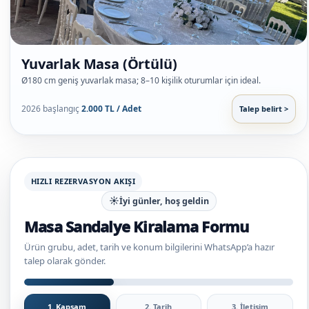
Yuvarlak Masa (Örtülü)
Ø180 cm geniş yuvarlak masa; 8–10 kişilik oturumlar için ideal.
2026 başlangıç
2.000 TL / Adet
Talep belirt >
HIZLI REZERVASYON AKIŞI
☀️
İyi günler, hoş geldin
Masa Sandalye Kiralama Formu
Ürün grubu, adet, tarih ve konum bilgilerini WhatsApp’a hazır
talep olarak gönder.
1. Kapsam
2. Tarih
3. İletişim