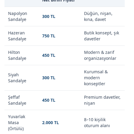
Napolyon
Düğün, nişan,
300 TL
Sandalye
kına, davet
Hazeran
Butik konsept, şık
750 TL
Sandalye
davetler
Hilton
Modern & zarif
450 TL
Sandalye
organizasyonlar
Kurumsal &
Siyah
300 TL
modern
Sandalye
konseptler
Şeffaf
Premium davetler,
450 TL
Sandalye
nişan
Yuvarlak
8–10 kişilik
Masa
2.000 TL
oturum alanı
(Örtülü)