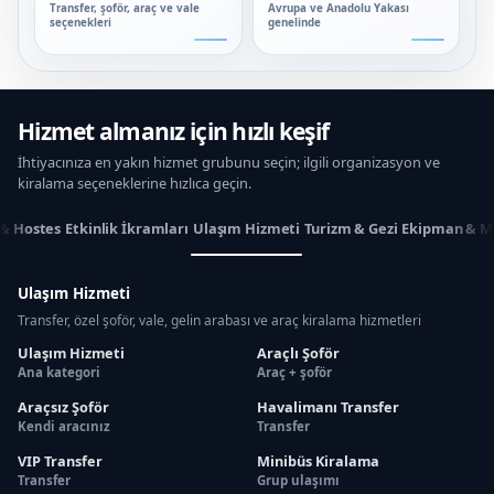
Transfer, şoför, araç ve vale
Avrupa ve Anadolu Yakası
seçenekleri
genelinde
Hizmet almanız için hızlı keşif
İhtiyacınıza en yakın hizmet grubunu seçin; ilgili organizasyon ve
kiralama seçeneklerine hızlıca geçin.
 & Hostes
Etkinlik İkramları
Ulaşım Hizmeti
Turizm & Gezi
Ekipman & M
Ulaşım Hizmeti
Transfer, özel şoför, vale, gelin arabası ve araç kiralama hizmetleri
Ulaşım Hizmeti
Araçlı Şoför
Ana kategori
Araç + şoför
Araçsız Şoför
Havalimanı Transfer
Kendi aracınız
Transfer
VIP Transfer
Minibüs Kiralama
Transfer
Grup ulaşımı