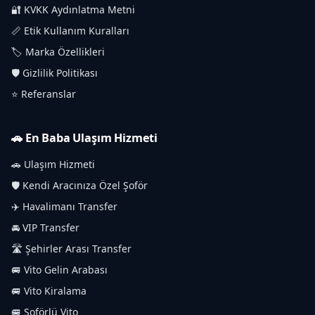
🔐 KVKK Aydınlatma Metni
📏 Etik Kullanım Kuralları
🏷️ Marka Özellikleri
🛡️ Gizlilik Politikası
⭐ Referanslar
🚗 En Baba Ulaşım Hizmeti
🚗 Ulaşım Hizmeti
🛡️ Kendi Aracınıza Özel Şoför
✈️ Havalimanı Transfer
🚘 VIP Transfer
🛣️ Şehirler Arası Transfer
🚐 Vito Gelin Arabası
🚐 Vito Kiralama
🚐 Şoförlü Vito