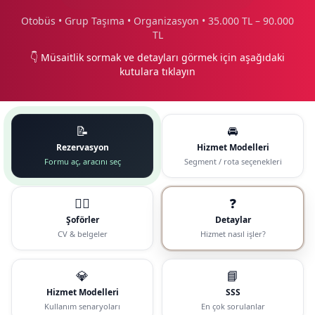
Otobüs • Grup Taşıma • Organizasyon • 35.000 TL – 90.000
TL
👇 Müsaitlik sormak ve detayları görmek için aşağıdaki
kutulara tıklayın
📝
🚘
Rezervasyon
Hizmet Modelleri
Formu aç, aracını seç
Segment / rota seçenekleri
🧑‍✈️
❓
Şoförler
Detaylar
CV & belgeler
Hizmet nasıl işler?
💎
📘
Hizmet Modelleri
SSS
Kullanım senaryoları
En çok sorulanlar