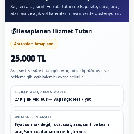
Seçilen araç sınıfı ve rota tutarı ile kapasite, süre, araç
ataması ve açık yol kalemlerini aynı yerde gösteriyoruz.
💰
Hesaplanan Hizmet Tutarı
Ara toplam hesaplandı
25.000 TL
Araç sınıfı ve süre tutarı gösterilir; rota, köprü/otoyol ve
bekleme gibi açık kalemler ayrıca belirtilir.
SEÇILEN ARAÇ / ROTA MODELI
27 Kişilik Midibüs — Başlangıç Net Fiyat
WHATSAPP’IN AMACI
Fiyat sormak değil; rota, saat, araç sınıfı ve kesin
araç/sürücü atamasını netleştirmek