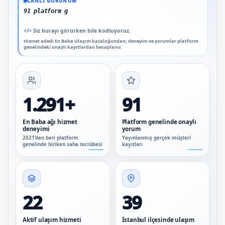
CANLI GÖRÜNÜM
91 platform genelinde onaylı yorum
</>
Siz burayı görürken bile kodluyoruz.
Hizmet adedi En Baba Ulaşım kataloğundan; deneyim ve yorumlar platform
genelindeki onaylı kayıtlardan hesaplanır.
1.291+
91
En Baba ağı hizmet
Platform genelinde onaylı
deneyimi
yorum
2021’den beri platform
Yayınlanmış gerçek müşteri
genelinde biriken saha tecrübesi
kayıtları
22
39
Aktif ulaşım hizmeti
İstanbul ilçesinde ulaşım