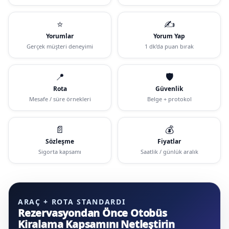
⭐
✍️
Yorumlar
Yorum Yap
Gerçek müşteri deneyimi
1 dk’da puan bırak
📍
🛡️
Rota
Güvenlik
Mesafe / süre örnekleri
Belge + protokol
📄
💰
Sözleşme
Fiyatlar
Sigorta kapsamı
Saatlik / günlük aralık
ARAÇ + ROTA STANDARDI
Rezervasyondan Önce Otobüs
Kiralama Kapsamını Netleştirin