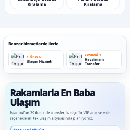
Kiralama
Kiralama
Benzer hizmetlerde ilerle
SONRAKI →
← ÖNCEKI
Havalimanı
Ulaşım Hizmeti
Transfer
U
H
Rakamlarla En Baba
Ulaşım
İstanbul’un 39 ilçesinde transfer, özel şoför, VIP araç ve vale
seçeneklerini tek ulaşım altyapısında planlıyoruz.
Güncel veriler: 1.291+ En Baba ağı hizmet deneyimi; 91 platform genelinde onaylı