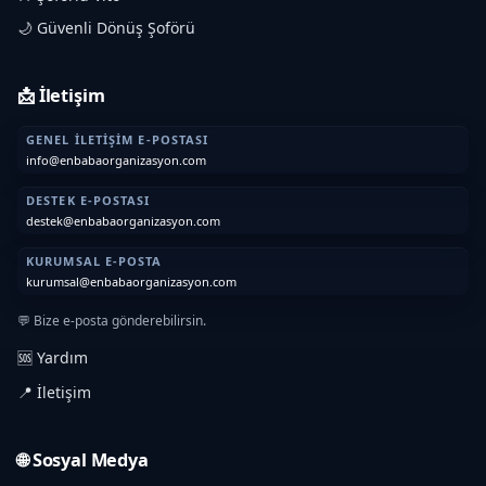
🌙 Güvenli Dönüş Şoförü
📩 İletişim
GENEL İLETIŞIM E-POSTASI
info@enbabaorganizasyon.com
DESTEK E-POSTASI
destek@enbabaorganizasyon.com
KURUMSAL E-POSTA
kurumsal@enbabaorganizasyon.com
💬 Bize e-posta gönderebilirsin.
🆘 Yardım
📍 İletişim
🌐 Sosyal Medya