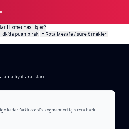
ın
lar
Hizmet nasıl işler?
1 dk’da puan bırak
📍
Rota
Mesafe / süre örnekleri
ı
alama fiyat aralıkları.
iliğe kadar farklı otobüs segmentleri için rota bazlı