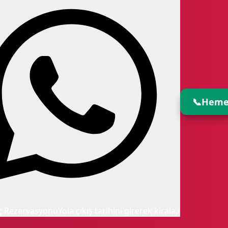
📞
Heme
ç Rezervasyonu
Yola çıkış tarihini girerek kirala.
›