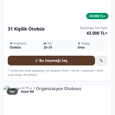
43.000 TL+
31 Kişilik Otobüs
Başlangıç Net Fiyat
43.000 TL+
🚘 Segment
👥 Kişi
🧳 Bagaj
Otobüs
25–31
Orta
✅ Bu Seçeneği Seç
🔍
* Gösterilen tutar başlangıç net fiyatıdır. Rota + durak + bekleme + tarih
yoğunluğu ile netleşir.
Tur
Uzun Yol