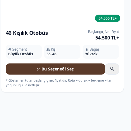
54.500 TL+
46 Kişilik Otobüs
Başlangıç Net Fiyat
54.500 TL+
🚘 Segment
👥 Kişi
🧳 Bagaj
Büyük Otobüs
35–46
Yüksek
✅ Bu Seçeneği Seç
🔍
* Gösterilen tutar başlangıç net fiyatıdır. Rota + durak + bekleme + tarih
yoğunluğu ile netleşir.