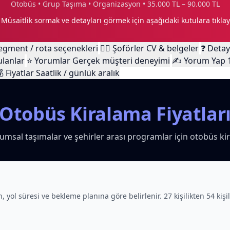
Otobüs • Grup Taşıma • Organizasyon • 35.000 TL – 90.000 TL
 Müsaitlik sormak ve detayları görmek için aşağıdaki kutulara tıklay
egment / rota seçenekleri
🧑‍✈️
Şoförler
CV & belgeler
❓
Detay
ulanlar
⭐
Yorumlar
Gerçek müşteri deneyimi
✍️
Yorum Yap

Fiyatlar
Saatlik / günlük aralık
Otobüs Kiralama Fiyatlar
urumsal taşımalar ve şehirler arası programlar için otobüs kir
h, yol süresi ve bekleme planına göre belirlenir. 27 kişilikten 54 kiş