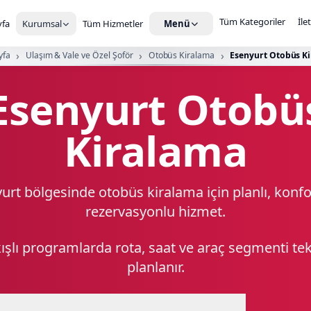
Tüm Kategoriler
İle
fa
Kurumsal
Tüm Hizmetler
Menü
yfa
Ulaşım & Vale ve Özel Şoför
Otobüs Kiralama
Esenyurt Otobüs K
Esenyurt Otobü
Kiralama
urt bölgesinde otobüs kiralama için planlı, konfo
rezervasyonlu hizmet.
kışlı programlarda rota, saat ve araç segmenti t
planlanır.