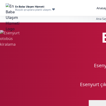
En Baba Ulaşım Hizmeti
Anasay
Büyük gruplara planlı ulaşım.
Ana Sa
Eseny
Esenyurt çı