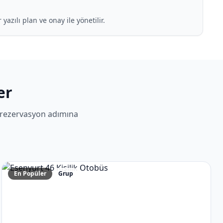
azılı plan ve onay ile yönetilir.
er
 rezervasyon adımına
En Popüler
Grup