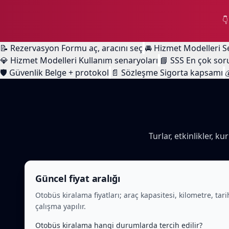

📝
Rezervasyon
Formu aç, aracını seç
🚘
Hizmet Modelleri
S
💎
Hizmet Modelleri
Kullanım senaryoları
📘
SSS
En çok sor
🛡️
Güvenlik
Belge + protokol
📄
Sözleşme
Sigorta kapsamı

Turlar, etkinlikler, k
Güncel fiyat aralığı
Otobüs kiralama fiyatları; araç kapasitesi, kilometre, tari
çalışma yapılır.
Otobüs kiralama hangi durumlarda tercih edilir?