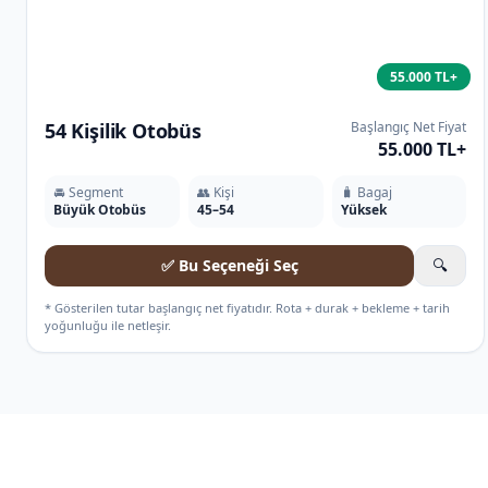
55.000 TL+
54 Kişilik Otobüs
Başlangıç Net Fiyat
55.000 TL+
🚘 Segment
👥 Kişi
🧳 Bagaj
Büyük Otobüs
45–54
Yüksek
✅ Bu Seçeneği Seç
🔍
* Gösterilen tutar başlangıç net fiyatıdır. Rota + durak + bekleme + tarih
yoğunluğu ile netleşir.