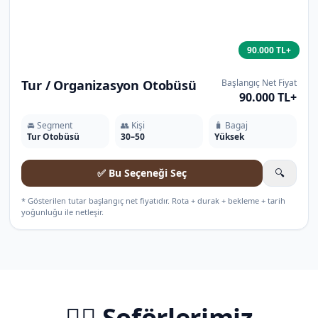
90.000 TL+
Tur / Organizasyon Otobüsü
Başlangıç Net Fiyat
90.000 TL+
🚘 Segment
👥 Kişi
🧳 Bagaj
Tur Otobüsü
30–50
Yüksek
✅ Bu Seçeneği Seç
🔍
* Gösterilen tutar başlangıç net fiyatıdır. Rota + durak + bekleme + tarih
yoğunluğu ile netleşir.
🧑‍✈️ Şoförlerimiz