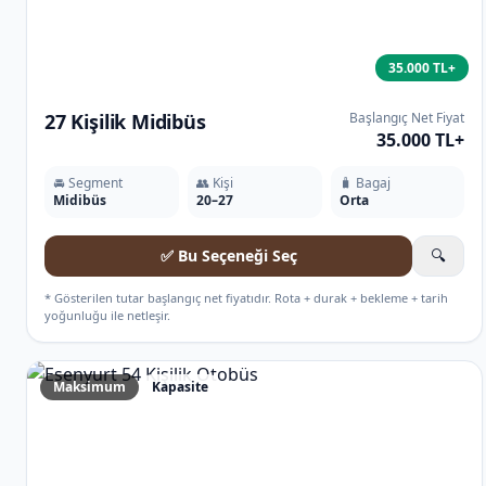
35.000 TL+
27 Kişilik Midibüs
Başlangıç Net Fiyat
35.000 TL+
🚘 Segment
👥 Kişi
🧳 Bagaj
Midibüs
20–27
Orta
✅ Bu Seçeneği Seç
🔍
* Gösterilen tutar başlangıç net fiyatıdır. Rota + durak + bekleme + tarih
yoğunluğu ile netleşir.
Maksimum
Kapasite