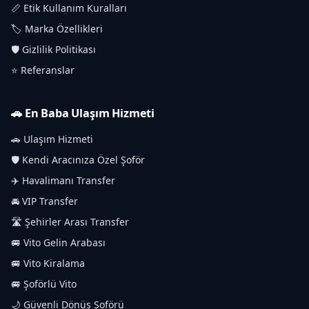
📏 Etik Kullanım Kuralları
🏷️ Marka Özellikleri
🛡️ Gizlilik Politikası
⭐ Referanslar
🚗 En Baba Ulaşım Hizmeti
🚗 Ulaşım Hizmeti
🛡️ Kendi Aracınıza Özel Şoför
✈️ Havalimanı Transfer
🚘 VIP Transfer
🛣️ Şehirler Arası Transfer
🚐 Vito Gelin Arabası
🚐 Vito Kiralama
🚐 Şoförlü Vito
🌙 Güvenli Dönüş Şoförü