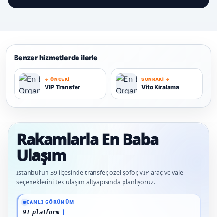
Benzer hizmetlerde ilerle
← ÖNCEKI
SONRAKI →
VIP Transfer
Vito Kiralama
V
V
Rakamlarla En Baba
Ulaşım
İstanbul’un 39 ilçesinde transfer, özel şoför, VIP araç ve vale
seçeneklerini tek ulaşım altyapısında planlıyoruz.
Güncel veriler: 1.291+ En Baba ağı hizmet deneyimi; 91 platform genelinde onaylı
CANLI GÖRÜNÜM
91 platform genelinde onaylı yor