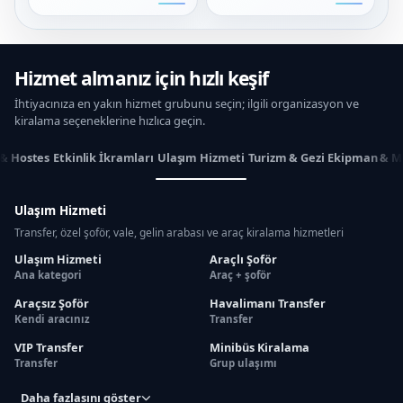
Hizmet almanız için hızlı keşif
İhtiyacınıza en yakın hizmet grubunu seçin; ilgili organizasyon ve
kiralama seçeneklerine hızlıca geçin.
 & Hostes
Etkinlik İkramları
Ulaşım Hizmeti
Turizm & Gezi
Ekipman & M
Ulaşım Hizmeti
Transfer, özel şoför, vale, gelin arabası ve araç kiralama hizmetleri
Ulaşım Hizmeti
Araçlı Şoför
Ana kategori
Araç + şoför
Araçsız Şoför
Havalimanı Transfer
Kendi aracınız
Transfer
VIP Transfer
Minibüs Kiralama
Transfer
Grup ulaşımı
Daha fazlasını göster