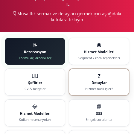
TL
👇 Müsaitlik sormak ve detayları görmek için aşağıdaki
kutulara tıklayın
📝
🚘
Rezervasyon
Hizmet Modelleri
Formu aç, aracını seç
Segment / rota seçenekleri
🧑‍✈️
❓
Şoförler
Detaylar
CV & belgeler
Hizmet nasıl işler?
💎
📘
Hizmet Modelleri
SSS
Kullanım senaryoları
En çok sorulanlar