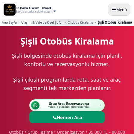
En Baba Ulaşım Hizmeti
Menü
Büyük gruplara planlı ulaşım.
Ana Sayfa
Ulaşım & Vale ve Özel Şoför
Otobüs Kiralama
Şişli Otobüs Kiralama
Şişli Otobüs Kiralama
Şişli bölgesinde otobüs kiralama için planlı,
konforlu ve rezervasyonlu hizmet.
Şişli çıkışlı programlarda rota, saat ve araç
segmenti tek merkezden planlanır.
Grup Araç Rezervasyonu
Yola çıkış tarihini girerek kirala.
📞
Hemen Ara
Otobüs • Grup Taşıma • Organizasyon • 35.000 TL – 90.000