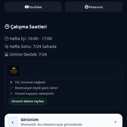
YouTube
Pinterest
🕒 Çalışma Saatleri
🕒 Hafta İçi: 10:00 - 17:00
🚀 Hafta Sonu: 7/24 Sahada
💻 Online Destek: 7/24
🔒
SSL korumalı bağlantı
✅
Rezervasyon teyidi yazılı ilerler
📌
Hizmet kapsamı netleştirilir
Güvenli ödeme sayfası
Görünüm
◐
+
Otomatik ·bu cihazınız açık görünümde