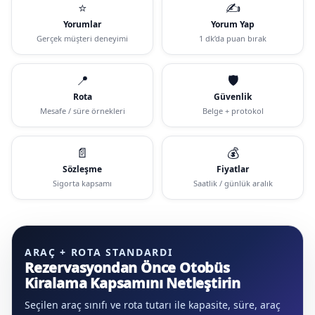
⭐
✍️
Yorumlar
Yorum Yap
Gerçek müşteri deneyimi
1 dk’da puan bırak
📍
🛡️
Rota
Güvenlik
Mesafe / süre örnekleri
Belge + protokol
📄
💰
Sözleşme
Fiyatlar
Sigorta kapsamı
Saatlik / günlük aralık
ARAÇ + ROTA STANDARDI
Rezervasyondan Önce Otobüs
Kiralama Kapsamını Netleştirin
Seçilen araç sınıfı ve rota tutarı ile kapasite, süre, araç