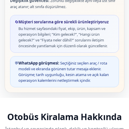
Değişiklik güvencesi:
Zorunlu değişiklikte aynı veya üst sınıf
araç atanır; alt sınıfa düşürülmez.
🔄
Müşteri sorularına göre sürekli ürünleştiriyoruz
Bu hizmet sayfasındaki fiyat, ekip, ürün, kapsam ve
operasyon bilgileri; “Kim gelecek?”, “Hangi ürün
gelecek?” ve “Fiyata neler dâhil?” sorularını iletişim
öncesinde yanıtlamak için düzenli olarak güncellenir.
💬
WhatsApp görüşmesi:
Seçtiğiniz seçilen araç / rota
modeli ve ekranda görünen tutar mesaja eklenir.
Görüşme; tarih uygunluğu, kesin atama ve açık kalan
operasyon kalemlerini netleştirmek içindir.
Otobüs Kiralama Hakkında
İstanbul ve çevresinde planlı, dakik ve kontrollü ulaşım