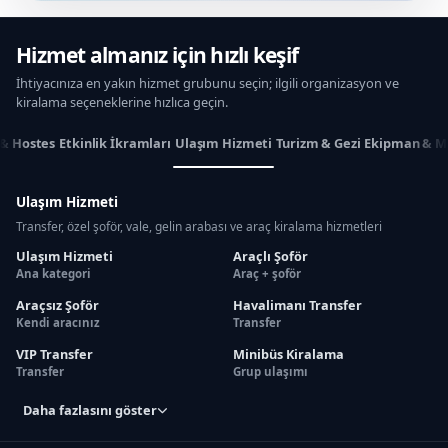
Hizmet almanız için hızlı keşif
İhtiyacınıza en yakın hizmet grubunu seçin; ilgili organizasyon ve
kiralama seçeneklerine hızlıca geçin.
 & Hostes
Etkinlik İkramları
Ulaşım Hizmeti
Turizm & Gezi
Ekipman & M
Ulaşım Hizmeti
Transfer, özel şoför, vale, gelin arabası ve araç kiralama hizmetleri
Ulaşım Hizmeti
Araçlı Şoför
Ana kategori
Araç + şoför
Araçsız Şoför
Havalimanı Transfer
Kendi aracınız
Transfer
VIP Transfer
Minibüs Kiralama
Transfer
Grup ulaşımı
Daha fazlasını göster