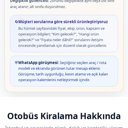
Değişiklik güvencesi:
Zorunlu değişiklikte aynı veya üst sınıf
araç atanır; alt sınıfa düşürülmez.
🔄
Müşteri sorularına göre sürekli ürünleştiriyoruz
Bu hizmet sayfasındaki fiyat, ekip, ürün, kapsam ve
operasyon bilgileri; “Kim gelecek?”, “Hangi ürün
gelecek?” ve “Fiyata neler dâhil?” sorularını iletişim
öncesinde yanıtlamak için düzenli olarak güncellenir.
💬
WhatsApp görüşmesi:
Seçtiğiniz seçilen araç / rota
modeli ve ekranda görünen tutar mesaja eklenir.
Görüşme; tarih uygunluğu, kesin atama ve açık kalan
operasyon kalemlerini netleştirmek içindir.
Otobüs Kiralama Hakkında
İstanbul ve çevresinde planlı, dakik ve kontrollü ulaşım