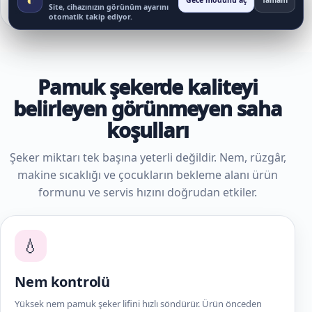
Gece modunu aç
Tamam
Site, cihazınızın görünüm ayarını
sayılmaz.
otomatik takip ediyor.
Pamuk şekerde kaliteyi
belirleyen görünmeyen saha
koşulları
Şeker miktarı tek başına yeterli değildir. Nem, rüzgâr,
makine sıcaklığı ve çocukların bekleme alanı ürün
formunu ve servis hızını doğrudan etkiler.
💧
Nem kontrolü
Yüksek nem pamuk şeker lifini hızlı söndürür. Ürün önceden