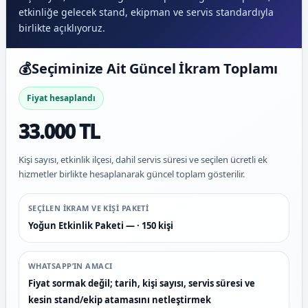
etkinliğe gelecek stand, ekipman ve servis standardıyla
birlikte açıklıyoruz.
💰
Seçiminize Ait Güncel İkram Toplamı
Fiyat hesaplandı
33.000 TL
Kişi sayısı, etkinlik ilçesi, dahil servis süresi ve seçilen ücretli ek
hizmetler birlikte hesaplanarak güncel toplam gösterilir.
SEÇILEN IKRAM VE KIŞI PAKETI
Yoğun Etkinlik Paketi — · 150 kişi
WHATSAPP’IN AMACI
Fiyat sormak değil; tarih, kişi sayısı, servis süresi ve
kesin stand/ekip atamasını netleştirmek