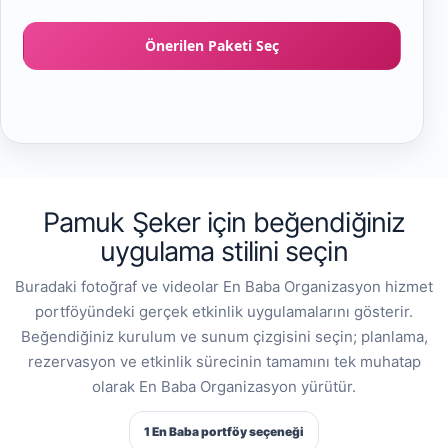
Önerilen Paketi Seç
Önerilen paket kişi sayısına göre hazırlanır; kesin kapsam tarih,
alan ve ekip uygunluğu kontrolünden sonra netleşir.
Pamuk Şeker için beğendiğiniz
uygulama stilini seçin
Buradaki fotoğraf ve videolar En Baba Organizasyon hizmet
portföyündeki gerçek etkinlik uygulamalarını gösterir.
Beğendiğiniz kurulum ve sunum çizgisini seçin; planlama,
rezervasyon ve etkinlik sürecinin tamamını tek muhatap
olarak En Baba Organizasyon yürütür.
1 En Baba portföy seçeneği