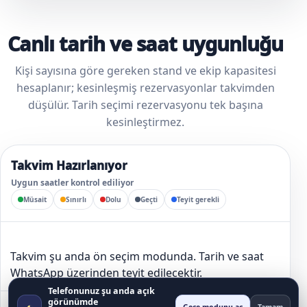
Canlı tarih ve saat uygunluğu
Kişi sayısına göre gereken stand ve ekip kapasitesi
hesaplanır; kesinleşmiş rezervasyonlar takvimden
düşülür. Tarih seçimi rezervasyonu tek başına
kesinleştirmez.
Takvim Hazırlanıyor
Uygun saatler kontrol ediliyor
Müsait
Sınırlı
Dolu
Geçti
Teyit gerekli
Takvim şu anda ön seçim modunda. Tarih ve saat
WhatsApp üzerinden teyit edilecektir.
Telefonunuz şu anda açık
görünümde
◐
Canlı bağlantı kurulamadı; rezervasyon kesinleşmeden tarih ayrılmış