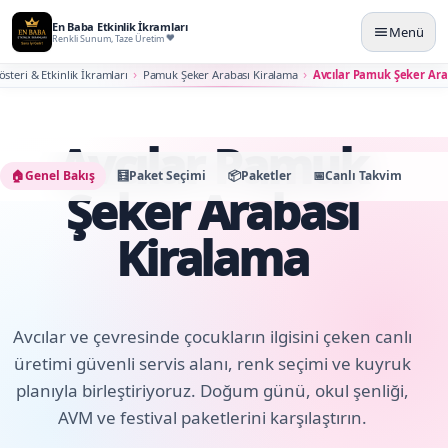
En Baba Etkinlik İkramları
Menü
Renkli Sunum, Taze Üretim
österi & Etkinlik İkramları
Pamuk Şeker Arabası Kiralama
Avcılar Pamuk Şeker Ara
Avcılar Pamuk
🏠
Genel Bakış
🧮
Paket Seçimi
📦
Paketler
📅
Canlı Takvim
🛠️
K
Şeker Arabası
Kiralama
Avcılar ve çevresinde çocukların ilgisini çeken canlı
üretimi güvenli servis alanı, renk seçimi ve kuyruk
planıyla birleştiriyoruz. Doğum günü, okul şenliği,
AVM ve festival paketlerini karşılaştırın.