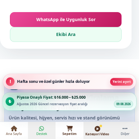
WhatsApp ile Uygunluk Sor
Ekibi Ara
Hafta sonu ve özel günler hızla doluyor
Yerini ayırt
SUNUM VE IKRAM DENEYIMLERI
Pamuk Şeker Arabası Kiralama
Piyasa Onaylı Fiyat:
₺16.000 – ₺25.000
müşteri deneyimleri
Ağustos 2026 Güncel rezervasyon fiyat aralığı
09.08.2026
Ürün kalitesi, hijyen, servis hızı ve stand görünümü
hakkında gerçek etkinlik geri bildirimlerini okuyun.
Ana Sayfa
Destek
Sepetim
Diğer
Kategori Video
Etkinlik ikramları kapsamındaki doğrudan ilişkili hizmet