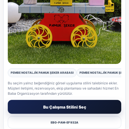
PEMBE NOSTALJİK PAMUK ŞEKER ARABASI
PEMBE NOSTALJİK PAMUK ŞEKER 
Pamuk Şeker gerçek etkinlik uygulaması
Bu seçim yalnız beğendiğiniz görsel uygulama stilini talebinize ekler.
Müşteri iletişimi, rezervasyon, ekip planlaması ve sahadaki hizmet En
Baba Organizasyon tarafından yürütülür.
Bu Çalışma Stilini Seç
EBO-PAM-EF932A