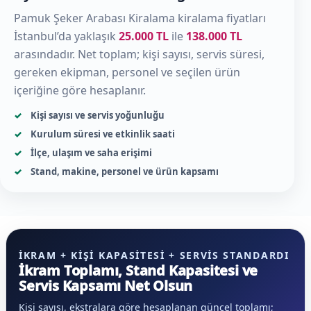
Pamuk Şeker Arabası Kiralama kiralama fiyatları
İstanbul’da yaklaşık
25.000 TL
ile
138.000 TL
arasındadır. Net toplam; kişi sayısı, servis süresi,
gereken ekipman, personel ve seçilen ürün
içeriğine göre hesaplanır.
Kişi sayısı ve servis yoğunluğu
Kurulum süresi ve etkinlik saati
İlçe, ulaşım ve saha erişimi
Stand, makine, personel ve ürün kapsamı
İKRAM + KIŞI KAPASITESI + SERVIS STANDARDI
İkram Toplamı, Stand Kapasitesi ve
Servis Kapsamı Net Olsun
Kişi sayısı, ekstralara göre hesaplanan güncel toplamı;