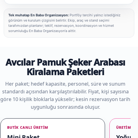
Tek muhatap En Baba Organizasyon:
Portföy tercihi yalnız istediğiniz
görünüm ve kurulum çizgisini belirtir. Ekip, araç ve stand seçimi
tarafımızdan planlanır; teklif, rezervasyon, koordinasyon ve hizmet
sorumluluğu En Baba Organizasyon'a aittir.
Avcılar Pamuk Şeker Arabası
Kiralama Paketleri
Her paket; hedef kapasite, personel, süre ve sunum
standardı açısından karşılaştırılabilir. Fiyat, kişi sayısına
göre 10 kişilik bloklarla yükselir; kesin rezervasyon tarih
uygunluğu sonrasında oluşur.
BUTIK CANLI ÜRETIM
ÜRETIM + 
Mini Paket
Yoğun E