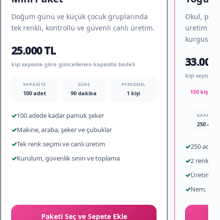
Doğum günü ve küçük çocuk gruplarında
Okul, pikni
tek renkli, kontrollü ve güvenli canlı üretim.
üretim ile 
kurgusu.
25.000 TL
33.000 
kişi sayısına göre güncellenen kapasite bedeli
kişi sayısın
KAPASITE
SÜRE
PERSONEL
150 kişi iç
100 adet
90 dakika
1 kişi
✓
100 adede kadar pamuk şeker
KAPASITE
250 adet
✓
Makine, araba, şeker ve çubuklar
✓
Tek renk seçimi ve canlı üretim
✓
250 adede
✓
Kurulum, güvenlik sınırı ve toplama
✓
2 renk ve
✓
Üretim ve 
✓
Nem, rüzg
Paketi Seç ve Sepete Ekle