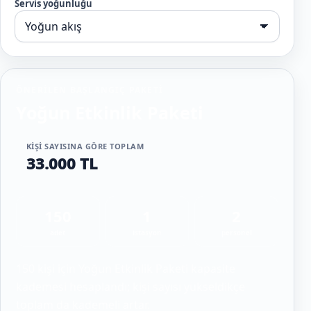
Servis yoğunluğu
ÖNERILEN BAŞLANGIÇ PAKETI
Yoğun Etkinlik Paketi
KIŞI SAYISINA GÖRE TOPLAM
33.000 TL
150
1
2
adet
istasyon
personel
150 kişi için Yoğun Etkinlik Paketi kapasite
kademesi hesaplandı; kişi sayısı yükseldikçe
toplam da kademeli artar.