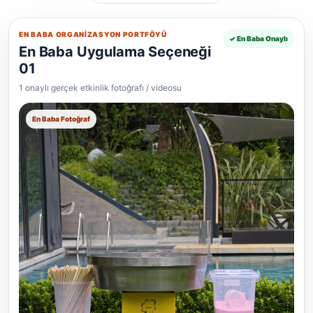
EN BABA ORGANIZASYON PORTFÖYÜ
✓ En Baba Onaylı
En Baba Uygulama Seçeneği
01
1 onaylı gerçek etkinlik fotoğrafı / videosu
En Baba Fotoğraf