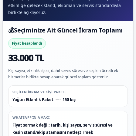
etkinliğe gelecek stand, ekipman ve servis standardıyla
birlikte açıklıyoruz.
💰
Seçiminize Ait Güncel İkram Toplamı
Fiyat hesaplandı
33.000 TL
Kişi sayısı, etkinlik ilçesi, dahil servis süresi ve seçilen ücretli ek
hizmetler birlikte hesaplanarak güncel toplam gösterilir.
SEÇILEN IKRAM VE KIŞI PAKETI
Yoğun Etkinlik Paketi — · 150 kişi
WHATSAPP’IN AMACI
Fiyat sormak değil; tarih, kişi sayısı, servis süresi ve
kesin stand/ekip atamasını netleştirmek