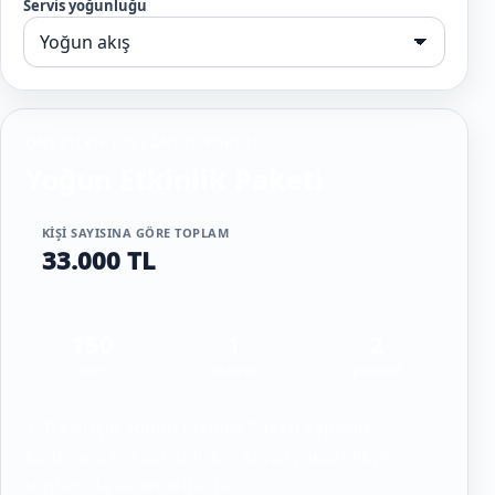
Servis yoğunluğu
ÖNERILEN BAŞLANGIÇ PAKETI
Yoğun Etkinlik Paketi
KIŞI SAYISINA GÖRE TOPLAM
33.000 TL
150
1
2
adet
istasyon
personel
150 kişi için Yoğun Etkinlik Paketi kapasite
kademesi hesaplandı; kişi sayısı yükseldikçe
toplam da kademeli artar.