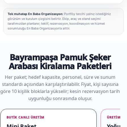
Tek muhatap En Baba Organizasyon:
Portföy tercihi yalnız istediğiniz
görünüm ve kurulum çizgisini belirtir. Ekip, araç ve stand seçimi
tarafımızdan planlanır; teklif, rezervasyon, koordinasyon ve hizmet
sorumluluğu En Baba Organizasyon'a aittir.
Bayrampaşa Pamuk Şeker
Arabası Kiralama Paketleri
Her paket; hedef kapasite, personel, süre ve sunum
standardı açısından karşılaştırılabilir. Fiyat, kişi sayısına
göre 10 kişilik bloklarla yükselir; kesin rezervasyon tarih
uygunluğu sonrasında oluşur.
BUTIK CANLI ÜRETIM
ÜRETIM + 
Mini Paket
Yoğun E