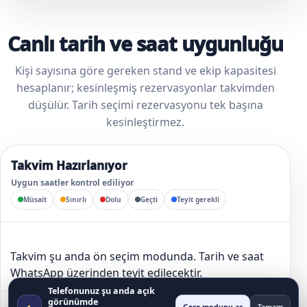
Canlı tarih ve saat uygunluğu
Kişi sayısına göre gereken stand ve ekip kapasitesi
hesaplanır; kesinleşmiş rezervasyonlar takvimden
düşülür. Tarih seçimi rezervasyonu tek başına
kesinleştirmez.
Takvim Hazırlanıyor
Uygun saatler kontrol ediliyor
Müsait
Sınırlı
Dolu
Geçti
Teyit gerekli
Takvim şu anda ön seçim modunda. Tarih ve saat
WhatsApp üzerinden teyit edilecektir.
Telefonunuz şu anda açık
görünümde
◐
Canlı bağlantı kurulamadı; rezervasyon kesinleşmeden tarih ayrılmış