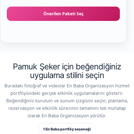
Önerilen Paketi Seç
Önerilen paket kişi sayısına göre hazırlanır; kesin kapsam tarih,
alan ve ekip uygunluğu kontrolünden sonra netleşir.
Pamuk Şeker için beğendiğiniz
uygulama stilini seçin
Buradaki fotoğraf ve videolar En Baba Organizasyon hizmet
portföyündeki gerçek etkinlik uygulamalarını gösterir.
Beğendiğiniz kurulum ve sunum çizgisini seçin; planlama,
rezervasyon ve etkinlik sürecinin tamamını tek muhatap
olarak En Baba Organizasyon yürütür.
1 En Baba portföy seçeneği