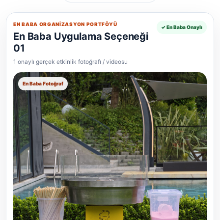
EN BABA ORGANIZASYON PORTFÖYÜ
✓ En Baba Onaylı
En Baba Uygulama Seçeneği
01
1 onaylı gerçek etkinlik fotoğrafı / videosu
En Baba Fotoğraf