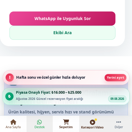
WhatsApp ile Uygunluk Sor
Ekibi Ara
Hafta sonu ve özel günler hızla doluyor
Yerini ayırt
SUNUM VE IKRAM DENEYIMLERI
Pamuk Şeker Arabası Kiralama
Piyasa Onaylı Fiyat:
₺16.000 – ₺25.000
müşteri deneyimleri
Ağustos 2026 Güncel rezervasyon fiyat aralığı
09.08.2026
Ürün kalitesi, hijyen, servis hızı ve stand görünümü
hakkında gerçek etkinlik geri bildirimlerini okuyun.
Ana Sayfa
Destek
Sepetim
Diğer
Kategori Video
Etkinlik ikramları kapsamındaki doğrudan ilişkili hizmet