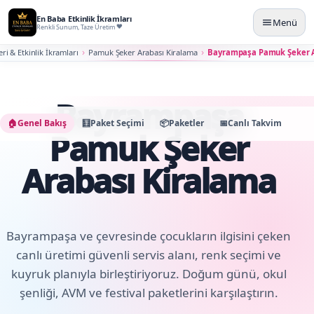
En Baba Etkinlik İkramları
Menü
Renkli Sunum, Taze Üretim
ri & Etkinlik İkramları
Pamuk Şeker Arabası Kiralama
Bayrampaşa Pamuk Şeker A
Bayrampaşa
🏠
Genel Bakış
🧮
Paket Seçimi
📦
Paketler
📅
Canlı Takvim
🛠️
K
Pamuk Şeker
Arabası Kiralama
Bayrampaşa ve çevresinde çocukların ilgisini çeken
canlı üretimi güvenli servis alanı, renk seçimi ve
kuyruk planıyla birleştiriyoruz. Doğum günü, okul
şenliği, AVM ve festival paketlerini karşılaştırın.