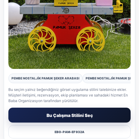
PEMBE NOSTALJİK PAMUK ŞEKER ARABASI
PEMBE NOSTALJİK PAMUK ŞEKER 
Pamuk Şeker gerçek etkinlik uygulaması
Bu seçim yalnız beğendiğiniz görsel uygulama stilini talebinize ekler.
Müşteri iletişimi, rezervasyon, ekip planlaması ve sahadaki hizmet En
Baba Organizasyon tarafından yürütülür.
Bu Çalışma Stilini Seç
EBO-PAM-EF932A