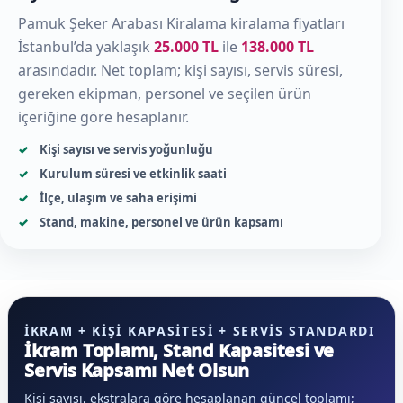
Pamuk Şeker Arabası Kiralama kiralama fiyatları
İstanbul’da yaklaşık
25.000 TL
ile
138.000 TL
arasındadır. Net toplam; kişi sayısı, servis süresi,
gereken ekipman, personel ve seçilen ürün
içeriğine göre hesaplanır.
Kişi sayısı ve servis yoğunluğu
Kurulum süresi ve etkinlik saati
İlçe, ulaşım ve saha erişimi
Stand, makine, personel ve ürün kapsamı
İKRAM + KIŞI KAPASITESI + SERVIS STANDARDI
İkram Toplamı, Stand Kapasitesi ve
Servis Kapsamı Net Olsun
Kişi sayısı, ekstralara göre hesaplanan güncel toplamı;