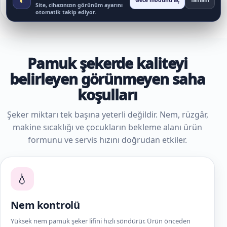
Gece modunu aç
Tamam
Site, cihazınızın görünüm ayarını
sayılmaz.
otomatik takip ediyor.
Pamuk şekerde kaliteyi
belirleyen görünmeyen saha
koşulları
Şeker miktarı tek başına yeterli değildir. Nem, rüzgâr,
makine sıcaklığı ve çocukların bekleme alanı ürün
formunu ve servis hızını doğrudan etkiler.
💧
Nem kontrolü
Yüksek nem pamuk şeker lifini hızlı söndürür. Ürün önceden