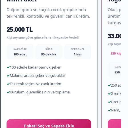
Doğum günü ve küçük çocuk gruplarında
Okul, pikni
tek renkli, kontrollü ve güvenli canlı üretim.
üretim ile 
kurgusu.
25.000 TL
33.000 
kişi sayısına göre güncellenen kapasite bedeli
kişi sayısın
KAPASITE
SÜRE
PERSONEL
150 kişi iç
100 adet
90 dakika
1 kişi
✓
100 adede kadar pamuk şeker
KAPASITE
250 adet
✓
Makine, araba, şeker ve çubuklar
✓
Tek renk seçimi ve canlı üretim
✓
250 adede
✓
Kurulum, güvenlik sınırı ve toplama
✓
2 renk ve
✓
Üretim ve 
✓
Nem, rüzg
Paketi Seç ve Sepete Ekle