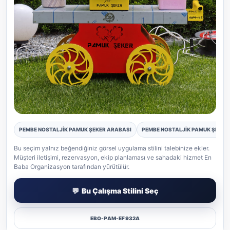
PEMBE NOSTALJİK PAMUK ŞEKER ARABASI
PEMBE NOSTALJİK PAMUK ŞEKER 
Pamuk Şeker gerçek etkinlik uygulaması
Bu seçim yalnız beğendiğiniz görsel uygulama stilini talebinize ekler.
Müşteri iletişimi, rezervasyon, ekip planlaması ve sahadaki hizmet En
Baba Organizasyon tarafından yürütülür.
Bu Çalışma Stilini Seç
EBO-PAM-EF932A