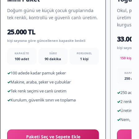
Doğum günü ve küçük çocuk gruplarında
Okul, pikni
tek renkli, kontrollü ve güvenli canlı üretim.
üretim ile 
kurgusu.
25.000 TL
33.000 
kişi sayısına göre güncellenen kapasite bedeli
kişi sayısın
KAPASITE
SÜRE
PERSONEL
150 kişi iç
100 adet
90 dakika
1 kişi
✓
100 adede kadar pamuk şeker
KAPASITE
250 adet
✓
Makine, araba, şeker ve çubuklar
✓
Tek renk seçimi ve canlı üretim
✓
250 adede
✓
Kurulum, güvenlik sınırı ve toplama
✓
2 renk ve
✓
Üretim ve 
✓
Nem, rüzg
Paketi Seç ve Sepete Ekle