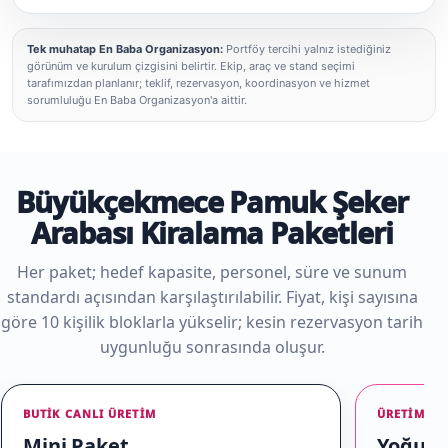
Tek muhatap En Baba Organizasyon:
Portföy tercihi yalnız istediğiniz
görünüm ve kurulum çizgisini belirtir. Ekip, araç ve stand seçimi
tarafımızdan planlanır; teklif, rezervasyon, koordinasyon ve hizmet
sorumluluğu En Baba Organizasyon'a aittir.
Büyükçekmece Pamuk Şeker
Arabası Kiralama Paketleri
Her paket; hedef kapasite, personel, süre ve sunum
standardı açısından karşılaştırılabilir. Fiyat, kişi sayısına
göre 10 kişilik bloklarla yükselir; kesin rezervasyon tarih
uygunluğu sonrasında oluşur.
BUTIK CANLI ÜRETIM
ÜRETIM + 
Mini Paket
Yoğun E