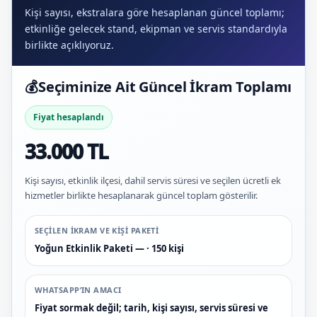
Kişi sayısı, ekstralara göre hesaplanan güncel toplamı;
etkinliğe gelecek stand, ekipman ve servis standardıyla
birlikte açıklıyoruz.
💰
Seçiminize Ait Güncel İkram Toplamı
Fiyat hesaplandı
33.000 TL
Kişi sayısı, etkinlik ilçesi, dahil servis süresi ve seçilen ücretli ek
hizmetler birlikte hesaplanarak güncel toplam gösterilir.
SEÇILEN IKRAM VE KIŞI PAKETI
Yoğun Etkinlik Paketi — · 150 kişi
WHATSAPP’IN AMACI
Fiyat sormak değil; tarih, kişi sayısı, servis süresi ve