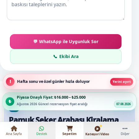
WhatsApp ile Uygunluk Sor
Ekibi Ara
Hafta sonu ve özel günler hızla doluyor
Yerini ayırt
Piyasa Onaylı Fiyat:
₺16.000 – ₺25.000
Ağustos 2026 Güncel rezervasyon fiyat aralığı
07.08.2026
SUNUM VE IKRAM DENEYIMLERI
Pamuk Şeker Arabası Kiralama
müşteri deneyimleri
Ana Sayfa
Destek
Sepetim
Diğer
Kategori Video