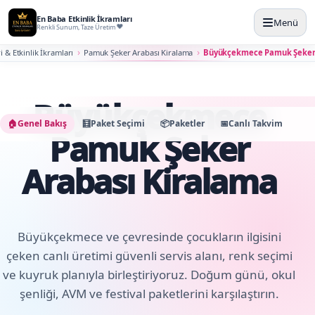
En Baba Etkinlik İkramları
Menü
Renkli Sunum, Taze Üretim
i & Etkinlik İkramları
Pamuk Şeker Arabası Kiralama
Büyükçekmece Pamuk Şeker 
Büyükçekmece
🏠
Genel Bakış
🧮
Paket Seçimi
📦
Paketler
📅
Canlı Takvim
🛠️
K
Pamuk Şeker
Arabası Kiralama
Büyükçekmece ve çevresinde çocukların ilgisini
çeken canlı üretimi güvenli servis alanı, renk seçimi
ve kuyruk planıyla birleştiriyoruz. Doğum günü, okul
şenliği, AVM ve festival paketlerini karşılaştırın.