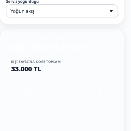
Servis yoğunluğu
ÖNERILEN BAŞLANGIÇ PAKETI
Yoğun Etkinlik Paketi
KIŞI SAYISINA GÖRE TOPLAM
33.000 TL
150
1
2
adet
istasyon
personel
150 kişi için Yoğun Etkinlik Paketi kapasite
kademesi hesaplandı; kişi sayısı yükseldikçe
toplam da kademeli artar.