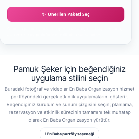
Önerilen Paketi Seç
Önerilen paket kişi sayısına göre hazırlanır; kesin kapsam tarih,
alan ve ekip uygunluğu kontrolünden sonra netleşir.
Pamuk Şeker için beğendiğiniz
uygulama stilini seçin
Buradaki fotoğraf ve videolar En Baba Organizasyon hizmet
portföyündeki gerçek etkinlik uygulamalarını gösterir.
Beğendiğiniz kurulum ve sunum çizgisini seçin; planlama,
rezervasyon ve etkinlik sürecinin tamamını tek muhatap
olarak En Baba Organizasyon yürütür.
1 En Baba portföy seçeneği