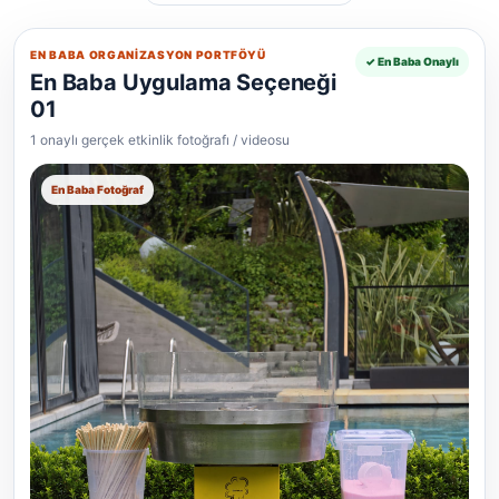
EN BABA ORGANIZASYON PORTFÖYÜ
✓ En Baba Onaylı
En Baba Uygulama Seçeneği
01
1 onaylı gerçek etkinlik fotoğrafı / videosu
En Baba Fotoğraf