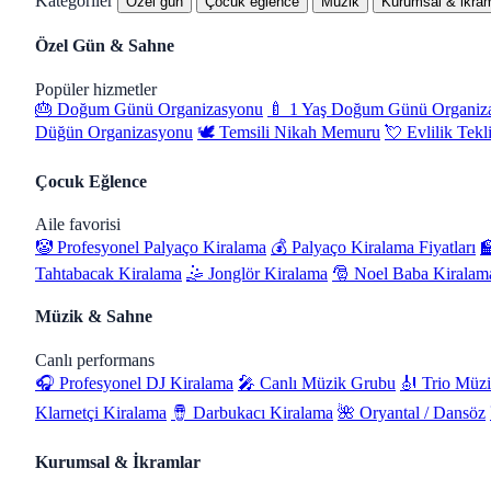
Kategoriler
Özel gün
Çocuk eğlence
Müzik
Kurumsal & ikra
Özel Gün & Sahne
Popüler hizmetler
🎂 Doğum Günü Organizasyonu
🍼 1 Yaş Doğum Günü Organiz
Düğün Organizasyonu
🕊️ Temsili Nikah Memuru
💘 Evlilik Tek
Çocuk Eğlence
Aile favorisi
🤡 Profesyonel Palyaço Kiralama
💰 Palyaço Kiralama Fiyatları

Tahtabacak Kiralama
🤹 Jonglör Kiralama
🎅 Noel Baba Kiralam
Müzik & Sahne
Canlı performans
🎧 Profesyonel DJ Kiralama
🎤 Canlı Müzik Grubu
🎻 Trio Müzi
Klarnetçi Kiralama
🪘 Darbukacı Kiralama
🌺 Oryantal / Dansöz
Kurumsal & İkramlar