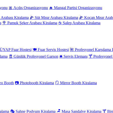
syonu
🎀 Açılış Organizasyonu
🔥 Mangal Partisi Organizasyonu
 Arabası Kiralama
🌽 Süt Mısır Arabası Kiralama
🌽 Koçan Mısır Arab
a
🍭 Pamuk Şeker Arabası Kiralama
☕ Salep Arabası Kiralama
ÜYAP Fuar Hostesi
🍽️ Fuar Servis Hostesi
🌺 Profesyonel Karşılama 
alama
🧾 Günlük Profesyonel Garson
🛎️ Servis Elemanı
🍸 Profesyone
eo Booth
📷 Photobooth Kiralama
🪞 Mirror Booth Kiralama
ralama
🎭 Sahne Podyum Kiralama
🪑 Masa Sandalye Kiralama
🍸 Bis