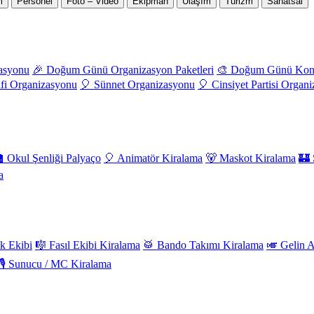
m
Personel
Foto – Video
Ekipman
Ulaşım
Turizm
Sanatsal
asyonu
🎉 Doğum Günü Organizasyon Paketleri
🎨 Doğum Günü Kons
lifi Organizasyonu
🎈 Sünnet Organizasyonu
🎈 Cinsiyet Partisi Organ
 Okul Şenliği Palyaço
🎈 Animatör Kiralama
🐻 Maskot Kiralama
🏰 
a
k Ekibi
🎼 Fasıl Ekibi Kiralama
🥁 Bando Takımı Kiralama
🎺 Gelin 
🎙️ Sunucu / MC Kiralama