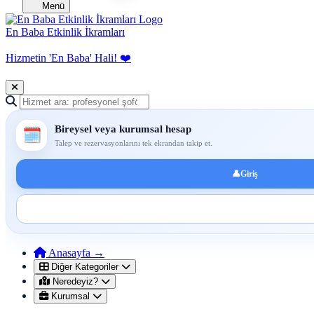
Menü
En Baba Etkinlik İkramları
Hizmetin 'En Baba' Hali!
❤️
Hizmet ara
Bireysel veya kurumsal hesap
🗓️
Talep ve rezervasyonlarını tek ekrandan takip et.
👤
Giriş
Anasayfa
→
Diğer Kategoriler
Neredeyiz?
Kurumsal