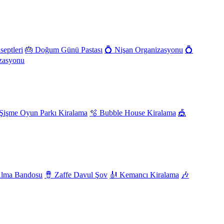
eptleri
🎂 Doğum Günü Pastası
💍 Nişan Organizasyonu
💍
izasyonu
Şişme Oyun Parkı Kiralama
🫧 Bubble House Kiralama
🎪
Alma Bandosu
🪘 Zaffe Davul Şov
🎻 Kemancı Kiralama
🎶