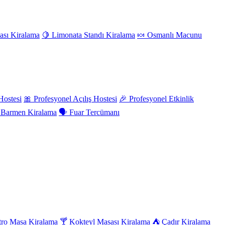
ası Kiralama
🍋 Limonata Standı Kiralama
🍬 Osmanlı Macunu
Hostesi
🎀 Profesyonel Açılış Hostesi
🎉 Profesyonel Etkinlik
l Barmen Kiralama
🗣️ Fuar Tercümanı
tro Masa Kiralama
🍸 Kokteyl Masası Kiralama
⛺ Çadır Kiralama