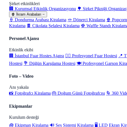
Şirket etkinlikleri
🏢 Kurumsal Etkinlik Organizasyonu
🌳 Şirket Pikniği Organiza
🍿 İkram Arabaları
−
🍦 Dondurma Arabası Kiralama
🥙 Dönerci Kiralama
🍿 Popcorn
Kiralama
🍫 Çikolata Şelalesi Kiralama
🍓 Waffle Standı Kiralam
Personel Ajansı
Etkinlik ekibi
🏢 İstanbul Fuar Hostes Ajansı
💁‍♀️ Profesyonel Fuar Hostesi
📍 T
Hostesi
💐 Düğün Karşılama Hostesi
🍽️ Profesyonel Garson Kir
Foto – Video
Anı yakala
📸 Fotoğrafçı Kiralama
🎂 Doğum Günü Fotoğrafçısı
🌀 360 Vid
Ekipmanlar
Kurulum desteği
🧰 Ekipman Kiralama
🔊 Ses Sistemi Kiralama
🖥️ LED Ekran Ki