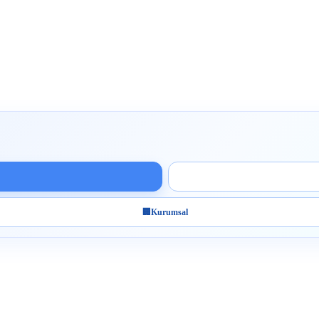
🏢
Kurumsal